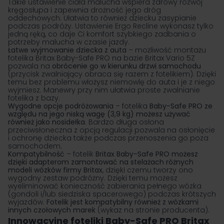
Takie ustawienie ciała malucha wspiera zdrowy rozwój
kręgosłupa i zapewnia drożność jego dróg
oddechowych. Ułatwia to również dziecku zasypianie
podczas podróży. Ustawienie Ergo Recline wykonasz tylko
jedną ręką, co daje Ci komfort szybkiego zadbania o
potrzeby malucha w czasie jazdy.
Łatwe wyjmowanie dziecka z auta
– możliwość montażu
fotelika Britax Baby-Safe PRO na bazie Britax Vario 5Z
pozwala na
obrócenie go w kierunku drzwi samochodu
(przycisk zwalniający obraca się razem z fotelikiem). Dzięki
temu bez problemu włożysz niemowlę do auta i je z niego
wyjmiesz. Manewry przy nim ułatwia proste zwalnianie
fotelika z bazy.
Wygodne opcje podróżowania
– fotelika
Baby-Safe PRO
ze
względu na jego niską wagę (3,9 kg) możesz używać
również jako nosidełka
. Bardzo długa osłona
przeciwsłoneczna z opcją regulacji pozwala na osłonięcie
i ochronę dziecka także podczas przenoszenia go poza
samochodem.
Kompatybilność
– fotelik
Britax Baby-Safe PRO
możesz
dzięki adapterom zamontować na stelażach różnych
modeli wózków firmy Britax
, dzięki czemu tworzy ono
wygodny zestaw podróżny. Dzięki temu możesz
wyeliminować konieczność zabierania pełnego wózka
(gondoli i/lub siedziska spacerowego) podczas krótszych
wyjazdów.
Fotelik jest kompatybilny również z wózkami
innych czołowych marek
(wykaz na stronie producenta).
Innowacyjne foteliki Baby-Safe PRO Britax