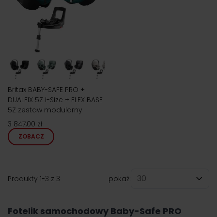
Britax BABY-SAFE PRO +
DUALFIX 5Z i-Size + FLEX BASE
5Z zestaw modularny
3 847,00 zł
ZOBACZ
Produkty
1
-
3
z
3
pokaż:
na stronę
Fotelik samochodowy Baby-Safe PRO