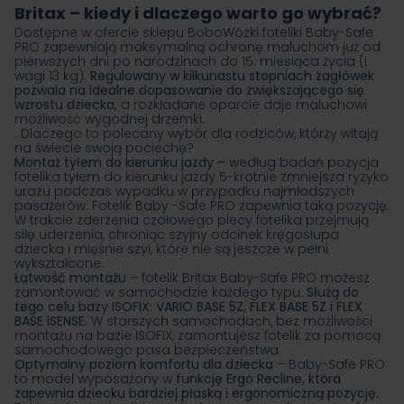
Britax – kiedy i dlaczego warto go wybrać?
Dostępne w ofercie sklepu BoboWózki foteliki Baby-Safe
PRO zapewniają maksymalną ochronę maluchom już od
pierwszych dni po narodzinach do 15. miesiąca życia (i
wagi 13 kg).
Regulowany w kilkunastu stopniach zagłówek
pozwala na idealne dopasowanie do zwiększającego się
wzrostu dziecka,
a rozkładane oparcie daje maluchowi
możliwość wygodnej drzemki.
. Dlaczego to polecany wybór dla rodziców, którzy witają
na świecie swoją pociechę?
Montaż tyłem do kierunku jazdy –
według badań pozycja
fotelika tyłem do kierunku jazdy 5-krotnie zmniejsza ryzyko
urazu podczas wypadku w przypadku najmłodszych
pasażerów. Fotelik Baby -Safe PRO zapewnia taką pozycję.
W trakcie zderzenia czołowego plecy fotelika przejmują
siłę uderzenia, chroniąc szyjny odcinek kręgosłupa
dziecka i mięśnie szyi, które nie są jeszcze w pełni
wykształcone.
Łatwość montażu
– fotelik Britax Baby-Safe PRO możesz
zamontować w samochodzie każdego typu.
Służą do
tego celu bazy ISOFIX: VARIO BASE 5Z, FLEX BASE 5Z i FLEX
BASE iSENSE.
W starszych samochodach, bez możliwości
montażu na bazie ISOFIX, zamontujesz fotelik za pomocą
samochodowego pasa bezpieczeństwa.
Optymalny poziom komfortu dla dziecka
– Baby-Safe PRO
to model wyposażony w
funkcję Ergo Recline, która
zapewnia dziecku bardziej płaską i ergonomiczną pozycję.