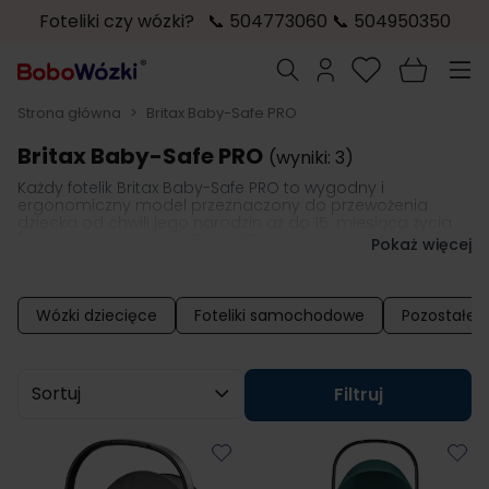
Foteliki czy wózki? 📞 504773060 📞 504950350
Przejdź do treści
Szukaj
Strona główna
>
Britax Baby-Safe PRO
Britax Baby-Safe PRO
(wyniki: 3)
Każdy fotelik Britax Baby-Safe PRO to wygodny i
ergonomiczny model przeznaczony do przewożenia
dziecka od chwili jego narodzin aż do 15. miesiąca życia
(lub osiągnięcia wagi 13 kg i 85 cm wzrostu). Testy
Pokaż więcej
wykonywane przez firmę w jej najnowocześniejszych w
Europie laboratoriach crash-testowych potwierdzają, że
foteliki
Britax Baby-Safe PRO
są m.in. zgodne z europejską
normą i-Size
. Foteliki mogą być montowane na pas
Wózki dziecięce
Foteliki samochodowe
Pozostałe a
bezpieczeństwa lub bazę ISOFIX.
Sortuj wg
Filtruj