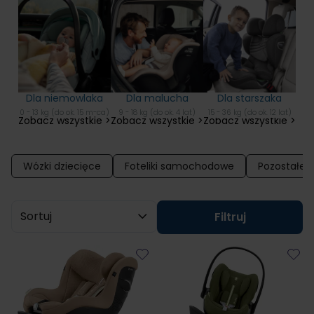
Dla niemowlaka
Dla malucha
Dla starszaka
0 - 13 kg (do ok. 15 m-ca)
9 - 18 kg (do ok. 4 lat)
15 - 36 kg (do ok. 12 lat)
Zobacz wszystkie >
Zobacz wszystkie >
Zobacz wszystkie >
Wózki dziecięce
Foteliki samochodowe
Pozostałe a
Sortuj wg
Filtruj