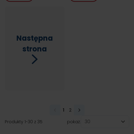
Następna
strona
1
2
Aktualnie czytasz stronę
Strona
Produkty
1
-
30
z
35
pokaż:
na stronę