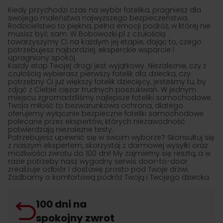
Kiedy przychodzi czas na wybór fotelika, pragniesz dla
swojego maleństwa najwyższego bezpieczeństwa.
Rodzicielstwo to piękna, pełna emocji podróż, w której nie
musisz być sam. W Bobowozki.pl z czułością
towarzyszymy Ci na każdym jej etapie, dając to, czego
potrzebujesz najbardziej: eksperckie wsparcie i
upragniony spokój.
Każdy etap Twojej drogi jest wyjątkowy. Niezależnie, czy z
czułością wybierasz pierwszy fotelik dla dziecka, czy
potrzebny Ci już większy fotelik dziecięcy, jesteśmy tu, by
zdjąć z Ciebie ciężar trudnych poszukiwań. W jednym
miejscu zgromadziliśmy najlepsze foteliki samochodowe.
Twoja miłość to bezwarunkowa ochrona, dlatego
oferujemy wyłącznie bezpieczne foteliki samochodowe
polecane przez ekspertów, których niezawodność
potwierdzają niezależne testy.
Potrzebujesz upewnić się w swoim wyborze? Skonsultuj się
z naszym ekspertem, skorzystaj z darmowej wysyłki oraz
możliwości zwrotu do 100 dni! My zajmiemy się resztą, a w
razie potrzeby nasz wygodny serwis door-to-door
zrealizuje odbiór i dostawę prosto pod Twoje drzwi.
Zadbamy o komfortową podróż Twoją i Twojego dziecka.
100 dni na
spokojny zwrot