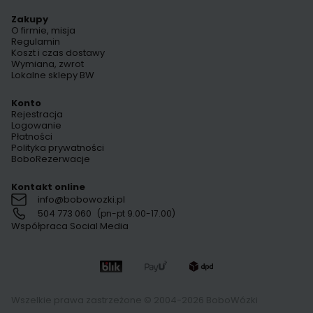
Zakupy
O firmie, misja
Regulamin
Koszt i czas dostawy
Wymiana, zwrot
Lokalne sklepy BW
Konto
Rejestracja
Logowanie
Płatności
Polityka prywatności
BoboRezerwacje
Kontakt online
info@bobowozki.pl
504 773 060
(pn-pt 9.00-17.00)
Współpraca Social Media
Wszelkie prawa zastrzeżone © 2004-2026 BoboWózki