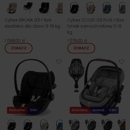
Cybex SIRONA G3 i-Size
Cybex CLOUD G3 PLUS i-Size
siedzisko dla dzieci 9-19 kg
fotelik samochodowy 0-13
kg
1 098,00 zł
1 079,00 zł
ZOBACZ
ZOBACZ
Bestseller
24h!
Bestseller
Nowość
24h!