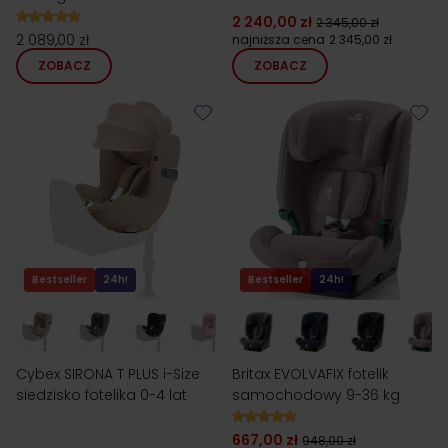
2 240,00 zł
2 345,00 zł
2 089,00 zł
najniższa cena
2 345,00 zł
ZOBACZ
ZOBACZ
Bestseller
24h!
Bestseller
24h!
Cybex SIRONA T PLUS i-Size
Britax EVOLVAFIX fotelik
siedzisko fotelika 0-4 lat
samochodowy 9-36 kg
667,00 zł
948,00 zł