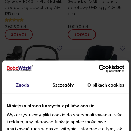
Cybex ANORIS T2 PLUS fotelik
Swandoo MARIE 5 fotelik
z poduszką powietrzną 76-
obrotowy 0-18 kg / 40-105
125 cm
cm
2 695,00 zł
1 999,00 zł
ZOBACZ
ZOBACZ
Zgoda
Szczegóły
O plikach cookies
Bestseller
24h!
Bestseller
24h!
Niniejsza strona korzysta z plików cookie
Wykorzystujemy pliki cookie do spersonalizowania treści
i reklam, aby oferować funkcje społecznościowe i
Maxi Cosi PEBBLE 360 PRO 2
Maxi Cosi RODIFIX PRO 2 i-
analizować ruch w naszej witrynie. Informacje o tym, jak
fotelik z bazą FamilyFix 360
Size fotelik samochodowy