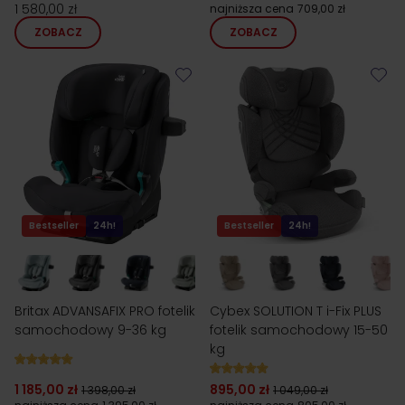
1 580,00 zł
najniższa cena
709,00 zł
ZOBACZ
ZOBACZ
Bestseller
24h!
Bestseller
24h!
Britax ADVANSAFIX PRO fotelik
Cybex SOLUTION T i-Fix PLUS
samochodowy 9-36 kg
fotelik samochodowy 15-50
kg
1 185,00 zł
895,00 zł
1 398,00 zł
1 049,00 zł