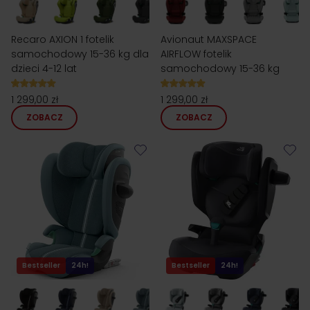
Recaro AXION 1 fotelik
Avionaut MAXSPACE
samochodowy 15-36 kg dla
AIRFLOW fotelik
dzieci 4-12 lat
samochodowy 15-36 kg
1 299,00 zł
1 299,00 zł
ZOBACZ
ZOBACZ
Bestseller
24h!
Bestseller
24h!