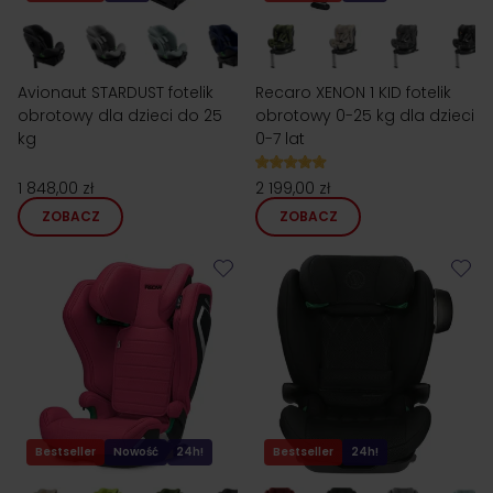
Avionaut STARDUST fotelik
Recaro XENON 1 KID fotelik
obrotowy dla dzieci do 25
obrotowy 0-25 kg dla dzieci
kg
0-7 lat
1 848,00 zł
2 199,00 zł
ZOBACZ
ZOBACZ
Bestseller
Nowość
24h!
Bestseller
24h!