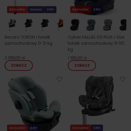
Bestseller
Nowość
24h!
Bestseller
24h!
Recaro TORON 1 fotelik
Cybex PALLAS G3 PLUS i-Size
samochodowy 0-21 kg
fotelik samochodowy 9-50
kg
2 199,00 zł
1 195,00 zł
ZOBACZ
ZOBACZ
Bestseller
24h!
Bestseller
24h!