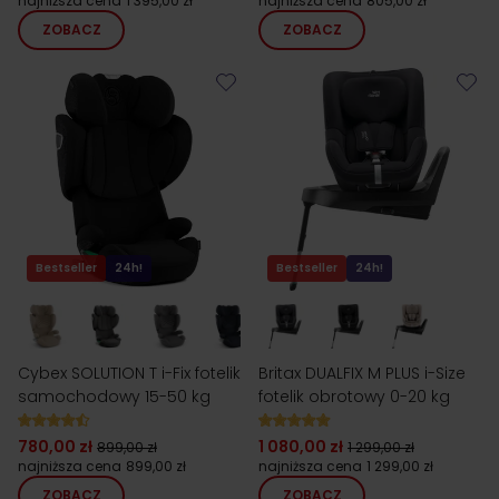
najniższa cena
1 395,00 zł
najniższa cena
805,00 zł
ZOBACZ
ZOBACZ
Bestseller
24h!
Bestseller
24h!
Cybex SOLUTION T i-Fix fotelik
Britax DUALFIX M PLUS i-Size
samochodowy 15-50 kg
fotelik obrotowy 0-20 kg
780,00 zł
1 080,00 zł
899,00 zł
1 299,00 zł
najniższa cena
899,00 zł
najniższa cena
1 299,00 zł
ZOBACZ
ZOBACZ