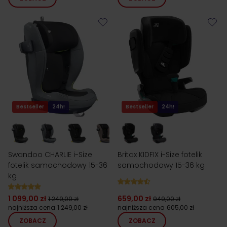
Bestseller
24h!
Bestseller
24h!
Swandoo CHARLIE i-Size
Britax KIDFIX i-Size fotelik
fotelik samochodowy 15-36
samochodowy 15-36 kg
kg
1 099,00 zł
659,00 zł
1 249,00 zł
949,00 zł
najniższa cena
1 249,00 zł
najniższa cena
605,00 zł
ZOBACZ
ZOBACZ