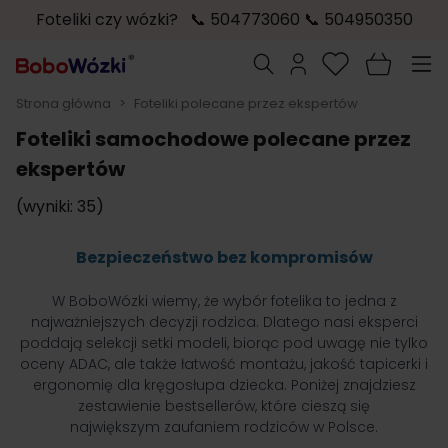
Foteliki czy wózki? 📞 504773060 📞 504950350
Przejdź do treści
Szukaj
Strona główna
>
Foteliki polecane przez ekspertów
Foteliki samochodowe polecane przez
ekspertów
(wyniki: 35)
Bezpieczeństwo bez kompromisów
W BoboWózki wiemy, że wybór fotelika to jedna z
najważniejszych decyzji rodzica. Dlatego nasi eksperci
poddają selekcji setki modeli, biorąc pod uwagę nie tylko
oceny ADAC, ale także łatwość montażu, jakość tapicerki i
ergonomię dla kręgosłupa dziecka. Poniżej znajdziesz
zestawienie bestsellerów, które cieszą się
największym zaufaniem rodziców w Polsce.