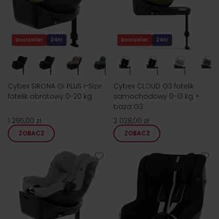
Bestseller
24h!
Bestseller
24h!
Cybex SIRONA Gi PLUS i-Size
Cybex CLOUD G3 fotelik
fotelik obrotowy 0-20 kg
samochodowy 0-13 kg +
baza G3
1 295,00 zł
2 028,00 zł
ZOBACZ
ZOBACZ