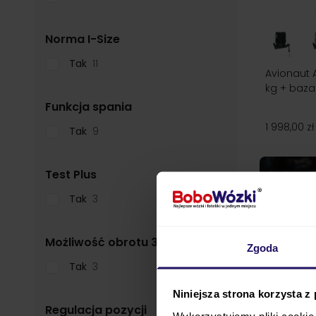
filter
Norma I-Size
Tak
11
Avionaut A
kg + baza
filter
Funkcja spania
1 998,00 zł
Tak
9
filter
Test Plus
Tak
3
filter
Możliwość obrotu 360°
Zgoda
Tak
3
Niniejsza strona korzysta z
Regulacja pozycji
Wykorzystujemy pliki cookie 