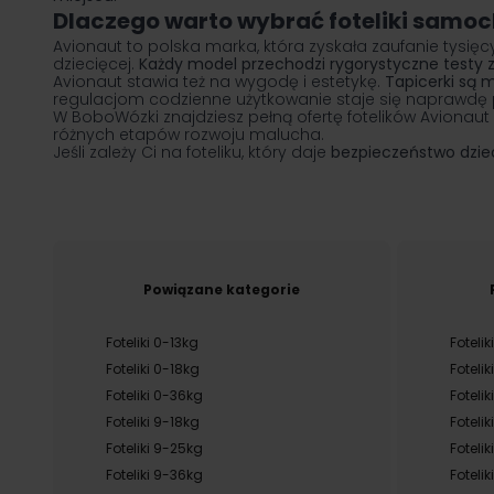
Dlaczego warto wybrać foteliki samo
Avionaut to polska marka, która zyskała zaufanie tysięcy
dziecięcej.
Każdy model przechodzi rygorystyczne testy z
Avionaut stawia też na wygodę i estetykę.
Tapicerki są m
regulacjom codzienne użytkowanie staje się naprawdę 
W BoboWózki znajdziesz pełną ofertę fotelików Avionaut 
różnych etapów rozwoju malucha.
Jeśli zależy Ci na foteliku, który daje
bezpieczeństwo dziec
Powiązane kategorie
Foteliki 0-13kg
Foteli
Foteliki 0-18kg
Foteli
Foteliki 0-36kg
Fotelik
Foteliki 9-18kg
Foteli
Foteliki 9-25kg
Foteli
Foteliki 9-36kg
Foteli