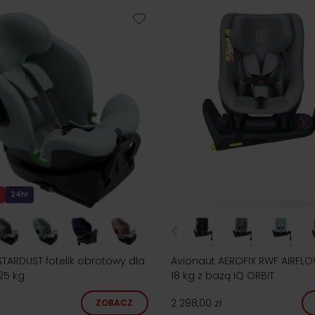
24h!
STARDUST fotelik obrotowy dla
Avionaut AEROFIX RWF AIRFLOW
25 kg
18 kg z bazą IQ ORBIT
2 298,00 zł
ZOBACZ