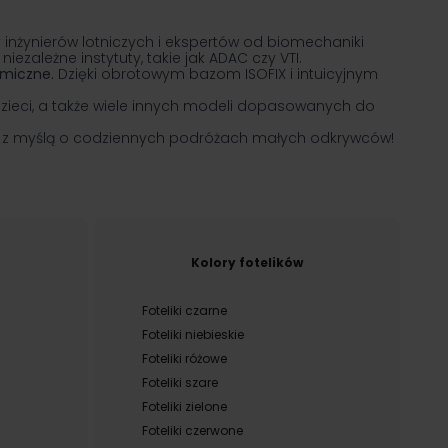
cy inżynierów lotniczych i ekspertów od biomechaniki
niezależne instytuty, takie jak ADAC czy VTI.
omiczne.
Dzięki obrotowym bazom ISOFIX i intuicyjnym
h dzieci, a także wiele innych modeli dopasowanych do
ny z myślą o codziennych podróżach małych odkrywców!
Kolory fotelików
Foteliki czarne
Foteliki niebieskie
Foteliki różowe
Foteliki szare
Foteliki zielone
Foteliki czerwone