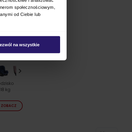
artnerom społecznościowym,
anymi od Ciebie lub
ezwól na wszystkie
edzisko
18 kg
ZOBACZ