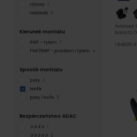
różowy
7
niebieski
5
Avionaut 
filter
Kierunek montażu
baza IQ O
RWF - tyłem
7
1 548,00 zł
FWF/RWF - przodem i tyłem
4
filter
Sposób montażu
pasy
2
Isofix
pasy i Isofix
9
filter
Bezpieczeństwo ADAC
✰✰✰✰
1
✰✰✰✰✰
2