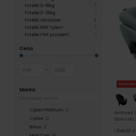
products available
Foteliki 0-18kg
7
products available
Foteliki 0-25kg
1
products available
Foteliki obrotowe
4
products available
Foteliki RWF tyłem
7
products available
Foteliki FWF przodem
1
filter
Cena
Przejdź do listy produktów
Minimum value
Maksymalna wartość
-
Bestseller
filter
Marka
Cybex Platinum
5
Avionaut 
Cybex
12
dzieci do 
Britax
8
1 848,00 zł
Maxi Cosi
18