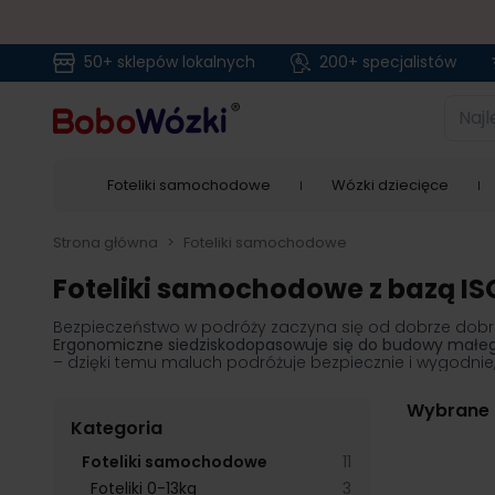
50+ sklepów lokalnych
200+ specjalistów
Przejdź do treści
Najlep
Foteliki samochodowe
Wózki dziecięce
Strona główna
>
Foteliki samochodowe
Foteliki samochodowe z bazą IS
Bezpieczeństwo w podróży zaczyna się od dobrze dobrane
Ergonomiczne siedzisko
dopasowuje się do budowy małe
– dzięki temu maluch podróżuje bezpiecznie i wygodnie,
Wybrane f
Kategoria
products available
Foteliki samochodowe
11
products available
Foteliki 0-13kg
3