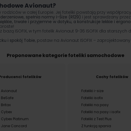
chodowe Avionaut?
 rodziców w całej Europie. Jej foteliki powstają przy współpra
derzeniowe, spełnia normy i-Size (R129)
i jest sprawdzany przez 
iękkie, trwałe i przyjemne w dotyku, a konstrukcje lekkie i ergon
proste!
z bazą ISOFIX, w tym fotelik Avionaut 9-36 ISOFIX dla starszyc
ku i spokój Tobie
, postaw na Avionaut ISOFIX – zaprojektowa
Proponowane kategorie foteliki samochodowe
Producenci fotelików
Cechy fotelików
ki Avionaut
Foteliki i-size
ki BeSafe
Foteliki isofix
i Britax
Foteliki na pasy
ki Cybex
Foteliki na pasy i isofix
ki Cybex Platinum
Foteliki z Test Plus
ki Jane Concord
Z funkcją spania