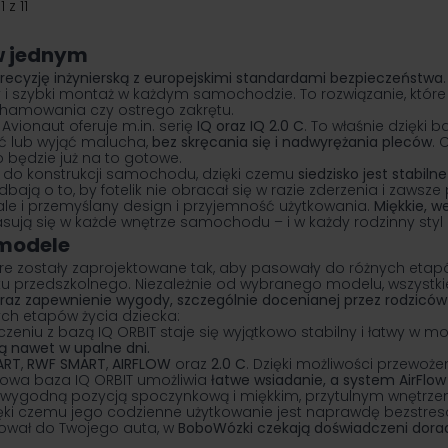
11
z
11
w jednym
precyzję inżynierską z europejskimi standardami bezpieczeństwa
zybki montaż w każdym samochodzie. To rozwiązanie, które el
 hamowania czy ostrego zakrętu.
. Avionaut oferuje m.in. serię
IQ oraz IQ 2.0 C
. To właśnie dzięki 
yć lub wyjąć malucha,
bez skręcania się i nadwyrężania pleców
. 
o będzie już na to gotowe.
io do konstrukcji samochodu, dzięki czemu
siedzisko jest stab
ją o to, by fotelik nie obracał się w razie zderzenia i zawsze
 ale i przemyślany design i przyjemność użytkowania.
Miękkie, w
wpasują się w każde wnętrze samochodu – i w każdy rodzinny sty
 modele
re zostały zaprojektowane tak, aby pasowały do różnych etap
u przedszkolnego. Niezależnie od wybranego modelu, wszystki
oraz zapewnienie wygody, szczególnie docenianej przez rodzicó
ych etapów życia dziecka:
zeniu z bazą IQ ORBIT staje się wyjątkowo stabilny i łatwy w 
ą nawet w upalne dni.
ART
,
RWF SMART
,
AIRFLOW
oraz
2.0 C
. Dzięki możliwości przewoż
towa baza IQ ORBIT umożliwia
łatwe wsiadanie, a system AirFlo
, wygodną pozycją spoczynkową i miękkim, przytulnym wnętrzem
ięki czemu jego codzienne użytkowanie jest naprawdę bezstre
asował do Twojego auta, w
BoboWózki czekają doświadczeni dorad