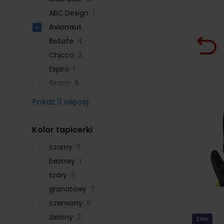
ABC Design
1
Avionaut
BeSafe
4
Chicco
3
Espiro
1
Graco
5
Pokaż 11 więcej
filter
Kolor tapicerki
czarny
11
beżowy
1
szary
11
granatowy
7
czerwony
5
zielony
2
24h!