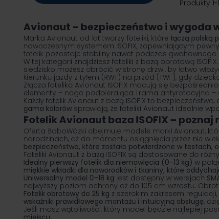
Produkty
1
-
Avionaut – bezpieczeństwo i wygoda 
Marka Avionaut od lat tworzy foteliki, które
łączą polską 
nowoczesnym systemem ISOFIX, zapewniającym pewny i s
fotelik pozostaje stabilny nawet podczas gwałtownego
W tej kategorii znajdziesz foteliki z bazą obrotową ISOFIX
siedzisko możesz obrócić w stronę drzwi, by łatwo włoż
kierunku jazdy z tyłem (RWF) na przód (FWF), gdy dzieck
Złącza fotelika Avionaut ISOFIX mocują się bezpośredn
elementy – noga podpierająca i rama antyrotacyjna – dba
Każdy fotelik Avionaut z bazą ISOFIX to bezpieczeństwo,
gama kolorów
sprawiają, że foteliki Avionaut idealnie 
Fotelik Avionaut baza ISOFIX – poznaj
Oferta BoboWózki obejmuje modele marki Avionaut, któ
narodzinach, aż do momentu osiągnięcia przez nie wiek
bezpieczeństwa, które zostało potwierdzone w testach, 
Foteliki Avionaut z bazą ISOFIX są dostosowane do różn
Idealny pierwszy fotelik dla niemowlęcia (0–13 kg)
w połąc
miękkie wkładki dla noworodków i tkaniny, które oddychaj
Uniwersalny model 0–18 kg
jest dostępny w wersjach
SM
najwyższy poziom ochrony aż do 105 cm wzrostu. Obro
Fotelik obrotowy do 25 kg
z szerokim zakresem regulacji
wskaźniki prawidłowego montażu i intuicyjną obsługę
, dz
Jeśli masz wątpliwości, który model będzie najlepiej p
miejscu.