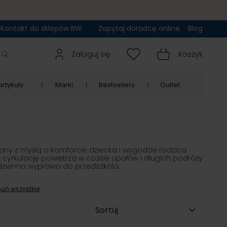
Kontakt do sklepów BW
Zapytaj doradcę online
Blog
Zaloguj się
Koszyk
rtykuły
Marki
Bestsellery
Outlet
any z myślą o komforcie dziecka i wygodzie rodzica.
cyrkulację powietrza w czasie upałów i długich podróży
codzienna wyprawa do przedszkola.
uń wszystkie
Sortuj wg