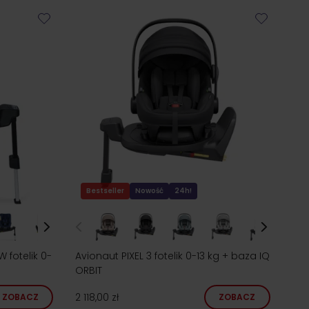
Bestseller
Nowość
24h!
 fotelik 0-
Avionaut PIXEL 3 fotelik 0-13 kg + baza IQ
ORBIT
2 118,00 zł
ZOBACZ
ZOBACZ