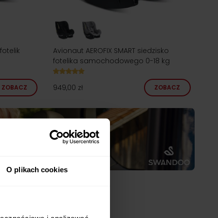
otelik
Avionaut AEROFIX SMART siedzisko
fotelika samochodowego 0-18 kg
949,00 zł
ZOBACZ
ZOBACZ
O plikach cookies
ołecznościowe i analizować