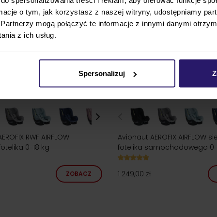
ormacje o tym, jak korzystasz z naszej witryny, udostępniamy p
Partnerzy mogą połączyć te informacje z innymi danymi otrzym
nia z ich usług.
Spersonalizuj
Z
AEROFIX RWF AIRFLOW
Avionaut AEROFIX AIRFLOW si
fotelika 0-18 kg
fotelika samochodowego 0-
1 249,00 zł
ZOBACZ