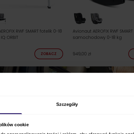
EROFIX RWF SMART fotelik 0-18
Avionaut AEROFIX RWF SMART f
 IQ ORBIT
samochodowy 0-18 kg
949,00 zł
ZOBACZ
Szczegóły
 plików cookie
do spersonalizowania treści i reklam, aby oferować funkcje sp