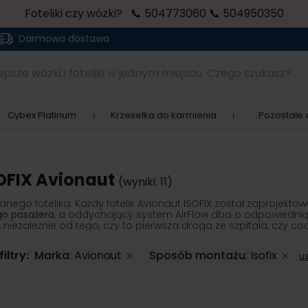
Foteliki czy wózki? 📞 504773060 📞 504950350
Darmowa dostawa
sze wózki i foteliki w jednym miejscu. Czego szukasz?
Cybex Platinum
Krzesełka do karmienia
Pozostałe a
OFIX Avionaut
(wyniki: 11)
go fotelika. Każdy fotelik Avionaut ISOFIX został zaprojektow
go pasażera
, a oddychający system AirFlow dba o odpowiednią 
 niezależnie od tego, czy to pierwsza droga ze szpitala, czy 
iltry:
Marka
:
Avionaut
Sposób montażu
:
Isofix
us