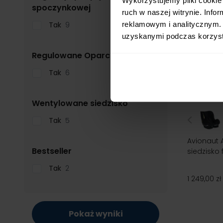
filter
spoczynkowej
ruch w naszej witrynie. Inf
reklamowym i analitycznym. 
Tak
9
uzyskanymi podczas korzysta
filter
Regulowane Oparcie
Tak
6
filter
Wentylowane siedzisko
Tak
5
Avionaut 
filter
Bestseller
siedzisko 
Tak
2
1 249,00 zł
Pokaż wyniki