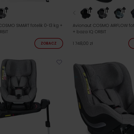
COSMO SMART fotelik 0-13 kg +
Avionaut COSMO AIRFLOW fote
RBIT
+ baza IQ ORBIT
1 748,00 zł
ZOBACZ