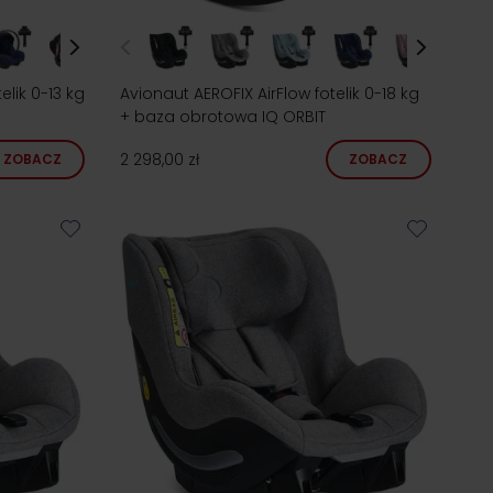
lik 0-13 kg
Avionaut AEROFIX AirFlow fotelik 0-18 kg
+ baza obrotowa IQ ORBIT
2 298,00 zł
ZOBACZ
ZOBACZ