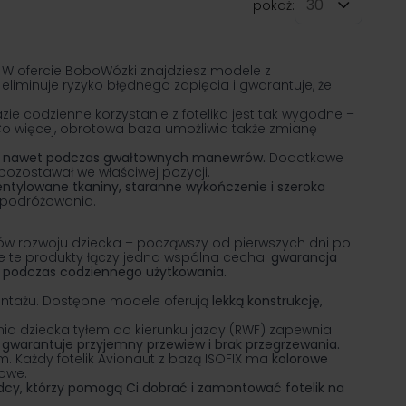
pokaż:
na stronę
. W ofercie BoboWózki znajdziesz modele z
iminuje ryzyko błędnego zapięcia i gwarantuje, że
bazie codzienne korzystanie z fotelika jest tak wygodne –
Co więcej, obrotowa baza umożliwia także zmianę
ilne nawet podczas gwałtownych manewrów.
Dodatkowe
 pozostawał we właściwej pozycji.
entylowane tkaniny, staranne wykończenie i szeroka
l podróżowania.
ów rozwoju dziecka – począwszy od pierwszych dni po
e te produkty łączy jedna wspólna cecha:
gwarancja
w podczas codziennego użytkowania.
montażu. Dostępne modele oferują
lekką konstrukcję,
enia dziecka tyłem do kierunku jazdy (RWF) zapewnia
w gwarantuje przyjemny przewiew i brak przegrzewania.
. Każdy fotelik Avionaut z bazą ISOFIX ma
kolorowe
sowe.
cy, którzy pomogą Ci dobrać i zamontować fotelik na