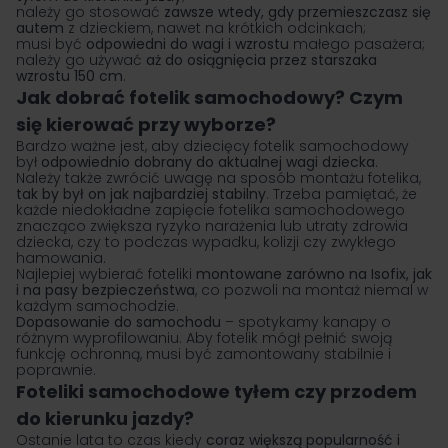
należy go stosować
zawsze wtedy, gdy przemieszczasz się
autem
z dzieckiem, nawet na krótkich odcinkach;
musi być
odpowiedni do wagi i wzrostu
małego pasażera;
należy go używać
aż do osiągnięcia przez starszaka
wzrostu 150 cm
.
Jak dobrać fotelik samochodowy? Czym
się kierować przy wyborze?
Bardzo ważne jest, aby dziecięcy fotelik samochodowy
był
odpowiednio dobrany do aktualnej wagi dziecka
.
Należy także zwrócić uwagę na sposób montażu fotelika,
tak by był on jak najbardziej stabilny
. Trzeba pamiętać, że
każde niedokładne zapięcie fotelika samochodowego
znacząco zwiększa ryzyko narażenia lub utraty zdrowia
dziecka, czy to podczas wypadku, kolizji czy zwykłego
hamowania.
Najlepiej wybierać foteliki
montowane zarówno na Isofix, jak
i na pasy bezpieczeństwa
, co pozwoli na montaż niemal w
każdym samochodzie.
Dopasowanie do samochodu
– spotykamy kanapy o
różnym wyprofilowaniu. Aby fotelik mógł pełnić swoją
funkcję ochronną, musi być zamontowany stabilnie i
poprawnie.
Foteliki samochodowe tyłem czy przodem
do kierunku jazdy?
Ostanie lata to czas kiedy
coraz większą popularność i