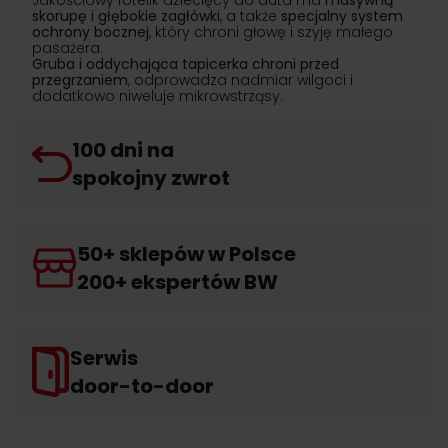
Jakościowy fotelik dziecięcy do auta ma
masywną
skorupę i głębokie zagłówki
, a także
specjalny system
ochrony bocznej
, który chroni głowę i szyję małego
pasażera.
Gruba i oddychająca tapicerka chroni przed
przegrzaniem
, odprowadza nadmiar wilgoci i
dodatkowo niweluje mikrowstrząsy.
100 dni na
spokojny zwrot
50+ sklepów w Polsce
200+ ekspertów BW
Serwis
door-to-door