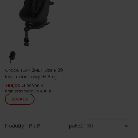
Graco TURN 2ME i-Size R129
fotelik obrotowy 0-18 kg
799,00 zł
999,00 zł
najniższa cena
799,00 zł
ZOBACZ
Produkty
1
-
17
z
17
pokaż:
na stronę