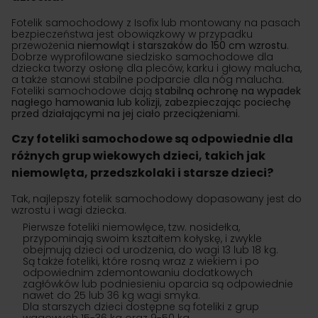
Fotelik samochodowy z Isofix lub montowany na pasach
bezpieczeństwa jest obowiązkowy w przypadku
przewożenia
niemowląt i starszaków do 150 cm wzrostu
.
Dobrze wyprofilowane siedzisko samochodowe dla
dziecka tworzy osłonę dla pleców, karku i głowy malucha,
a także stanowi stabilne podparcie dla nóg malucha.
Foteliki samochodowe dają
stabilną ochronę na wypadek
nagłego hamowania lub kolizji, zabezpieczając pociechę
przed działającymi na jej ciało przeciążeniami
.
Czy foteliki samochodowe są odpowiednie dla
różnych grup wiekowych dzieci, takich jak
niemowlęta, przedszkolaki i starsze dzieci?
Tak, najlepszy fotelik samochodowy dopasowany jest do
wzrostu i wagi dziecka.
Pierwsze foteliki niemowlęce, tzw. nosidełka,
przypominają swoim kształtem kołyskę, i zwykle
obejmują dzieci od urodzenia, do wagi 13 lub 18 kg.
Są także foteliki, które rosną wraz z wiekiem i po
odpowiednim zdemontowaniu dodatkowych
zagłówków lub podniesieniu oparcia są odpowiednie
nawet do 25 lub 36 kg wagi smyka.
Dla starszych dzieci dostępne są foteliki z grup