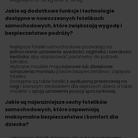
wagowych 15-36 kg oraz 9-50 kg.
Jakie są dodatkowe funkcje i technologie
dostępne w nowoczesnych fotelikach
samochodowych, które zwiększają wygodę i
bezpieczeństwo podróży?
Najlepsze foteliki samochodowe pozwalają na
jednoczesne ustawienie wysokości zagłówka i szerokości
siedziska
, aby dopasować parametry do potrzeb
szkraba.
Wybrane modele mają
kolorowe lub dźwiękowe
oznaczenia montażu
pasów bezpieczeństwa i zapięcia
fotelika.
Dostępne są także foteliki
z wydłużoną przestrzenią na
nogi
i szerszym siedziskiem dla większych dzieci, a także
modele z
opcją ustawienia pozycji spoczynkowej
.
Jakie są najważniejsze cechy fotelików
samochodowych, które zapewniają
maksymalne bezpieczeństwo i komfort dla
dziecka?