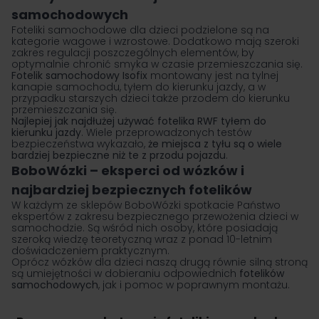
samochodowych
Foteliki samochodowe dla dzieci podzielone są na
kategorie wagowe i wzrostowe. Dodatkowo mają szeroki
zakres regulacji poszczególnych elementów, by
optymalnie chronić smyka w czasie przemieszczania się.
Fotelik samochodowy Isofix
montowany jest na tylnej
kanapie samochodu, tyłem do kierunku jazdy, a w
przypadku starszych dzieci także przodem do kierunku
przemieszczania się.
Najlepiej jak najdłużej używać fotelika RWF tyłem do
kierunku jazdy
. Wiele przeprowadzonych testów
bezpieczeństwa wykazało,
że miejsca z tyłu są o wiele
bardziej bezpieczne niż te z przodu pojazdu
.
BoboWózki – eksperci od wózków i
najbardziej bezpiecznych fotelików
W każdym ze sklepów BoboWózki spotkacie Państwo
ekspertów z zakresu bezpiecznego przewożenia dzieci w
samochodzie. Są wśród nich osoby, które posiadają
szeroką wiedzę teoretyczną wraz z ponad 10-letnim
doświadczeniem praktycznym.
Oprócz
wózków dla dzieci
naszą drugą równie silną stroną
są umiejętności w dobieraniu odpowiednich
fotelików
samochodowych
, jak i pomoc w poprawnym montażu.