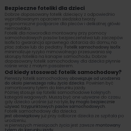
Bezpieczne foteliki dla dzieci
Dobrze dopasowany
fotelik dziecięcy
z odpowiednio
wyprofilowanym oparciem siedziska tworzy
ergonomiczne podparcie dla pleców i delikatnej główki
niemowlaka.
Fotelik dla noworodka montowany przy pomocy
samochodowych pasów bezpieczeństwa lub zaczepów
Isofix to gwarancja sprawnego dotarcia do domu, na
plac zabaw lub do pediatry.
Fotelik samochodowy Isofix
minimalizuje ryzyko mimowolnego przesuwania się
skorupy fotelika na kanapie samochodu. Dobrze
dopasowany fotelik samochodowy dla dziecka płynnie
rośnie wraz z małym pasażerem.
Od kiedy stosować fotelik samochodowy?
Pierwszy fotelik samochodowy
obowiązuje od urodzenia
do około pierwszego roku życia dziecka
. Powinien być
zamontowany tyłem do kierunku jazdy.
Później stosuje się foteliki samochodowe kolejnych
kategorii wagowych. Muszą być one używane do czasu
gdy dziecko urośnie już na tyle,
by mogło bezpiecznie
używać trzypunktowych pasów samochodowych
.
Fotelik samochodowy dla dziecka:
jest obowiązkowy
już przy odbiorze dziecka ze szpitala po
urodzeniu;
w pierwszych miesiącach życia jest zawsze
montowany
tyłem do kierunku jazdy
;