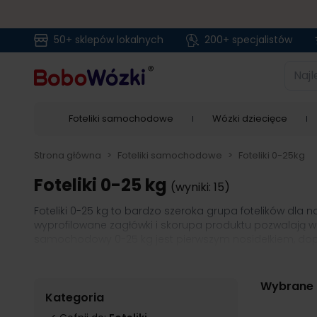
50+ sklepów lokalnych
200+ specjalistów
Przejdź do treści
Najlep
Foteliki samochodowe
Wózki dziecięce
Strona główna
>
Foteliki samochodowe
>
Foteliki 0-25kg
Foteliki 0-25 kg
(wyniki: 15)
Foteliki 0-25 kg to bardzo szeroka grupa fotelików dla
wyprofilowane zagłówki i skorupa produktu pozwalają w
samochodowy 0-25 kg jest pierwszym nosidełkiem, dop
wydłużonym okresie użytkowania, nawet do 25 kg, dzięki
pełnić funkcję praktycznego nosidełka, w którym Twój 
są kompatybilne z najpopularniejszymi wózkami dzieci
Wybrane f
zmianę środka transportu ze śpiącym niemowlęciem. Fot
Kategoria
lub tradycyjnie, przy pomocy samochodowych pasów bez