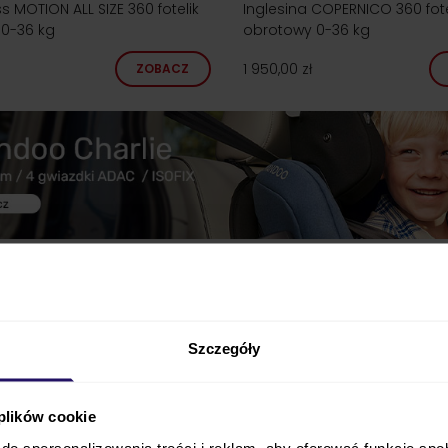
ss MOTION ALL SIZE 360 fotelik
Inglesina COPERNICO 360 fote
0-36 kg
obrotowy 0-36 kg
1 950,00 zł
ZOBACZ
Szczegóły
 plików cookie
do spersonalizowania treści i reklam, aby oferować funkcje sp