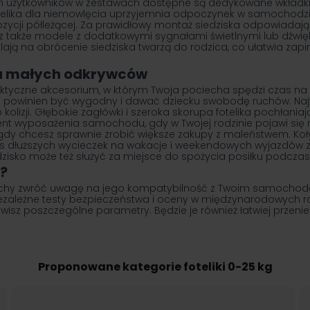
ych użytkowników w zestawach dostępne są dedykowane wkładki
 fotelika dla niemowlęcia uprzyjemnia odpoczynek w samochodzi
pozycji półleżącej. Za prawidłowy montaż siedziska odpowiada
iesz także modele z dodatkowymi sygnałami świetlnymi lub dźw
alają na obrócenie siedziska twarzą do rodzica, co ułatwia z
la małych odkrywców
praktyczne akcesorium, w którym Twoja pociecha spędzi czas na
 powinien być wygodny i dawać dziecku swobodę ruchów. Najw
i. Głębokie zagłówki i szeroka skorupa fotelika pochłaniają si
ent wyposażenia samochodu, gdy w Twojej rodzinie pojawi się 
 gdy chcesz sprawnie zrobić większe zakupy z maleństwem. Koły
łuższych wycieczek na wakacje i weekendowych wyjazdów z bli
isko może też służyć za miejsce do spożycia posiłku podczas
g?
iechy zwróć uwagę na jego kompatybilność z Twoim samochod
iezależne testy bezpieczeństwa i oceny w międzynarodowych ra
awisz poszczególne parametry. Będzie je również łatwiej przenie
Proponowane kategorie foteliki 0-25 kg