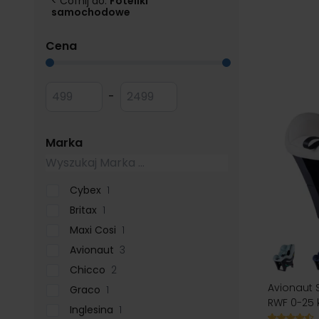
< Cofnij do:
Foteliki
będziesz korzystać w połączeniu z następnym siedziskie
samochodowe
czemu nosidełko „rośnie” wraz z dzieckiem i daje opt
filter
Cena
Przejdź do listy produktów
Minimum value
Maksymalna wartość
-
filter
Marka
Cybex
1
Britax
1
Maxi Cosi
1
Avionaut
3
Chicco
2
Avionaut 
Graco
1
RWF 0-25 
Inglesina
1