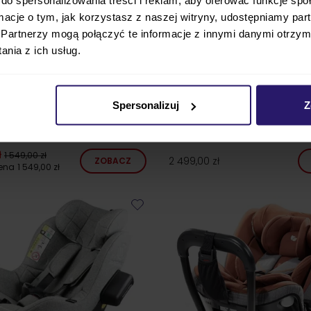
ormacje o tym, jak korzystasz z naszej witryny, udostępniamy p
Partnerzy mogą połączyć te informacje z innymi danymi otrzym
nia z ich usług.
Spersonalizuj
Z
VEL fotelik obrotowy dla dzieci
Maxi Cosi MOBIFIX PRO fotelik
samochodowy 0-25 kg
ł
1 549,00 zł
2 499,00 zł
ZOBACZ
cena
1 549,00 zł