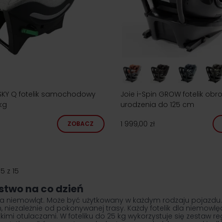
SKY Q fotelik samochodowy
Joie i-Spin GROW fotelik obr
kg
urodzenia do 125 cm
1 999,00 zł
ZOBACZ
15
z
15
stwo na co dzień
la niemowląt. Może być użytkowany w każdym rodzaju pojazdu
niezależnie od pokonywanej trasy. Każdy fotelik dla niemowl
i otulaczami. W foteliku do 25 kg wykorzystuje się zestaw r