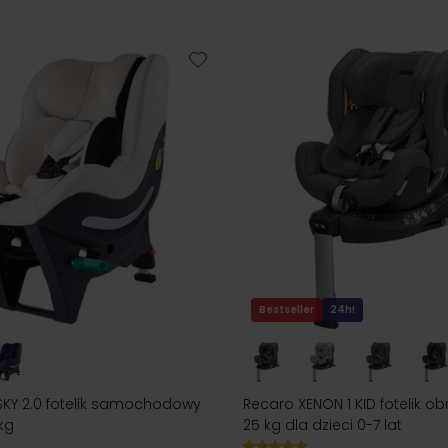
m dla starszaka. Jakościowy fotelik do 25 kg wyróżnia się wyg
ymalną ochronę niemowlęciu podczas przemieszczania się aute
Bestseller
24h!
SKY 2.0 fotelik samochodowy
Recaro XENON 1 KID fotelik o
kg
25 kg dla dzieci 0-7 lat