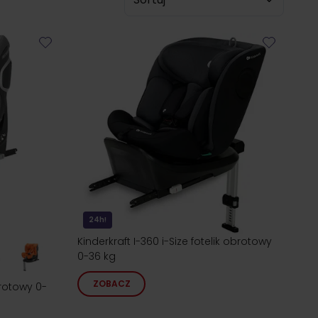
odną regulacją zagłówków i długości pasów, dzięki
m.
24h!
Kinderkraft I-360 i-Size fotelik obrotowy
0-36 kg
ZOBACZ
brotowy 0-