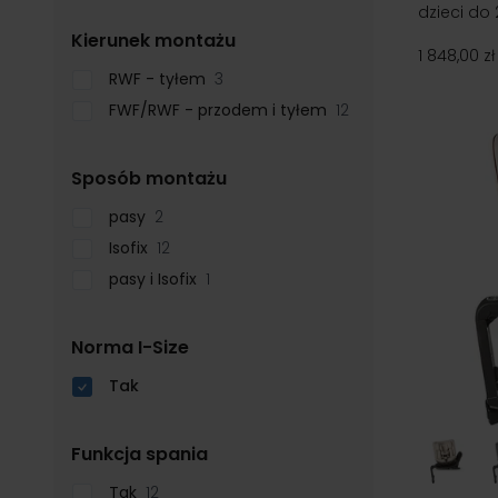
dzieci do 
filter
Kierunek montażu
1 848,00 zł
RWF - tyłem
3
FWF/RWF - przodem i tyłem
12
filter
Sposób montażu
pasy
2
Isofix
12
pasy i Isofix
1
filter
Norma I-Size
Tak
filter
Funkcja spania
Tak
12