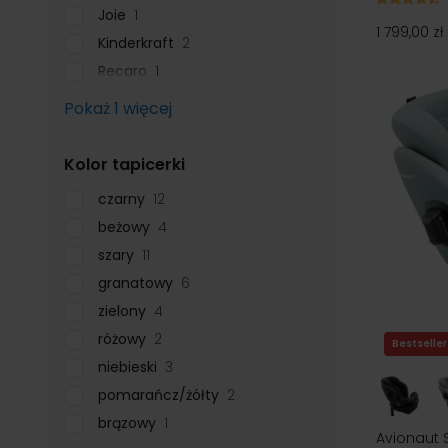
Joie
1
1 799,00 zł
Kinderkraft
2
Recaro
1
Pokaż 1 więcej
filter
Kolor tapicerki
czarny
12
beżowy
4
szary
11
granatowy
6
zielony
4
różowy
2
Bestseller
niebieski
3
pomarańcz/żółty
2
brązowy
1
Avionaut 