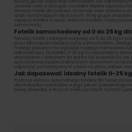
pozycji głowę i kręgosłup niemowlaka. Dla najmłodsz
ułożenie ciała w skorupie nosidełka. Miękka tapicerka
Pierwszy fotelik dla bobasa utrzymuje ciało dziecka w 
dzięki wyróżniającym się kolorom. W tej grupie znajdz
zapięciu fotelika w aucie. Niektóre modele z bazą pozw
samochodu.
Fotelik samochodowy od 0 do 25 kg d
Pierwszy fotelik z kategorii wagowej od 0 do 25 kg to 
przez kilkanaście miesięcy jazdy samochodem, dlatego
małego pasażera na wypadek nagłego hamowania lub kolizj
mikrowstrząsy. Nosidełko 0-25 kg to najważniejszy elem
dojeżdżania z dzieckiem do żłobka lub przedszkola, lub
spoczynkowej będzie praktycznym akcesorium podczas d
odpocząć po intensywnym czasie na placu zabaw. Siedz
Jak dopasować idealny fotelik 0-25 k
Podczas wyboru optymalnego fotelika dla Twojej poc
dla maluszka materiałów, a jego jakość potwierdzają n
łatwej obsłudze, w których w kilku prostych ruchach ust