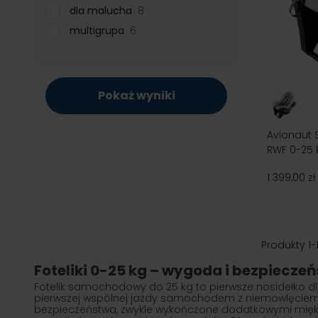
dla malucha
8
multigrupa
6
Pokaż wyniki
Avionaut 
RWF 0-25 
1 399,00 zł
Produkty
1
-
Foteliki 0-25 kg – wygoda i bezpieczeń
Fotelik samochodowy do 25 kg to pierwsze nosidełko d
pierwszej wspólnej jazdy samochodem z niemowlęciem, 
bezpieczeństwa, zwykle wykończone dodatkowymi miękkim