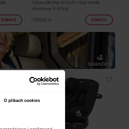
lik
Cybex SIRONA Gi PLUS i-Size fotelik
obrotowy 0-20 kg
1 295,00 zł
ZOBACZ
ZOBACZ
O plikach cookies
ołecznościowe i analizować