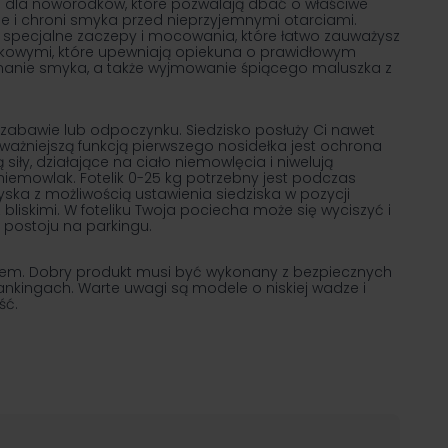
 dla noworodków, które pozwalają dbać o właściwe
e i chroni smyka przed nieprzyjemnymi otarciami.
ją specjalne zaczepy i mocowania, które łatwo zauważysz
iękowymi, które upewniają opiekuna o prawidłowym
apinanie smyka, a także wyjmowanie śpiącego maluszka z
 zabawie lub odpoczynku. Siedzisko posłuży Ci nawet
ażniejszą funkcją pierwszego nosidełka jest ochrona
ły, działające na ciało niemowlęcia i niwelują
niemowlak. Fotelik 0-25 kg potrzebny jest podczas
ska z możliwością ustawienia siedziska w pozycji
skimi. W foteliku Twoja pociecha może się wyciszyć i
 postoju na parkingu.
em. Dobry produkt musi być wykonany z bezpiecznych
nkingach. Warte uwagi są modele o niskiej wadze i
ść.