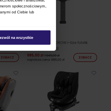
artnerom społecznościowym,
anymi od Ciebie lub
ezwól na wszystkie
Graco TURN2ME GROW i-Size fotelik
obrotowy 0-25 kg
985,00 zł
1 049,00 zł
ZOBACZ
ZOBACZ
najniższa cena
985,00 zł