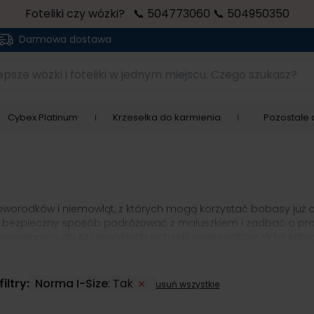
Foteliki czy wózki? 📞 504773060 📞 504950350
Darmowa dostawa
sze wózki i foteliki w jednym miejscu. Czego szukasz?
Cybex Platinum
Krzesełka do karmienia
Pozostałe a
 noworodków i niemowląt, z których mogą korzystać bobasy już 
 bezpieczny sposób podróżować z maluszkiem i zadbać o prawi
asowanym do szczególnych potrzeb noworodków. W tej katego
 czemu będziesz mógł używać jednego produktu nawet przez kil
smyk prześpi podróż samochodem lub krótką drzemkę podczas spa
ęcymi. Dzięki dedykowanym adapterom z łatwością wepniesz nos
iltry:
Norma I-Size
:
Tak
usuń wszystkie
eliki 0-25 kg obejmują produkty, które możesz montować na sp
pieczeństwa. Możesz kupić fotelik samochodowy od 0 do 25 kg,