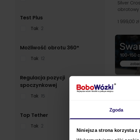
Silver Cro
obrotowy 
filter
Test Plus
1 999,00 zł
Tak
2
filter
Możliwość obrotu 360°
Tak
12
Regulacja pozycji
filter
spoczynkowej
Tak
15
Zgoda
filter
Top Tether
Tak
2
Niniejsza strona korzysta z
Wykorzystujemy pliki cookie 