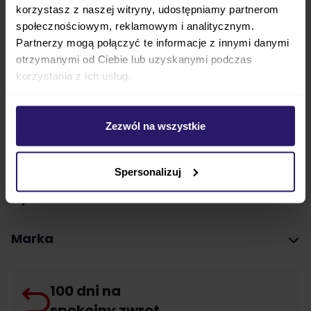
deszczem, śniegiem i wiatrem
, Pokrowiec
korzystasz z naszej witryny, udostępniamy partnerom
skutecznie osłoni dziecko przed tymi czynnikami
społecznościowym, reklamowym i analitycznym.
Partnerzy mogą połączyć te informacje z innymi danymi
zewnętrznymi,
aby nic nie zakłóciło jego snu i
otrzymanymi od Ciebie lub uzyskanymi podczas
odpoczynku
. Folia jest odpowiednia dla modeli
korzystania z ich usług.
Cybex
Cloud Z2, Aton M i-Size, Aton 5
.
Parametry techniczne
Zezwól na wszystkie
FAQ
Spersonalizuj
Opinie
Marka
100 dni na
spokojny zwrot