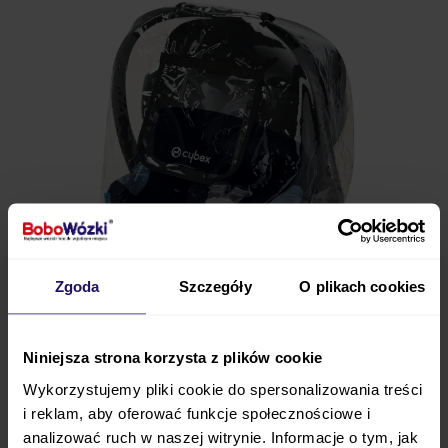
Zgoda
Szczegóły
O plikach cookies
Kiedy pada deszcz, a Ty musisz wyjąć maluszka z
Niniejsza strona korzysta z plików cookie
samochodu,
warto się na to przygotować
.
Wykorzystujemy pliki cookie do spersonalizowania treści
Rozwiązaniem na te trudne momenty jest
folia
i reklam, aby oferować funkcje społecznościowe i
przeciwdeszczowa
, która osłoni maleństwo przed
analizować ruch w naszej witrynie. Informacje o tym, jak