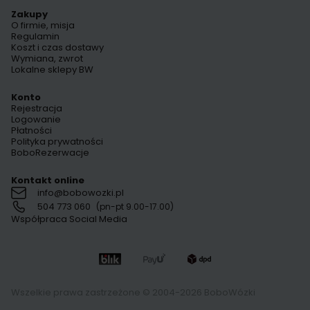
Zakupy
O firmie, misja
Regulamin
Koszt i czas dostawy
Wymiana, zwrot
Lokalne sklepy BW
Konto
Rejestracja
Logowanie
Płatności
Polityka prywatności
BoboRezerwacje
Kontakt online
info@bobowozki.pl
504 773 060
(pn-pt 9.00-17.00)
Współpraca Social Media
Wszelkie prawa zastrzeżone © 2004-2026 BoboWózki