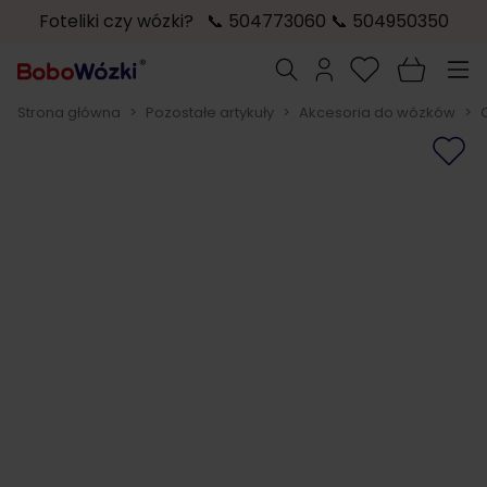
Foteliki czy wózki? 📞 504773060 📞 504950350
Przejdź do treści
Szukaj
Strona główna
>
Pozostałe artykuły
>
Akcesoria do wózków
>