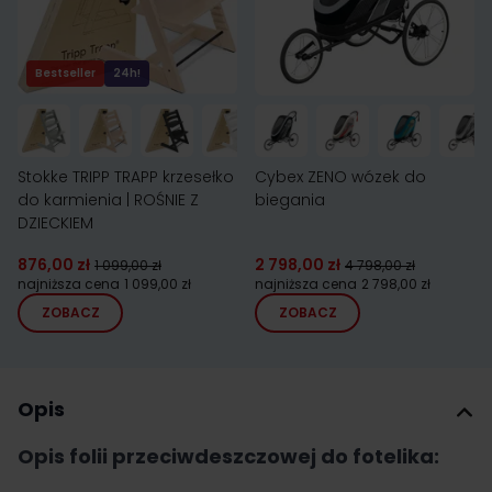
Bestseller
24h!
Stokke TRIPP TRAPP krzesełko
Cybex ZENO wózek do
do karmienia | ROŚNIE Z
biegania
DZIECKIEM
876,00 zł
2 798,00 zł
1 099,00 zł
4 798,00 zł
najniższa cena
1 099,00 zł
najniższa cena
2 798,00 zł
ZOBACZ
ZOBACZ
Opis
Opis folii przeciwdeszczowej do fotelika: