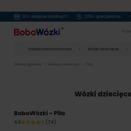
50+ sklepów lokalnych
200+ specjalistów
Przejdź do treści
Najlep
Foteliki samochodowe
Wózki dziecięce
Strona główna
>
Adresy salonów
>
Piła
Wózki dziecięce
BoboWózki - Piła
4.9
(74)