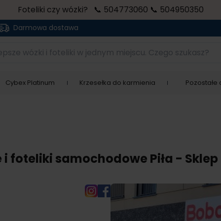
Foteliki czy wózki? 📞 504773060 📞 504950350
Darmowa dostawa
sze wózki i foteliki w jednym miejscu. Czego szukasz?
Cybex Platinum
Krzesełka do karmienia
Pozostałe a
 i foteliki samochodowe Piła - Sklep d