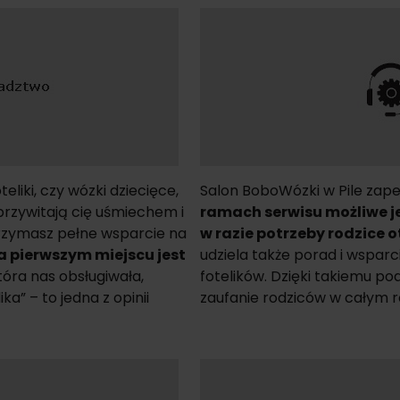
eliki, czy wózki dziecięce,
Salon BoboWózki w Pile zap
przywitają cię uśmiechem i
ramach serwisu możliwe j
zymasz pełne wsparcie na
w razie potrzeby rodzice 
 pierwszym miejscu jest
udziela także porad i wspar
tóra nas obsługiwała,
fotelików. Dzięki takiemu pod
” – to jedna z opinii
zaufanie rodziców w całym r