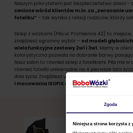
Naszym priorytetem jest bezpieczeństwo dzieci – 
cenione wśród klientów m.in. za „zwracanie uwa
foteliku”
– tak wynika z relacji rodziców, którzy odw
Sklep z wózkami (Piła ul. Promienna 42) to miejsce
znajdziesz ogromny wybór –
od modeli głębokich
wielofunkcyjne zestawy 2w1 i 3w1.
Mamy w ofercie
kolorystyczna pozwala na dobranie barwy pasujące
Nasz salon to również sklep z fotelikami. Piła ma 
również foteliki uniwersalne na 4 pierwsze lata ż
dnia życia. Znajdziesz u nas
foteliki wiodących ś
i mocowania ISOFIX z sygnałami prawidłowego
Zgoda
Niniejsza strona korzysta z
Wykorzystujemy pliki cookie 