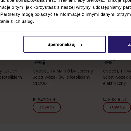
ormacje o tym, jak korzystasz z naszej witryny, udostępniamy p
Partnerzy mogą połączyć te informacje z innymi danymi otrzym
nia z ich usług.
24h!
24h!
Spersonalizuj
Z
y JEREMY
Cybex E-PRIAM 4.0 by Jeremy
Cybex E-PRIA
 fotelikiem
Scott wózek 3w1 z fotelikiem
Scott wózek d
CLOUD T
elektryczny
16 647,00 zł
14 898,00 zł
ZOBACZ
ZOBACZ