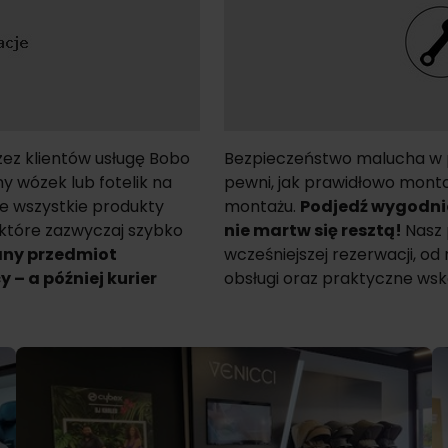
zez klientów usługę Bobo
Bezpieczeństwo malucha w po
 wózek lub fotelik na
pewni, jak prawidłowo montow
je wszystkie produkty
montażu.
Podjedź wygodnie 
 które zazwyczaj szybko
nie martw się resztą!
Nasz 
any przedmiot
wcześniejszej rezerwacji, od 
 – a później kurier
obsługi oraz praktyczne ws