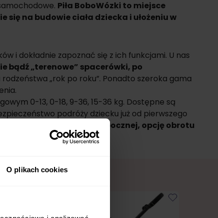
ki samochodowe.
Piła
BoboWózki to miejsce
 się na budowie ciała dziecka i ułożeniu w
ów i dokładnie zapoznać się z ich funkcjami. U nas
ie bądź „terenowe” spacerówki, po
 i rodzeństwa „rok po roku”. Ponadto szeroka gama
enia.
agowym 0-13, 0-18, 9-36, 15-36 kg. Dostępne są
bezpieczeństwo podróży dziecku już od pierwszego
sowane systemy ochrony bocznej, opcję obrotu
O plikach cookies
ołecznościowe i analizować