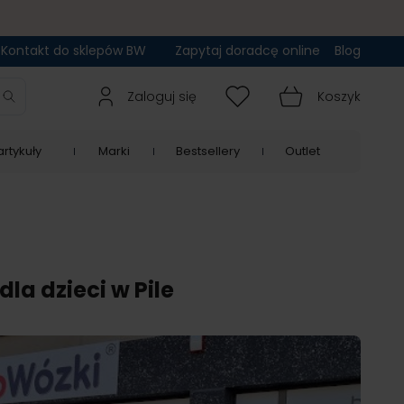
Kontakt do sklepów BW
Zapytaj doradcę online
Blog
Zaloguj się
Koszyk
rtykuły
Marki
Bestsellery
Outlet
la dzieci w Pile