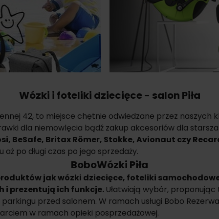
Wózki i foteliki dziecięce - salon Piła
iennej 42, to miejsce chętnie odwiedzane przez naszych kl
wki dla niemowlęcia bądź zakup akcesoriów dla starsza
osi, BeSafe, Britax Römer, Stokke, Avionaut czy Reca
 aż po długi czas po jego sprzedaży.
BoboWózki Piła
produktów jak
wózki dziecięce
,
foteliki samochodow
i prezentują ich funkcje.
Ułatwiają wybór, proponując
 parkingu przed salonem. W ramach usługi Bobo Rezerwac
parciem w ramach opieki posprzedażowej.