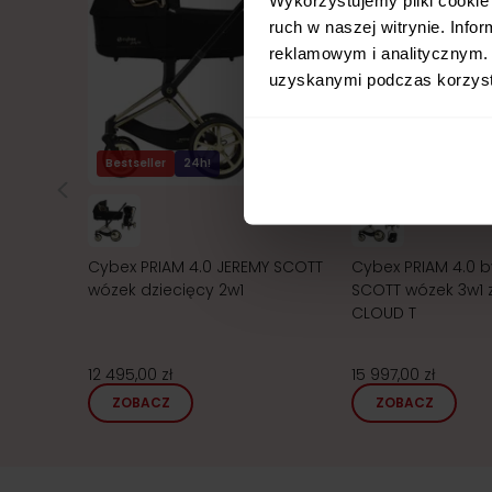
ruch w naszej witrynie. Inf
reklamowym i analitycznym. 
uzyskanymi podczas korzysta
Bestseller
24h!
24h!
Cybex PRIAM 4.0 JEREMY SCOTT
Cybex PRIAM 4.0 b
wózek dziecięcy 2w1
SCOTT wózek 3w1 z
CLOUD T
12 495,00 zł
15 997,00 zł
ZOBACZ
ZOBACZ