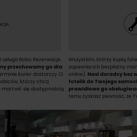
ż usługa Bobo Rezerwacje.
Wszystkim, którzy kupią fote
 my przechowamy go dla
zapewnia ich bezpłatny monta
minie kurier dostarczy Ci
online).
Nasi doradcy bez 
odziców, którzy chcą
fotelik do Twojego samoc
ie martwić się dostępnością
prawidłowo go obsługiwać
temu zyskasz pewność, że T