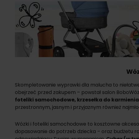
Wóz
Skompletowanie wyprawki dla malucha to niełatwe w
obejrzeć przed zakupem – powstał salon BoboWózki
foteliki samochodowe
,
krzesełka do karmienia
przestronnym, jasnym i przyjaznym również najmło
Wózki i foteliki samochodowe to kosztowne akcesoria
dopasowanie do potrzeb dziecka – oraz budżetu rod
odpowiadający Twoim wymaganiom.
Cybex
(w t