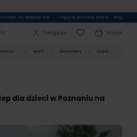
Kontakt do sklepów BW
Zapytaj doradcę online
Blog
Zaloguj się
Koszyk
rtykuły
Marki
Bestsellery
Outlet
ep dla dzieci w Poznaniu na