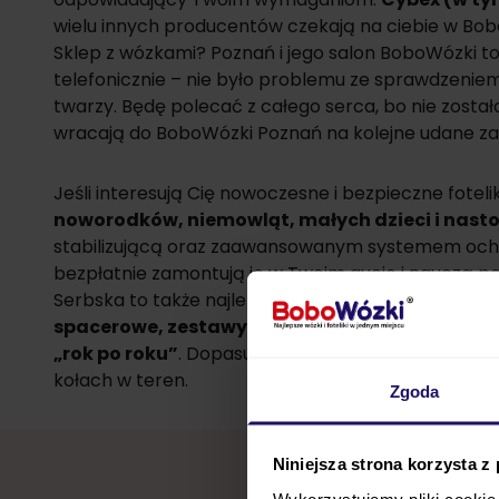
wielu innych producentów czekają na ciebie w Bo
Sklep z wózkami? Poznań i jego salon BoboWózki to
telefonicznie – nie było problemu ze sprawdzeniem
twarzy. Będę polecać z całego serca, bo nie został
wracają do BoboWózki Poznań na kolejne udane za
Jeśli interesują Cię nowoczesne i bezpieczne fot
noworodków, niemowląt, małych dzieci i nastola
stabilizującą oraz zaawansowanym systemem ochron
bezpłatnie zamontują je w Twoim aucie i nauczą 
Serbska to także najlepszy adres, jeśli chodzi o w
spacerowe, zestawy wielofunkcyjne 2w1 i 3w1 
„rok po roku”
. Dopasujemy wózek do Twojego stylu
kołach w teren.
Zgoda
Niniejsza strona korzysta z
Wykorzystujemy pliki cookie 