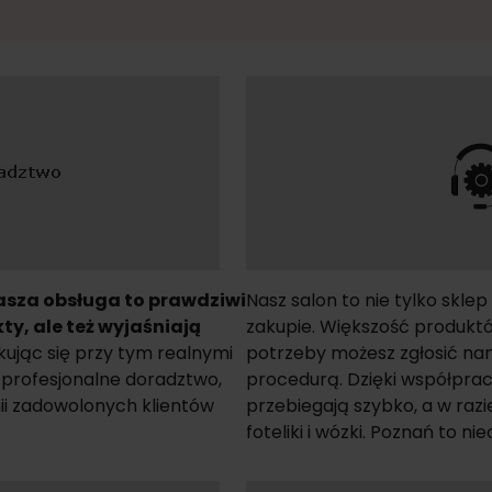
asza obsługa to prawdziwi
Nasz salon to nie tylko sklep
ty, ale też wyjaśniają
zakupie. Większość produkt
łkując się przy tym realnymi
potrzeby możesz zgłosić nam
, profesjonalne doradztwo,
procedurą. Dzięki współpra
inii zadowolonych klientów
przebiegają szybko, a w ra
foteliki i wózki. Poznań to 