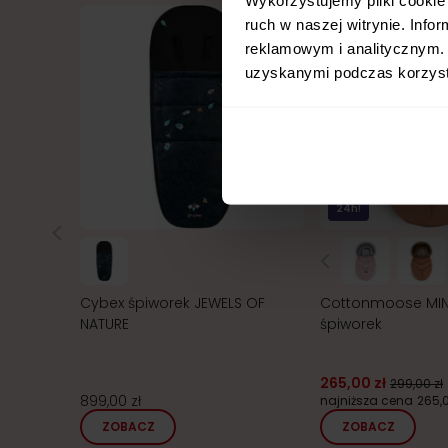
ruch w naszej witrynie. Inf
reklamowym i analitycznym. 
uzyskanymi podczas korzysta
24h!
Cybex śpiworek JEWELS OF
Cottonmoose MI
NATURE
śpiworek
265,00 zł
299,00 zł
899,00 zł
najniższa cena
265,0
ZOBACZ
ZOBACZ