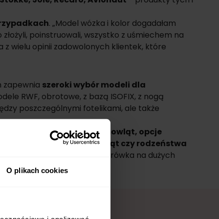
przypadkach
. „Model wózka i kolor dogadałam
złożyli, poinstruowali, wszystko z uśmiechem na
 z wielu opinii zadowolonych klientek, które
on zapewnia
szeroki wybór modeli dla
ele RWF, obrotowe, z bazą ISOFIX, z nogą
dzy poszczególnymi fotelikami, ale także
kie dla noworodków i niemowląt, opcje
, a także wózki dla bliźniąt czy rodzeństwa
 wariant do podróży czy spacerówka na dużych
O plikach cookies
ołecznościowe i analizować