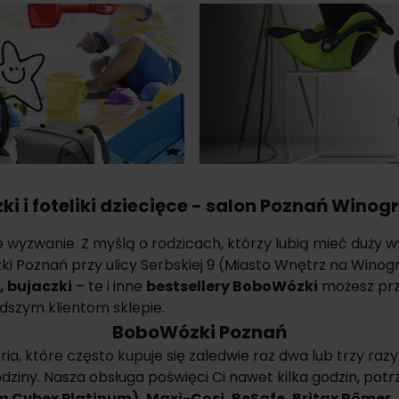
ki i foteliki dziecięce - salon Poznań Winog
yzwanie. Z myślą o rodzicach, którzy lubią mieć duży wy
 Poznań przy ulicy Serbskiej 9 (Miasto Wnętrz na Winog
,
bujaczki
– te i inne
bestsellery BoboWózki
możesz prz
dszym klientom sklepie.
BoboWózki Poznań
, które często kupuje się zaledwie raz dwa lub trzy razy w
ziny. Nasza obsługa poświęci Ci nawet kilka godzin, potr
ym
Cybex Platinum
), Maxi-Cosi, BeSafe, Britax Römer,