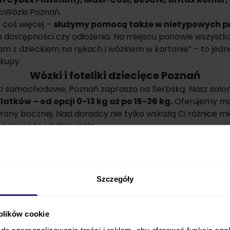
boWózki Poznań.
 coś więcej –
służymy pomocą także w nietypowych 
 dostępności czy odłożenia. Na miejscu panowie wszystko 
am z dzieckiem na rękach i wózkiem w kartonie” – to jedna
kupy.
Wózki i foteliki dziecięce Poznań
eliki samochodowe, Poznań zaprasza na Serbską. Nasz sal
tków – od opcji 0-13 kg aż po 15-36 kg.
Oferujemy mod
y bocznej. Nasi doradcy nie tylko wskażą Ci różnice mię
poprawnego użytkowania.
ózki dziecięce. Poznań BoboWózki zaprasza po
wózki głębo
(skompletujemy także 4w1 z fotelikiem samochodowym)
 życia – miejski model na zatłoczone chodniki, składany
Szczegóły
Śpiworki do wózków
 plików cookie
do spersonalizowania treści i reklam, aby oferować funkcje sp