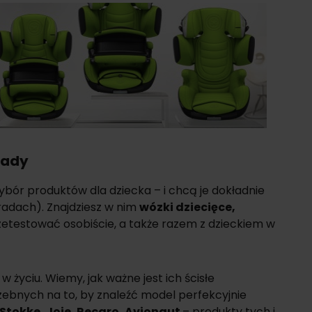
rady
bór produktów dla dziecka – i chcą je dokładnie
radach). Znajdziesz w nim
wózki dziecięce
,
etestować osobiście, a także razem z dzieckiem w
 życiu. Wiemy, jak ważne jest ich ścisłe
zebnych na to, by znaleźć model perfekcyjnie
 Stokke,
Joie, Recaro,
Avionaut
– produkty tych i