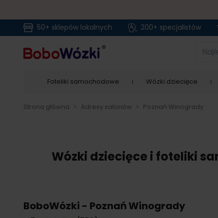
50+ sklepów lokalnych
200+ specjalistów
Przejdź do treści
Najlep
Foteliki samochodowe
Wózki dziecięce
Strona główna
>
Adresy salonów
>
Poznań Winogrady
Wózki dziecięce i foteliki
BoboWózki - Poznań Winogrady