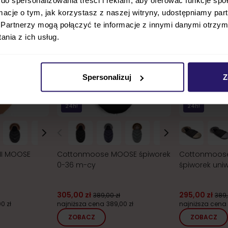
ormacje o tym, jak korzystasz z naszej witryny, udostępniamy p
Partnerzy mogą połączyć te informacje z innymi danymi otrzym
nia z ich usług.
Spersonalizuj
Z
24h!
24h!
NI MOOSE
Cottonmoose MOOSE śpiworek
Cottonmoose
0-36 m-cy
śpiworek uni
305,00 zł
295,00 zł
389,00 zł
389,
0 zł
najniższa cena
389,00 zł
najniższa cena
ZOBACZ
ZOBACZ