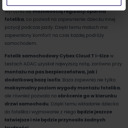
samochodowy
Cybex Cloud T i-Size
. Ten model
wyróżnia się
możliwością regulacji oparcia
fotelika
, co pozwoli na zapewnienie dziecku innej
pozycji podczas jazdy. Dzięki temu maluch ma
zapewniony komfort na czas każdej podróży
samochodem.
Fotelik samochodowy
Cybex
Cloud T i-Size
w
testach ADAC uzyskał najwyższą notę, zarówno przy
montażu na pas bezpieczeństwa, jak i
dodatkową bazę isofix
. Baza zapewnia nie tylko
maksymalny poziom wygody montażu fotelika
,
ale również pozwala na
obrócenie go w kierunku
drzwi samochodu
. Dzięki temu wkładanie dziecka
do fotelika i wyjmowanie z niego
będzie jeszcze
łatwiejsze i nie będzie przynosiło żadnych
trudności
.