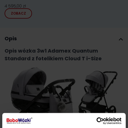
4 595,00 zł
ZOBACZ
Opis
Opis wózka 3w1 Adamex Quantum
Standard z fotelikiem Cloud T i-Size