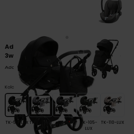
Adamex QUANTUM STANDARD wózek
3w1 z fotelikiem Cybex CLOUD T i-Size
Kolor
TK-53-LUX
TK-56-LUX
TK-57
TK-105-
TK-110-LUX
LUX