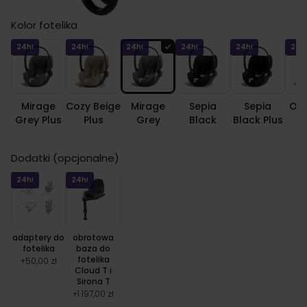
Kolor fotelika
24h!
24h!
24h!
24h!
24h!
24h
Mirage
Cozy Beige
Mirage
Sepia
Sepia
Off
Grey Plus
Plus
Grey
Black
Black Plus
Dodatki (opcjonalne)
24h!
24h!
adaptery do
obrotowa
fotelika
baza do
fotelika
+
50,00 zł
Cloud T i
Sirona T
+
1 197,00 zł