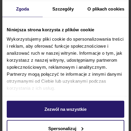
Zgoda
Szczegóły
O plikach cookies
Niniejsza strona korzysta z plików cookie
Adamex
Wykorzystujemy pliki cookie do spersonalizowania treści
Quantum Standard
jako wózek głęboko-
i reklam, aby oferować funkcje społecznościowe i
spacerowy jest doskonałym modelem dla rodziców,
analizować ruch w naszej witrynie. Informacje o tym, jak
którzy poszukują
produktu wielofunkcyjnego
,
korzystasz z naszej witryny, udostępniamy partnerom
który
sprawdzi się w każdym miejscu
, a także z
społecznościowym, reklamowym i analitycznym.
dodatkowymi gratisami od producenta.
Partnerzy mogą połączyć te informacje z innymi danymi
Quantum Standard ma
bardzo dobrą
otrzymanymi od Ciebie lub uzyskanymi podczas
amortyzację
korzystania z ich usług.
, a dodatkowo jest bardzo przyjemny i
wygodny w prowadzeniu. Dzięki
przednim kołom
obrotowym
Quantum jest zwinny i łatwo prowadzi
Zezwól na wszystkie
się go w mieście.
Elementem zestawu jest również
fotelik
Spersonalizuj