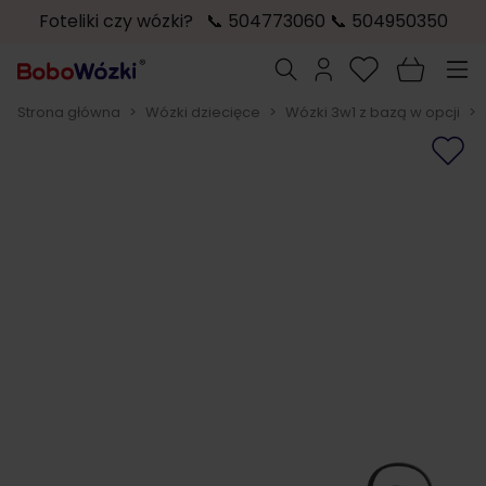
Foteliki czy wózki? 📞 504773060 📞 504950350
Przejdź do treści
Szukaj
Strona główna
>
Wózki dziecięce
>
Wózki 3w1 z bazą w opcji
>