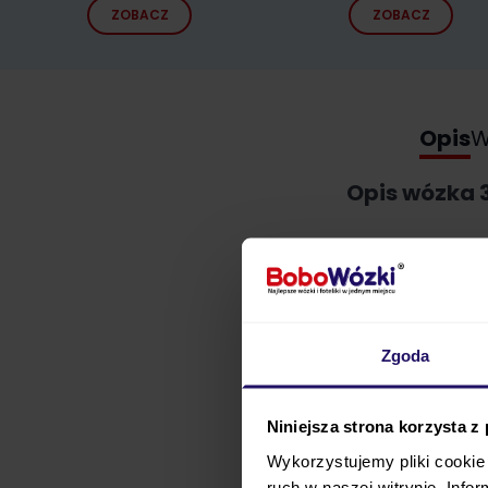
ZOBACZ
ZOBACZ
Opis
W
Opis wózka 3
Zgoda
Niniejsza strona korzysta z
Wykorzystujemy pliki cookie 
ruch w naszej witrynie. Inf