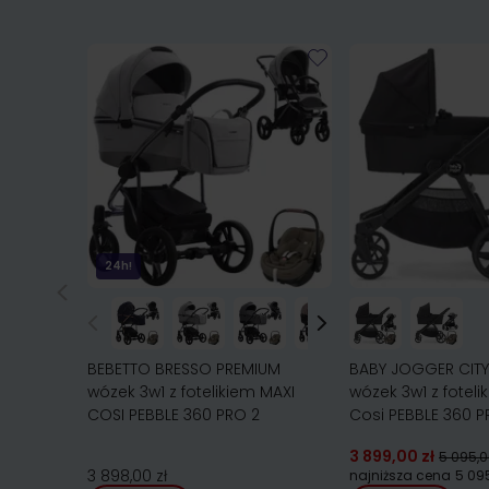
24h!
BEBETTO BRESSO PREMIUM
BABY JOGGER CITY
wózek 3w1 z fotelikiem MAXI
wózek 3w1 z foteli
COSI PEBBLE 360 PRO 2
Cosi PEBBLE 360 P
3 899,00 zł
5 095,0
3 898,00 zł
najniższa cena
5 095