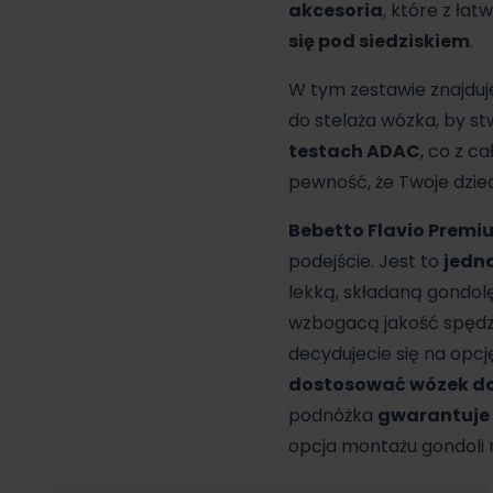
akcesoria
, które z ła
się pod siedziskiem
.
W tym zestawie znajduj
do stelaża wózka, by s
testach ADAC
, co z c
pewność, że Twoje dzie
Bebetto Flavio Premi
podejście. Jest to
jedna
lekką, składaną gondol
wzbogacą jakość spędz
decydujecie się na opcj
dostosować wózek do
podnóżka
gwarantuje
opcja montażu gondoli 