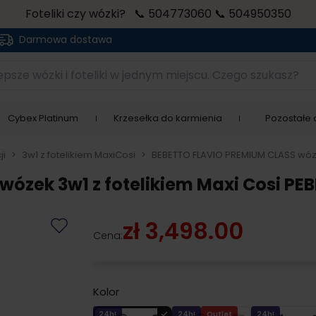
Foteliki czy wózki? 📞 504773060 📞 504950350
Darmowa dostawa
sze wózki i foteliki w jednym miejscu. Czego szukasz?
Cybex Platinum
Krzesełka do karmienia
Pozostałe a
ji
>
3w1 z fotelikiem MaxiCosi
>
BEBETTO FLAVIO PREMIUM CLASS wózek
ózek 3w1 z fotelikiem Maxi Cosi PEB
zł 3,498.00
Cena:
Kolor
24h!
24h!
Outlet
24h!