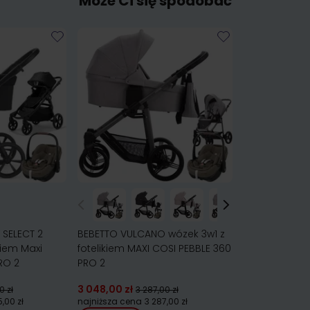
Może Ci się spodobać
 SELECT 2
BEBETTO VULCANO wózek 3w1 z
kiem Maxi
fotelikiem MAXI COSI PEBBLE 360
RO 2
PRO 2
3 048,00 zł
0 zł
3 287,00 zł
,00 zł
najniższa cena
3 287,00 zł