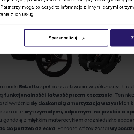
Partnerzy mogą połączyć te informacje z innymi danymi otrzym
nia z ich usług.
Spersonalizuj
Z
ka marki
Bebetto
spełnia oczekiwania współczesnych rodz
ją
funkcjonalność i łatwość przemieszczania
. Ten nie
azd wyróżnia się
doskonałą amortyzacją wszystkich k
inium oraz
wytrzymałymi, odpornymi na przebicia o
u gondolę z miękkim materacykiem oraz siedzisko space
ć do potrzeb dziecka
. Ponadto wózek został
wyposażo