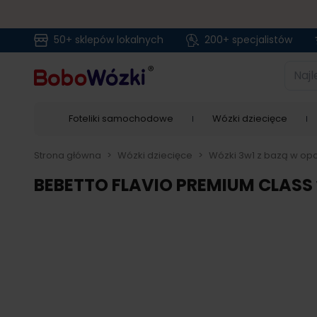
50+ sklepów lokalnych
200+ specjalistów
Przejdź do treści
Najlep
Foteliki samochodowe
Wózki dziecięce
Strona główna
>
Wózki dziecięce
>
Wózki 3w1 z bazą w opc
BEBETTO FLAVIO PREMIUM CLASS w