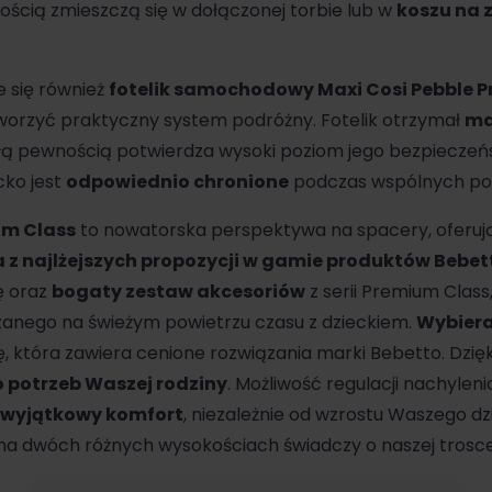
twością zmieszczą się w dołączonej torbie lub w
koszu na 
e się również
fotelik samochodowy Maxi Cosi Pebble P
tworzyć praktyczny system podróżny. Fotelik otrzymał
ma
ałą pewnością potwierdza wysoki poziom jego bezpieczeń
cko jest
odpowiednio chronione
podczas wspólnych p
um Class
to nowatorska perspektywa na spacery, oferuj
 z najlżejszych propozycji w gamie produktów Bebet
ę oraz
bogaty zestaw akcesoriów
z serii Premium Class
anego na świeżym powietrzu czasu z dzieckiem.
Wybiera
ę, która zawiera cenione rozwiązania marki Bebetto. Dzi
 potrzeb Waszej rodziny
. Możliwość regulacji nachylenia
 wyjątkowy komfort
, niezależnie od wzrostu Waszego d
na dwóch różnych wysokościach świadczy o naszej trosc