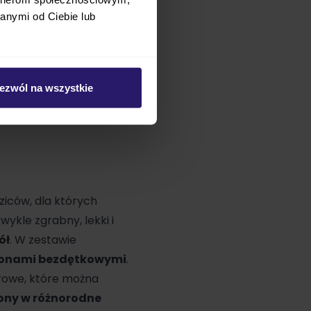
anymi od Ciebie lub
ezwól na wszystkie
iców, dla których
zwykle zgrabny, lekki i
ół
. W zestawie
ponami bezdętkowymi
.
rowe, które można
ny w różnorodne