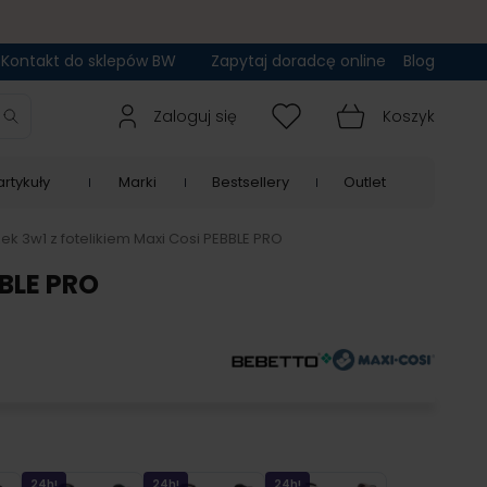
Kontakt do sklepów BW
Zapytaj doradcę online
Blog
Zaloguj się
Koszyk
rtykuły
Marki
Bestsellery
Outlet
 3w1 z fotelikiem Maxi Cosi PEBBLE PRO
BLE PRO
24h!
24h!
24h!