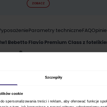
ZOBACZ
yposażenie
Parametry techniczne
FAQ
Opinie
w1 Bebetto Flavio Premium Class z foteliki
Szczegóły
 plików cookie
do spersonalizowania treści i reklam, aby oferować funkcje sp
ormacje o tym, jak korzystasz z naszej witryny, udostępniamy p