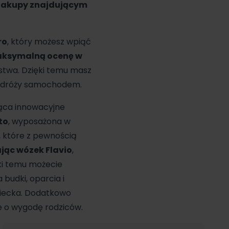
zakupy znajdującym
ro
, który możesz wpiąć
ksymalną ocenę w
stwa. Dzięki temu masz
odróży samochodem.
ąca innowacyjne
to
, wyposażona w
, które z pewnością
jąc wózek Flavio
,
ęki temu możecie
 budki, oparcia i
ziecka. Dodatkowo
e o wygodę rodziców.