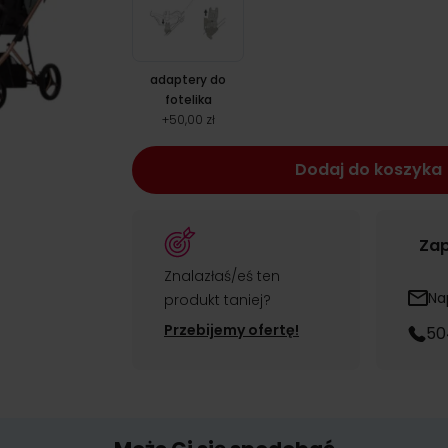
adaptery do
fotelika
+
50,00 zł
Dodaj do koszyka
Zap
Znalazłaś/eś ten
Na
produkt taniej?
Przebijemy ofertę!
50