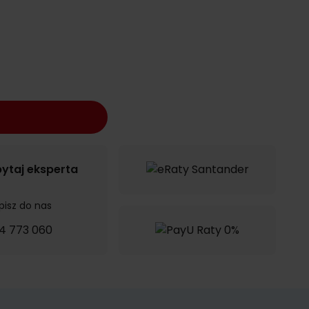
ytaj eksperta
pisz do nas
4 773 060