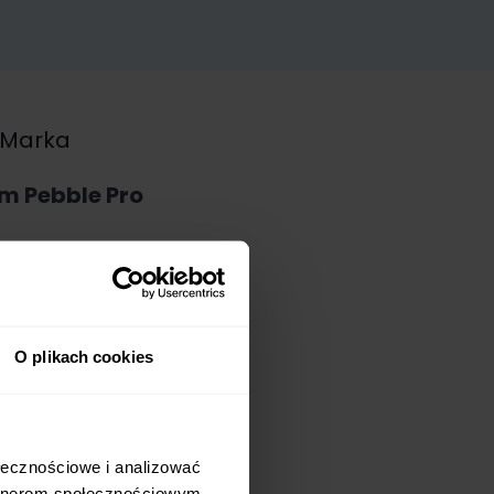
Marka
em Pebble Pro
O plikach cookies
ołecznościowe i analizować
artnerom społecznościowym,