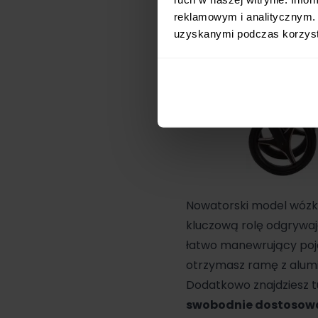
reklamowym i analitycznym. 
uzyskanymi podczas korzysta
Nowatorski model wóz
kluczową rolę odgrywa
łatwo manewrujący poj
otrzymasz ramę z alum
Dodatkowo znajdziesz t
swobodnie dostosowa