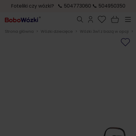
Foteliki czy wózki? 📞 504773060 📞 504950350
Przejdź do treści
Szukaj
Strona główna
>
Wózki dziecięce
>
Wózki 3w1 z bazą w opcji
>