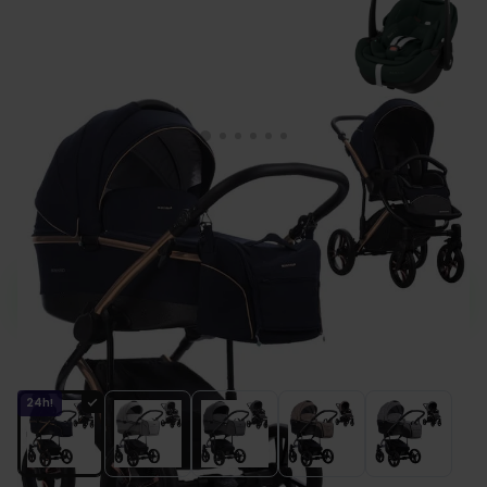
BEBETTO BRESSO PREMIUM wózek 3w1 z
fotelikiem MAXI COSI PEBBLE 360 PRO 2
Zamów do 13:00, a wyślemy jeszcze dziś.
Kolor
24h!