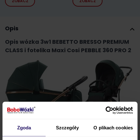
ZOBACZ
ZOBACZ
Opis
Opis wózka 3w1 BEBETTO BRESSO PREMIUM
CLASS i fotelika Maxi Cosi PEBBLE 360 PRO 2
Zgoda
Szczegóły
O plikach cookies