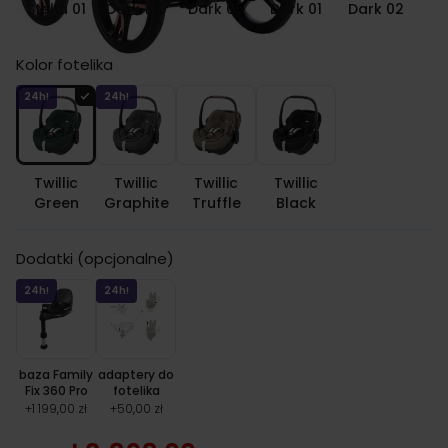
Stella 01
Dark 100
Dark 05
Dark 01
Dark 02
Kolor fotelika
24h!
24h!
Twillic
Twillic
Twillic
Twillic
Green
Graphite
Truffle
Black
Dodatki (opcjonalne)
24h!
24h!
baza Family
adaptery do
Fix 360 Pro
fotelika
+
1 199,00 zł
+
50,00 zł