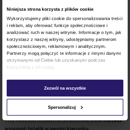
Niniejsza strona korzysta z plików cookie
Wykorzystujemy pliki cookie do spersonalizowania treści
i reklam, aby oferować funkcje społecznościowe i
BEBETTO
BRESSO PREMIUM CLASS
, to
analizować ruch w naszej witrynie. Informacje o tym, jak
wielofunkcyjny
wózek dziecięcy
wykonany z
korzystasz z naszej witryny, udostępniamy partnerom
wysokiej jakości materiałów, z
dbałością o
społecznościowym, reklamowym i analitycznym.
najdrobniejsze szczegóły
, na światowym poziomie.
Partnerzy mogą połączyć te informacje z innymi danymi
Komplet składa się
z wózka głęboko-spacerowego
otrzymanymi od Ciebie lub uzyskanymi podczas
BEBETTO
BRESSO PREMIUM CLAS
S, czyli wersji z
korzystania z ich usług.
gondolą i spacerówką
, oraz fotelika
samochodowego
Maxi Cosi
PEBBLE 360
PRO 2
dla
Zezwól na wszystkie
dzieci do 13 kg wagi. Całość
dopełnia elegancka
torba pielęgnacyjna
oraz praktyczna folia i
moskitiera.
Spersonalizuj
Przy montażu fotelika na dodatkowej bazie
możesz
wysunąć fotelik w swoim kierunku
.