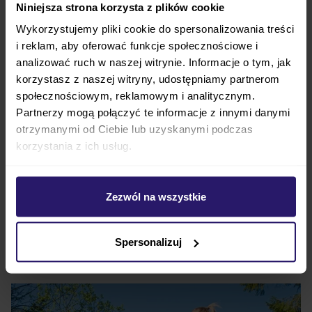
wyróżnia się również funkcjonalnością
. Jest to
Niniejsza strona korzysta z plików cookie
wózek przeznaczony dla rodziców, którzy kochają
Wykorzystujemy pliki cookie do spersonalizowania treści
bieganie i prowadzą aktywny tryb życia. Jeśli chcesz
i reklam, aby oferować funkcje społecznościowe i
zarażać swoje dziecko
pasją do joggingu
, czy
analizować ruch w naszej witrynie. Informacje o tym, jak
korzystasz z naszej witryny, udostępniamy partnerom
innego rodzaju sportu, taki wózek będzie dla Ciebie
społecznościowym, reklamowym i analitycznym.
świetnym rozwiązaniem.
Jego duże pompowane
Partnerzy mogą połączyć te informacje z innymi danymi
koła
zapewniają łatwe prowadzenie i
bardzo dobrą
otrzymanymi od Ciebie lub uzyskanymi podczas
amortyzację
. Dzięki temu dziecko podczas Twoich
korzystania z ich usług.
biegów będzie miało
zapewniony najwyższy
komfort
, a znajdujące się na drodze kamyczki czy
dziury, nie będą dawały odczuwać
Zezwól na wszystkie
nawet drobnych
wstrząsów.
Spersonalizuj
TFK SPORT - wygodne bieganie w każdym
miejscu