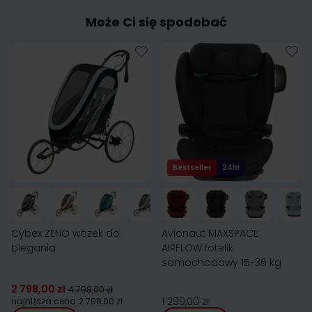
Może Ci się spodobać
Bestseller
24h!
Cybex ZENO wózek do
Avionaut MAXSPACE
biegania
AIRFLOW fotelik
samochodowy 15-36 kg
2 798,00 zł
4 798,00 zł
1 299,00 zł
najniższa cena
2 798,00 zł