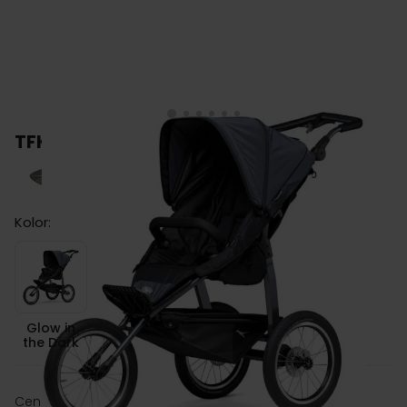
TFK SPORT wózek biegowy
Kolor:
Glow in the Dark
Glow in
the Dark
zł 3,495.00
Cena:
zł 4,699.00