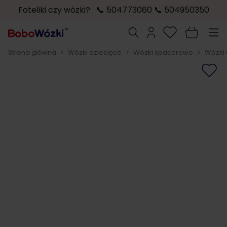
Foteliki czy wózki? 📞 504773060 📞 504950350
Przejdź do treści
Szukaj
Strona główna
>
Wózki dziecięce
>
Wózki spacerowe
>
Wózki 