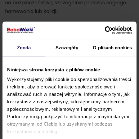
na bezpieczeństwo, szczególnie podczas nagłego
hamowania lub kolizji.
Norma i-Size i homologacja R129
Model Britax Romer Hi-Liner spełnia wymagania
normy i-Size, co oznacza zgodność z aktualnymi
Zgoda
Szczegóły
O plikach cookies
europejskimi standardami bezpieczeństwa.
Konstrukcja została zaprojektowana z
Niniejsza strona korzysta z plików cookie
uwzględnieniem ochrony bocznej oraz
Wykorzystujemy pliki cookie do spersonalizowania treści
dopasowania do wzrostu dziecka.
Dzięki temu
i reklam, aby oferować funkcje społecznościowe i
fotelik lepiej odpowiada na potrzeby starszych dzieci
analizować ruch w naszej witrynie. Informacje o tym, jak
niż modele projektowane wyłącznie według
korzystasz z naszej witryny, udostępniamy partnerom
kryterium wagowego.
społecznościowym, reklamowym i analitycznym.
Partnerzy mogą połączyć te informacje z innymi danymi
Regulowany zagłówek
otrzymanymi od Ciebie lub uzyskanymi podczas
korzystania z ich usług.
Zagłówek można łatwo dopasować do