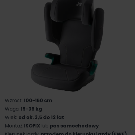
Wzrost:
100-150 cm
Waga:
15-36 kg
Wiek:
od ok. 3,5 do 12 lat
Montaż:
ISOFIX
lub
pas samochodowy
Kierunek jazdy:
przodem do kierunku jazdy (FWF)