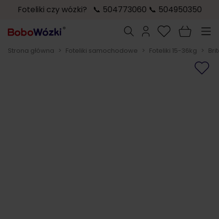
Foteliki czy wózki? 📞 504773060 📞 504950350
Przejdź do treści
Szukaj
Strona główna
>
Foteliki samochodowe
>
Foteliki 15-36kg
>
Bri