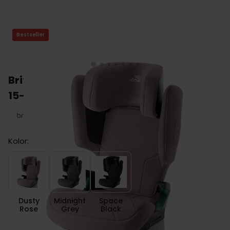
Bestseller
Britax HI-LINER fotelik samochodowy
15-36 kg z ISOFIX
Kolor:
Dusty Rose
Midnight Grey
Space Black
Dusty
Midnight
Space
Rose
Grey
Black