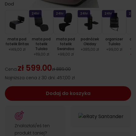
Dodatki (opcjonalne)
24h!
24h!
24h!
24h!
24h
mata pod
mata pod
mata pod
podnóżek
organizer
org
fotelik Britax
fotelik
fotelik
Okiday
Tuloko
B
Tuloko
Swandoo
+
13
+
149,00 zł
+
385,00 zł
+
99,00 zł
+
119,00 zł
+
98,00 zł
+
99
zł 599.00
Cena:
zł 889.00
Najniższa cena z 30 dni:
457,00 zł
Dodaj do koszyka
Znalazłaś/eś ten
produkt taniej?