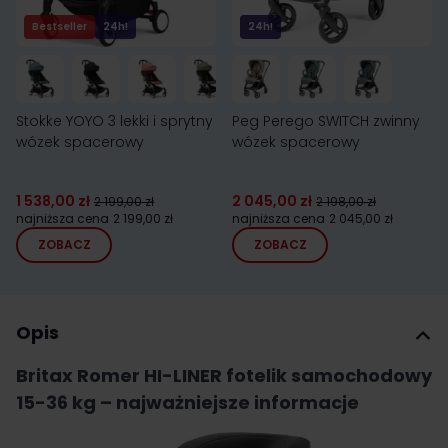
Bestseller
24h!
24h!
Stokke YOYO 3 lekki i sprytny
Peg Perego SWITCH zwinny
wózek spacerowy
wózek spacerowy
1 538,00 zł
2 045,00 zł
2 199,00 zł
2 198,00 zł
najniższa cena
2 199,00 zł
najniższa cena
2 045,00 zł
ZOBACZ
ZOBACZ
Opis
Britax Romer HI-LINER fotelik samochodowy
15-36 kg – najważniejsze informacje