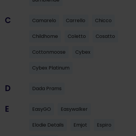
C
Camarelo
Carrello
Chicco
Childhome
Coletto
Cosatto
Cottonmoose
Cybex
Cybex Platinum
D
Dada Prams
E
EasyGO
Easywalker
Elodie Details
Emjot
Espiro