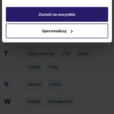
P
PaHoj
Peg Perego
Phil&Teds
Zezwól na wszystkie
R
Recaro
Renolux
Riko
Roan
Spersonalizuj
S
Silver Cross
Stokke
Swandoo
T
Tako Junama
TFK
Thule
Tuloko
Tutis
V
Venicci
Voksi
W
Waldin
Wonderfold