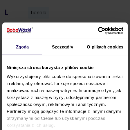
L
Lionelo
M
Mast Swiss
Maxi Cosi
Zgoda
Meble BabyBest
Szczegóły
Meble BabyVox
O plikach cookies
Meble Pinio
Meble Timoore
Niniejsza strona korzysta z plików cookie
Wykorzystujemy pliki cookie do spersonalizowania treści
Mima
Mountain Buggy
Mutsy
i reklam, aby oferować funkcje społecznościowe i
analizować ruch w naszej witrynie. Informacje o tym, jak
Muuvo
korzystasz z naszej witryny, udostępniamy partnerom
społecznościowym, reklamowym i analitycznym.
O
Partnerzy mogą połączyć te informacje z innymi danymi
Okiday
Oyster
otrzymanymi od Ciebie lub uzyskanymi podczas
korzystania z ich usług.