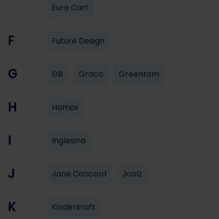
Euro Cart
F
Future Design
G
GB
Graco
Greentom
H
Hamax
I
Inglesina
J
Jane Concord
Joolz
K
Kinderkraft