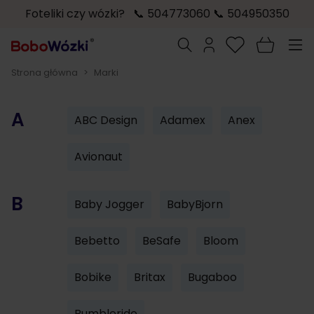
Foteliki czy wózki? 📞 504773060 📞 504950350
Przejdź do treści
Szukaj
Strona główna
>
Marki
A
ABC Design
Adamex
Anex
Avionaut
B
Baby Jogger
BabyBjorn
Bebetto
BeSafe
Bloom
Bobike
Britax
Bugaboo
Bumbleride