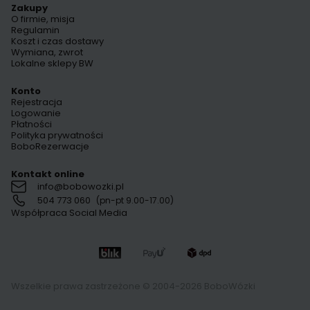
Zakupy
O firmie, misja
Regulamin
Koszt i czas dostawy
Wymiana, zwrot
Lokalne sklepy BW
Konto
Rejestracja
Logowanie
Płatności
Polityka prywatności
BoboRezerwacje
Kontakt online
info@bobowozki.pl
504 773 060
(pn-pt 9.00-17.00)
Współpraca Social Media
Wszelkie prawa zastrzeżone © 2004-2026 BoboWózki