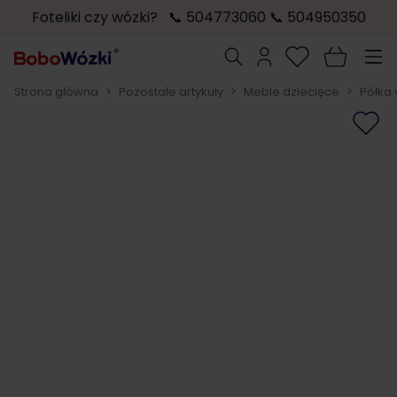
Foteliki czy wózki? 📞 504773060 📞 504950350
Przejdź do treści
Szukaj
Strona główna
>
Pozostałe artykuły
>
Meble dziecięce
>
Półka