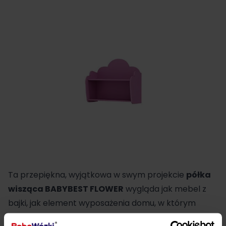
Ta przepiękna, wyjątkowa w swym projekcie
półka
wisząca BABYBEST FLOWER
wygląda jak mebel z
bajki, jak element wyposażenia domu, w którym
mieszkał Czerwony Kapturek. Dlatego jeśli jesteś