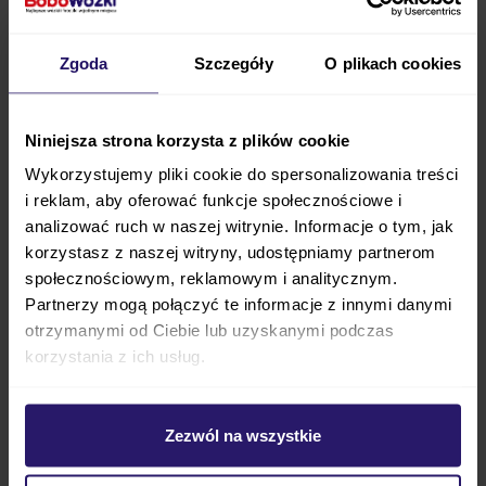
rodzicem dziecka, które posiada niebywałą
wyobraźnie, lubi bajki, opowiadania i przygody, kup
Zgoda
Szczegóły
O plikach cookies
półkę wiszącą BABYBEST FLOWER oraz inne meble z
tej niesamowicie bajecznej kolekcji – spraw swemu
dziecku przyjemność i radość spędzania czasu na
Niniejsza strona korzysta z plików cookie
zabawach we własnym pokoju marzeń!
Wykorzystujemy pliki cookie do spersonalizowania treści
i reklam, aby oferować funkcje społecznościowe i
Pobudzająca zmysły dzieci, ich wyobraźnię i
analizować ruch w naszej witrynie. Informacje o tym, jak
kreatywność unikatowa kolekcja mebli
BABYBEST
korzystasz z naszej witryny, udostępniamy partnerom
FLOWER
to oferta na miarę XXI wieku. Solidne i
społecznościowym, reklamowym i analitycznym.
trwałe wykonanie przy użyciu najwyższej jakości
Partnerzy mogą połączyć te informacje z innymi danymi
materiałów, farb, płyt oraz najnowszych systemów i
otrzymanymi od Ciebie lub uzyskanymi podczas
korzystania z ich usług.
rozwiązań zostało objęte trzyletnią gwarancją ze
strony producenta. Dlatego, jeśli chcesz połączyć ze
sobą trafiony wybór, który przypadnie w gust Twojej
Zezwól na wszystkie
małej córci z meblami, które mają służyć Wam przez
wiele lat, już dziś kup półkę wiszącą BABYBEST