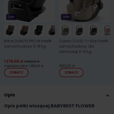
24h!
24h!
Britax DUALFIX PRO M fotelik
Cybex CLOUD T i-Size fotelik
samochodowy 0-18 kg
samochodowy dla
niemowląt 0-13 kg
1 278,00 zł
1 649,00 zł
995,00 zł
najniższa cena
1 165,00 zł
ZOBACZ
ZOBACZ
Opis
Opis półki wiszącej BABYBEST FLOWER