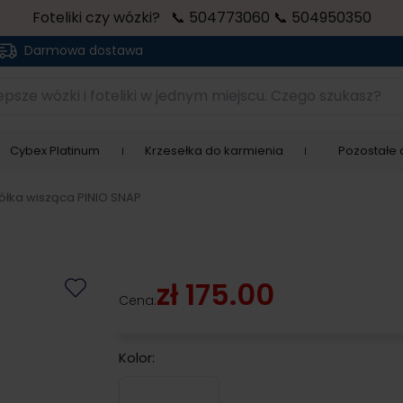
Foteliki czy wózki? 📞 504773060 📞 504950350
Darmowa dostawa
sze wózki i foteliki w jednym miejscu. Czego szukasz?
Cybex Platinum
Krzesełka do karmienia
Pozostałe a
ółka wisząca PINIO SNAP
zł 175.00
Cena:
Kolor:
Bialy