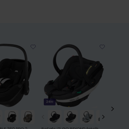
24h!
Bestsell