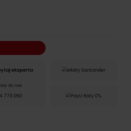
ytaj eksperta
pisz do nas
4 773 060