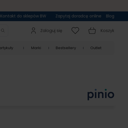
Kontakt do sklepów BW
Zapytaj doradcę online
Blog
Zaloguj się
Koszyk
rtykuły
Marki
Bestsellery
Outlet