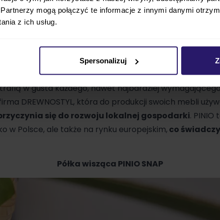
 ze zdjęciami, maskotka, czy zegarek z budzikiem. Dobr
Partnerzy mogą połączyć te informacje z innymi danymi otrzym
a wiszącej półce lampki nocnej.
nia z ich usług.
a z
malowanej płyty MDF
, a elementy drewniane to
dre
bieli z przyjemnym kolorm buku stanowią doskonałe, zaw
Spersonalizuj
Z
jakości, wytrzymałości, klasyki połączonej z eleme
e trafią w gusta każdego, nawet najbardziej wymagającego
a firma DREWNOSTYL, która do produkcji swoich mebli uży
rzyczynia się do rozwoju lokalnej gospodarki
. PINIO
ko w Polsce, ale także na rynku europejskim,
co świadczy 
Półka wisząca PINIO SNAP