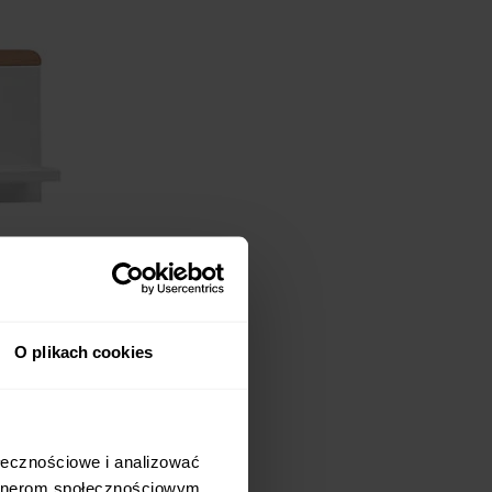
O plikach cookies
w pokoju dziecięcym i
ołecznościowe i analizować
oria dziecięce. Mogą tu
artnerom społecznościowym,