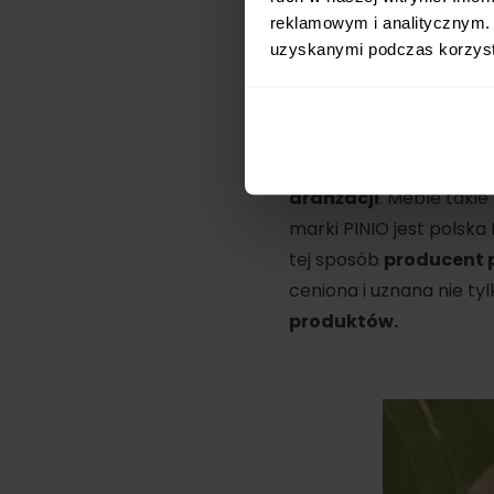
stać książeczki, ramka
reklamowym i analitycznym. 
również
postawienie n
uzyskanymi podczas korzysta
Półka została wykonan
połączenie klasycznej 
PINIO to gwaranacja 
aranżacji
. Meble taki
marki PINIO jest polsk
tej sposób
producent p
ceniona i uznana nie tyl
produktów.