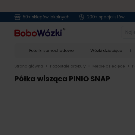
50+ sklepów lokalnych
200+ specjalistów
Przejdź do treści
Najlep
Foteliki samochodowe
Wózki dziecięce
Strona główna
>
Pozostałe artykuły
>
Meble dziecięce
>
P
Półka wisząca PINIO SNAP