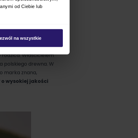
ym pomysłem będzie
anymi od Ciebie lub
wno bukowe
. Piękne
sze modne połączenie.
ezwól na wszystkie
ntami nowoczesnej
 rodzica. Właścicielem
wa polskiego drewna. W
 to marka znana,
o wysokiej jakości