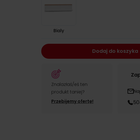
Bialy
Dodaj do koszyka
Zap
Znalazłaś/eś ten
Na
produkt taniej?
Przebijemy ofertę!
50