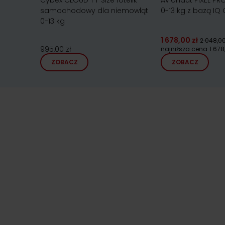
Cybex CLOUD T i-Size fotelik
Avionaut PIXEL PRO 
samochodowy dla niemowląt
0-13 kg z bazą IQ 
0-13 kg
1 678,00 zł
2 048,00
995,00 zł
najniższa cena
1 678
ZOBACZ
ZOBACZ