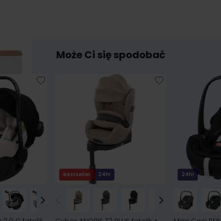
Może Ci się spodobać
Bestseller
24h!
24h!