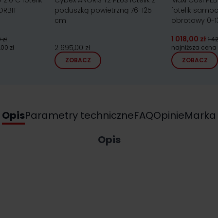
2.0 C fotelik
Cybex ANORIS T2 PLUS fotelik z
Maxi Cosi PEB
ORBIT
poduszką powietrzną 76-125
fotelik sam
cm
obrotowy 0-1
1 018,00 zł
 zł
1 4
2 695,00 zł
,00 zł
najniższa cena
ZOBACZ
ZOBACZ
Opis
Parametry techniczne
FAQ
Opinie
Marka
Opis