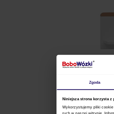
Zgoda
Niniejsza strona korzysta z
Półka wisząca do kolekc
Wykorzystujemy pliki cookie 
zyskanie dodatkowego m
ruch w naszej witrynie. Inf