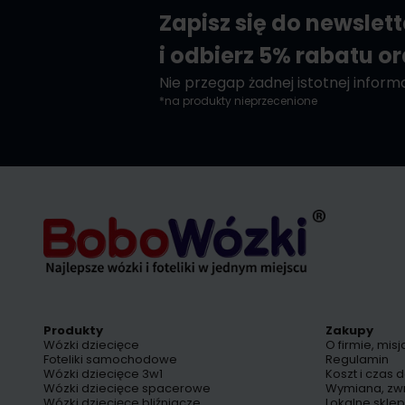
Zapisz się do newslet
i odbierz 5% rabatu o
Nie przegap żadnej istotnej informac
*na produkty nieprzecenione
Produkty
Zakupy
Wózki dziecięce
O firmie, misj
Foteliki samochodowe
Regulamin
Wózki dziecięce 3w1
Koszt i czas 
Wózki dziecięce spacerowe
Wymiana, zw
Wózki dziecięce bliźniacze
Lokalne skle