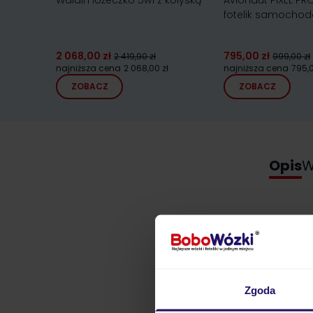
Waldin łóżeczko 5w1 z kołyską
Avionaut PIXEL PRO
fotelik samochod
2 068,00 zł
795,00 zł
2 419,90 zł
999,00 zł
najniższa cena
2 068,00 zł
najniższa cena
795,0
ZOBACZ
ZOBACZ
Opis
W
Zgoda