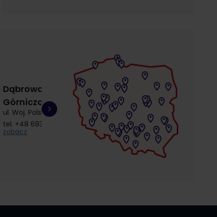
Dąbrowa
Gdańsk
Gdańsk
Górnicza
Łostowice
Przymorze
ul. Woj. Polskiego 3
ul. Łostowicka 4
ul. Kołobrzeska 30
tel.
+48 693 692 414
tel.
+48 504 968 360
tel.
+48 510 857 9
zobacz
zobacz
zobacz