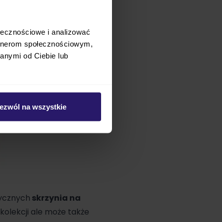
ołecznościowe i analizować
artnerom społecznościowym,
anymi od Ciebie lub
ezwól na wszystkie
tycznych
skrzynia na
kolekcji ale może także