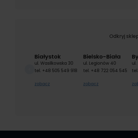
Odkryj skle
Białystok
Bielsko-Biała
B
ul. Wasilkowska 30
ul. Legionów 40
ul
tel.
+48 505 549 918
tel.
+48 722 054 545
tel
zobacz
zobacz
zo