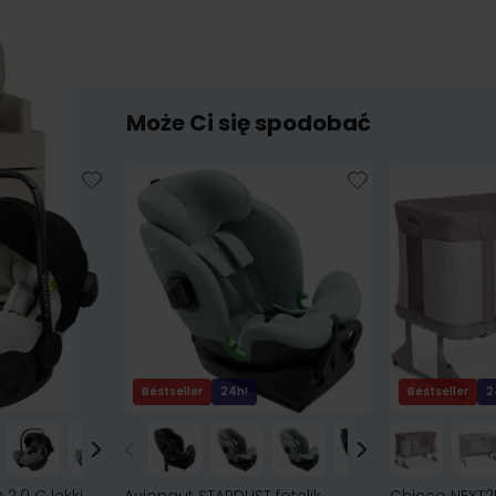
Może Ci się spodobać
Bestseller
24h!
Bestseller
2