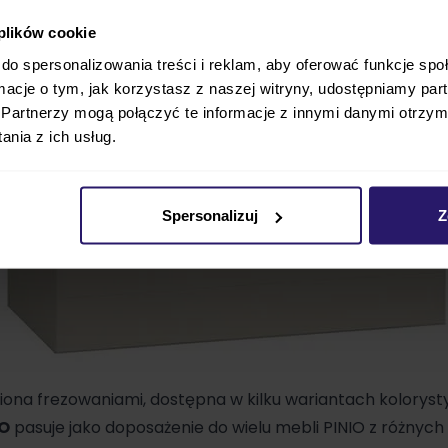
 plików cookie
do spersonalizowania treści i reklam, aby oferować funkcje sp
ormacje o tym, jak korzystasz z naszej witryny, udostępniamy p
Partnerzy mogą połączyć te informacje z innymi danymi otrzym
nia z ich usług.
Spersonalizuj
Z
iona frezowaniami, dostępna w kilku wariantach kolorys
TO
pasuje jako doposażenie do wielu mebli PINIO z różnych 