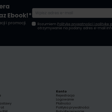
tera
Adres e-mail
raz Ebook!*
ji i promocji.
Rozumiem
Politykę prywatności i politykę 
otrzymywanie na podany adres e-mail in
Konto
a
Rejestracja
Logowanie
dostawy
Płatności
rot
Polityka prywatności
py BW
BoboRezerwacje