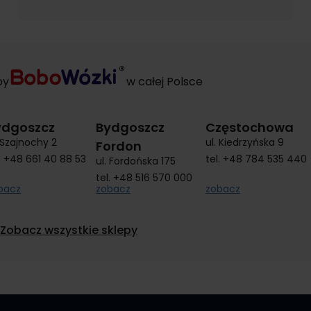
py
w całej Polsce
ydgoszcz
Bydgoszcz
Częstochowa
. Szajnochy 2
ul. Kiedrzyńska 9
Fordon
.
+48 661 40 88 53
tel.
+48 784 535 440
ul. Fordońska 175
tel.
+48 516 570 000
bacz
zobacz
zobacz
Zobacz wszystkie sklepy