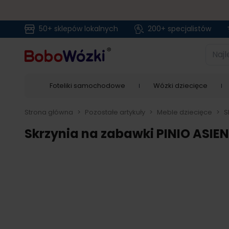
50+ sklepów lokalnych
200+ specjalistów
Przejdź do treści
Najlep
Foteliki samochodowe
Wózki dziecięce
Strona główna
>
Pozostałe artykuły
>
Meble dziecięce
>
S
Skrzynia na zabawki PINIO ASIE