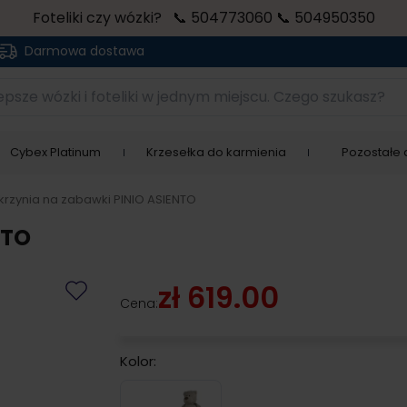
Foteliki czy wózki? 📞 504773060 📞 504950350
Darmowa dostawa
sze wózki i foteliki w jednym miejscu. Czego szukasz?
Cybex Platinum
Krzesełka do karmienia
Pozostałe a
krzynia na zabawki PINIO ASIENTO
NTO
zł 619.00
Cena:
Kolor:
Asiento