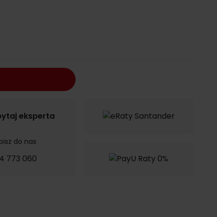
ytaj eksperta
pisz do nas
4 773 060