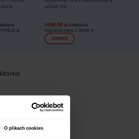
ME FOREVER
Kinderkraft NEA 2 wielofunkcyny
Swandoo 
stawne
wózek 2w1
obrotowy
1 698,00 zł
648,00 zł
2 199,00 zł
1 999,00 z
1 648,00 zł
najniższa cena
2 199,00 zł
ZOBACZ
ZOBA
Marka
O plikach cookies