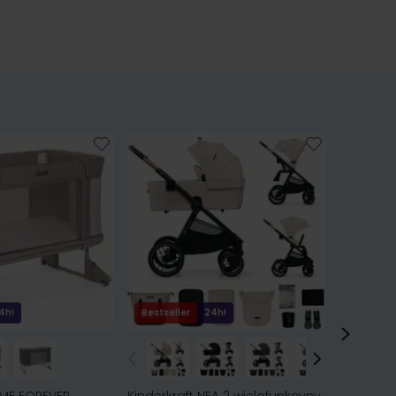
4h!
Bestseller
24h!
Bestsell