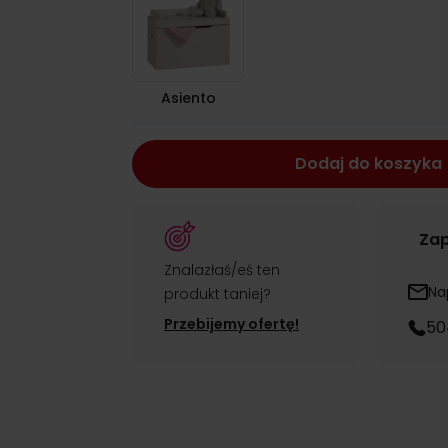
Asiento
Dodaj do koszyka
Zap
Znalazłaś/eś ten
Na
produkt taniej?
Przebijemy ofertę!
50