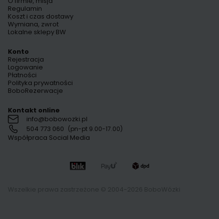
O firmie, misja
Regulamin
Koszt i czas dostawy
Wymiana, zwrot
Lokalne sklepy BW
Konto
Rejestracja
Logowanie
Płatności
Polityka prywatności
BoboRezerwacje
Kontakt online
info@bobowozki.pl
504 773 060
(pn-pt 9.00-17.00)
Współpraca Social Media
Wszelkie prawa zastrzeżone © 2004-2026 BoboWózki