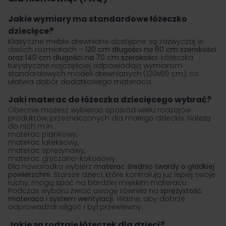
Jakie wymiary ma standardowe łóżeczko
dziecięce?
Klasyczne meble drewniane dostępne są zazwyczaj w
dwóch rozmiarach –
120 cm długości na 60 cm szerokości
oraz 140 cm długości na 70 cm szerokości
. Łóżeczka
turystyczne najczęściej odpowiadają wymiarom
standardowych modeli drewnianych (120x60 cm), co
ułatwia dobór dodatkowego materaca.
Jaki materac do łóżeczka dziecięcego wybrać?
Obecnie możesz wybierać spośród wielu rodzajów
produktów, przeznaczonych dla małego dziecka. Należą
do nich m.in.:
materac piankowy,
materac lateksowy,
materac sprężynowy,
materac gryczano-kokosowy.
Dla noworodka wybierz
materac średnio twardy o gładkiej
powierzchni
. Starsze dzieci, które kontrolują już lepiej swoje
ruchy, mogą spać na bardziej miękkim materacu.
Podczas wyboru zwróć uwagę również na
sprężystość
materaca i system wentylacji
. Ważne, aby dobrze
odprowadzał wilgoć i był przewiewny.
Jakie są rodzaje łóżeczek dla dzieci?