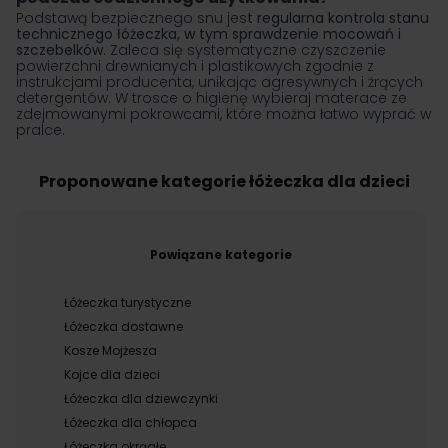
Podstawą bezpiecznego snu jes
t regularna kontrola stanu
technicznego łóżeczka, w tym sprawdzenie mocowań i
szczebelków
. Zaleca się systematyczne czyszczenie
powierzchni drewnianych i plastikowych zgodnie z
instrukcjami producenta, unikając agresywnych i żrących
detergentów. W trosce o higienę wybieraj materace ze
zdejmowanymi pokrowcami, które można łatwo wyprać w
pralce.
Proponowane kategorie łóżeczka dla dzieci
Powiązane kategorie
Łóżeczka turystyczne
Łóżeczka dostawne
Kosze Mojżesza
Kojce dla dzieci
Łóżeczka dla dziewczynki
Łóżeczka dla chłopca
Łóżeczka okrągłe