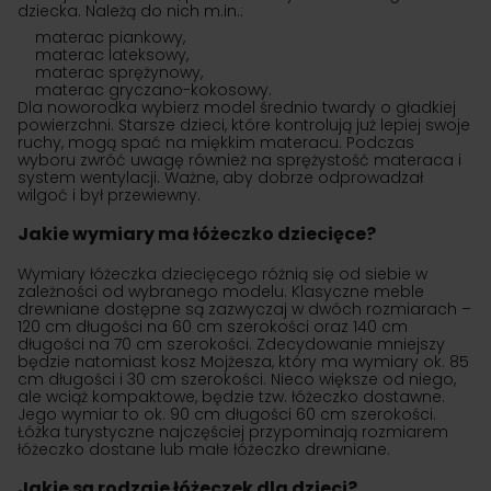
dziecka. Należą do nich m.in.:
materac piankowy,
materac lateksowy,
materac sprężynowy,
materac gryczano-kokosowy.
Dla noworodka wybierz model średnio twardy o gładkiej
powierzchni. Starsze dzieci, które kontrolują już lepiej swoje
ruchy, mogą spać na miękkim materacu. Podczas
wyboru zwróć uwagę również na sprężystość materaca i
system wentylacji. Ważne, aby dobrze odprowadzał
wilgoć i był przewiewny.
Jakie wymiary ma łóżeczko dziecięce?
Wymiary łóżeczka dziecięcego różnią się od siebie w
zależności od wybranego modelu. Klasyczne meble
drewniane dostępne są zazwyczaj w dwóch rozmiarach –
120 cm długości na 60 cm szerokości oraz 140 cm
długości na 70 cm szerokości. Zdecydowanie mniejszy
będzie natomiast kosz Mojżesza, który ma wymiary ok. 85
cm długości i 30 cm szerokości. Nieco większe od niego,
ale wciąż kompaktowe, będzie tzw. łóżeczko dostawne.
Jego wymiar to ok. 90 cm długości 60 cm szerokości.
Łóżka turystyczne najczęściej przypominają rozmiarem
łóżeczko dostane lub małe łóżeczko drewniane.
Jakie są rodzaje łóżeczek dla dzieci?