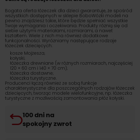
Bogata oferta łóżeczek dla dzieci gwarantuje, że spośród
wszystkich dostępnych w sklepie BoboWózki modeli na
pewno znajdziesz takie, które będzie spełniać wszystkie
Twoje wymagania i oczekiwania. Produkty różnią się od
siebie użytymi materiałami, rozmiarami, a nawet
kształtem. Wiele z nich ma również dodatkowe
funkcjonalności. Wyróżniamy następujące rodzaje
łóżeczek dziecięcych:
kosze Mojżesza;
kołyski;
łóżeczka drewniane (w różnych rozmiarach, najczęściej
120 × 60 cm i 140 × 70 cm);
łóżeczka dostawne;
łóżeczka turystyczne.
Producenci łączą również ze sobą funkcje
charakterystyczne dla poszczególnych rodzajów łóżeczek
dziecięcych, tworząc modele wielofunkcyjne, np. łóżeczka
turystyczne z możliwością zamontowania płóz kołyski.
100 dni na
spokojny zwrot