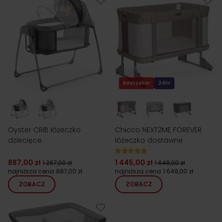
Bestseller
24h!
Oyster CRIB łóżeczko
Chicco NEXT2ME FOREVER
dziecięce
łóżeczko dostawne
887,00 zł
1 445,00 zł
1 267,00 zł
1 648,00 zł
najniższa cena
887,00 zł
najniższa cena
1 648,00 zł
ZOBACZ
ZOBACZ