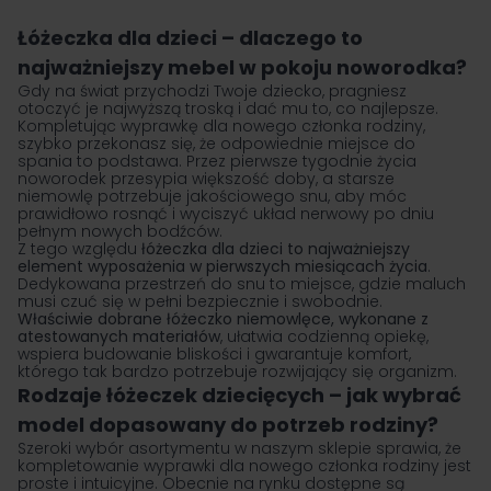
Łóżeczka dla dzieci – dlaczego to
najważniejszy mebel w pokoju noworodka?
Gdy na świat przychodzi Twoje dziecko, pragniesz
otoczyć je najwyższą troską i dać mu to, co najlepsze.
Kompletując wyprawkę dla nowego członka rodziny,
szybko przekonasz się, że odpowiednie miejsce do
spania to podstawa. Przez pierwsze tygodnie życia
noworodek przesypia większość doby, a starsze
niemowlę potrzebuje jakościowego snu, aby móc
prawidłowo rosnąć i wyciszyć układ nerwowy po dniu
pełnym nowych bodźców.
Z tego względu
łóżeczka dla dzieci to najważniejszy
element wyposażenia w pierwszych miesiącach życia
.
Dedykowana przestrzeń do snu to miejsce, gdzie maluch
musi czuć się w pełni bezpiecznie i swobodnie.
Właściwie dobrane łóżeczko niemowlęce, wykonane z
atestowanych materiałów
, ułatwia codzienną opiekę,
wspiera budowanie bliskości i gwarantuje komfort,
którego tak bardzo potrzebuje rozwijający się organizm.
Rodzaje łóżeczek dziecięcych – jak wybrać
model dopasowany do potrzeb rodziny?
Szeroki wybór asortymentu w naszym sklepie sprawia, że
kompletowanie wyprawki dla nowego członka rodziny jest
proste i intuicyjne. Obecnie na rynku dostępne są