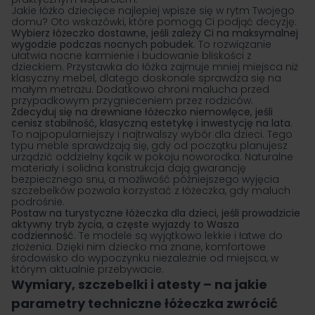
Jakie łóżko dziecięce najlepiej wpisze się w rytm Twojego
domu? Oto wskazówki, które pomogą Ci podjąć decyzję:
Wybierz łóżeczko dostawne, jeśli zależy Ci na maksymalnej
wygodzie podczas nocnych pobudek
. To rozwiązanie
ułatwia nocne karmienie i budowanie bliskości z
dzieckiem. Przystawka do łóżka zajmuje mniej miejsca niż
klasyczny mebel, dlatego doskonale sprawdza się na
małym metrażu. Dodatkowo chroni malucha przed
przypadkowym przygnieceniem przez rodziców.
Zdecyduj się na drewniane łóżeczko niemowlęce, jeśli
cenisz stabilność, klasyczną estetykę i inwestycję na lata
.
To najpopularniejszy i najtrwalszy wybór dla dzieci. Tego
typu meble sprawdzają się, gdy od początku planujesz
urządzić oddzielny kącik w pokoju noworodka. Naturalne
materiały i solidna konstrukcja dają gwarancję
bezpiecznego snu, a możliwość późniejszego wyjęcia
szczebelków pozwala korzystać z łóżeczka, gdy maluch
podrośnie.
Postaw na turystyczne łóżeczka dla dzieci, jeśli prowadzicie
aktywny tryb życia, a częste wyjazdy to Wasza
codzienność
. Te modele są wyjątkowo lekkie i łatwe do
złożenia. Dzięki nim dziecko ma znane, komfortowe
środowisko do wypoczynku niezależnie od miejsca, w
którym aktualnie przebywacie.
Wymiary, szczebelki i atesty – na jakie
parametry techniczne łóżeczka zwrócić