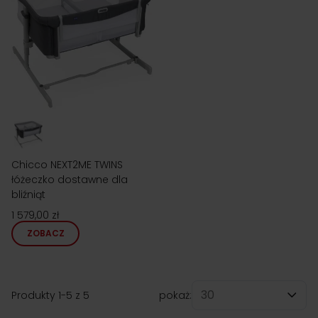
Chicco NEXT2ME TWINS
łóżeczko dostawne dla
bliźniąt
1 579,00 zł
ZOBACZ
Produkty
1
-
5
z
5
pokaż:
na stronę