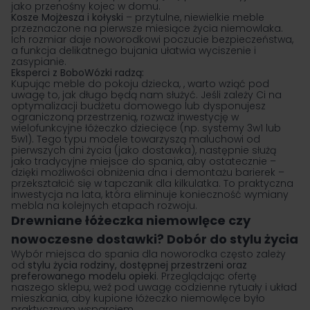
jako przenośny kojec w domu.
Kosze Mojżesza
i
kołyski
– przytulne, niewielkie meble
przeznaczone na pierwsze miesiące życia niemowlaka.
Ich rozmiar daje noworodkowi poczucie bezpieczeństwa,
a funkcja delikatnego bujania ułatwia wyciszenie i
zasypianie.
Eksperci z BoboWózki radzą:
Kupując meble do pokoju dziecka, , warto wziąć pod
uwagę to, jak długo będą nam służyć. Jeśli zależy Ci na
optymalizacji budżetu domowego lub dysponujesz
ograniczoną przestrzenią, rozważ inwestycję w
wielofunkcyjne łóżeczko dziecięce (np. systemy 3w1 lub
5w1). Tego typu modele towarzyszą maluchowi od
pierwszych dni życia (jako dostawka), następnie służą
jako tradycyjne miejsce do spania, aby ostatecznie –
dzięki możliwości obniżenia dna i demontażu barierek –
przekształcić się w tapczanik dla kilkulatka. To praktyczna
inwestycja na lata, która eliminuje konieczność wymiany
mebla na kolejnych etapach rozwoju.
Drewniane łóżeczka niemowlęce czy
nowoczesne dostawki? Dobór do stylu życia
Wybór miejsca do spania dla noworodka często zależy
od
stylu życia rodziny, dostępnej przestrzeni oraz
preferowanego modelu opieki
. Przeglądając ofertę
naszego sklepu, weź pod uwagę codzienne rytuały i układ
mieszkania, aby kupione łóżeczko niemowlęce było
praktycznym wsparciem.