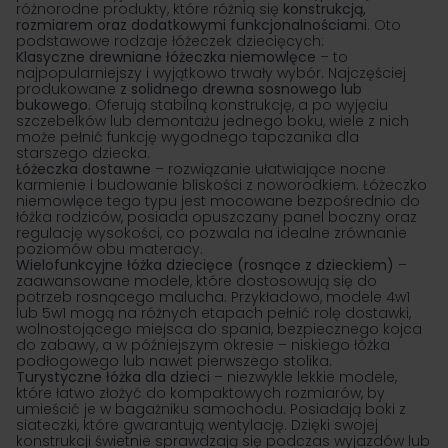
różnorodne produkty, które różnią się
konstrukcją,
rozmiarem oraz dodatkowymi funkcjonalnościami
. Oto
podstawowe rodzaje łóżeczek dziecięcych:
Klasyczne drewniane łóżeczka niemowlęce
– to
najpopularniejszy i wyjątkowo trwały wybór. Najczęściej
produkowane
z solidnego drewna sosnowego lub
bukowego
. Oferują stabilną konstrukcję, a po wyjęciu
szczebelków lub demontażu jednego boku, wiele z nich
może pełnić funkcję wygodnego tapczanika dla
starszego dziecka.
Łóżeczka dostawne
– rozwiązanie ułatwiające nocne
karmienie i budowanie bliskości z noworodkiem. Łóżeczko
niemowlęce tego typu jest mocowane bezpośrednio do
łóżka rodziców, posiada opuszczany panel boczny oraz
regulację wysokości, co pozwala na idealne zrównanie
poziomów obu materacy.
Wielofunkcyjne łóżka dziecięce (rosnące z dzieckiem)
–
zaawansowane modele, które dostosowują się do
potrzeb rosnącego malucha. Przykładowo, modele 4w1
lub 5w1 mogą na różnych etapach pełnić rolę dostawki,
wolnostojącego miejsca do spania, bezpiecznego
kojca
do zabawy
, a w późniejszym okresie – niskiego łóżka
podłogowego lub nawet pierwszego stolika.
Turystyczne łóżka dla dzieci
– niezwykle lekkie modele,
które łatwo złożyć do kompaktowych rozmiarów, by
umieścić je w bagażniku samochodu. Posiadają boki z
siateczki, które gwarantują wentylację. Dzięki swojej
konstrukcji świetnie sprawdzają się podczas wyjazdów lub