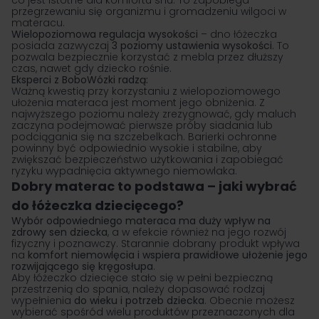
co jest istotne dla komfortu snu. To zapobiega
przegrzewaniu się organizmu i gromadzeniu wilgoci w
materacu.
Wielopoziomowa regulacja wysokości
– dno łóżeczka
posiada zazwyczaj
3 poziomy ustawienia wysokości
. To
pozwala bezpiecznie korzystać z mebla przez dłuższy
czas, nawet gdy dziecko rośnie.
Eksperci z BoboWózki radzą:
Ważną kwestią przy korzystaniu z wielopoziomowego
ułożenia materaca jest moment jego obniżenia. Z
najwyższego poziomu należy zrezygnować, gdy maluch
zaczyna podejmować pierwsze próby siadania lub
podciągania się na szczebelkach. Barierki ochronne
powinny być odpowiednio wysokie i stabilne, aby
zwiększać bezpieczeństwo użytkowania i zapobiegać
ryzyku wypadnięcia aktywnego niemowlaka.
Dobry materac to podstawa – jaki wybrać
do łóżeczka dziecięcego?
Wybór odpowiedniego materaca ma duży wpływ na
zdrowy sen dziecka
, a w efekcie również na jego rozwój
fizyczny i poznawczy. Starannie dobrany produkt wpływa
na
komfort niemowlęcia i wspiera prawidłowe ułożenie jego
rozwijającego się kręgosłupa
.
Aby łóżeczko dziecięce stało się w pełni bezpieczną
przestrzenią do spania, należy dopasować rodzaj
wypełnienia
do wieku i potrzeb dziecka
. Obecnie możesz
wybierać spośród wielu produktów przeznaczonych dla