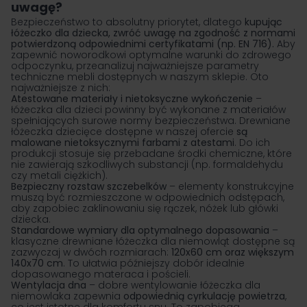
uwagę?
Bezpieczeństwo to absolutny priorytet, dlatego
kupując
łóżeczko dla dziecka, zwróć uwagę na zgodność z normami
potwierdzoną odpowiednimi certyfikatami (np. EN 716).
Aby
zapewnić noworodkowi optymalne warunki do zdrowego
odpoczynku, przeanalizuj najważniejsze parametry
techniczne mebli dostępnych w naszym sklepie. Oto
najważniejsze z nich:
Atestowane materiały i nietoksyczne wykończenie
–
łóżeczka dla dzieci powinny być wykonane z materiałów
spełniających surowe normy bezpieczeństwa. Drewniane
łóżeczka dziecięce dostępne w naszej ofercie
są
malowane nietoksycznymi farbami z atestami
. Do ich
produkcji stosuje się przebadane środki chemiczne, które
nie zawierają szkodliwych substancji (np. formaldehydu
czy metali ciężkich).
Bezpieczny rozstaw szczebelków
– elementy konstrukcyjne
muszą być rozmieszczone w odpowiednich odstępach,
aby zapobiec zaklinowaniu się rączek, nóżek lub główki
dziecka.
Standardowe wymiary dla optymalnego dopasowania
–
klasyczne drewniane łóżeczka dla niemowląt dostępne są
zazwyczaj w dwóch rozmiarach:
120x60 cm oraz większym
140x70 cm
. To ułatwia późniejszy dobór idealnie
dopasowanego materaca i pościeli.
Wentylacja dna
– dobre wentylowanie łóżeczka dla
niemowlaka zapewnia
odpowiednią cyrkulację powietrza
,