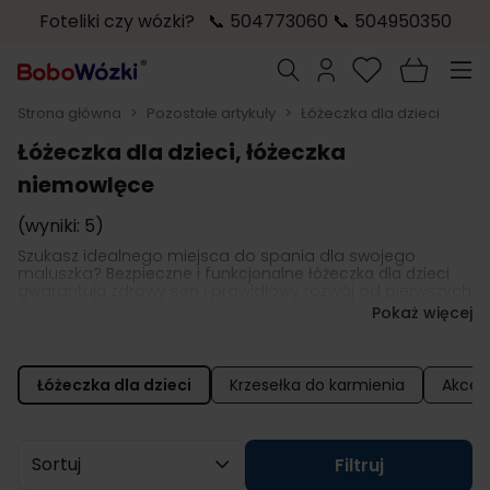
Foteliki czy wózki? 📞 504773060 📞 504950350
Przejdź do treści
Szukaj
Strona główna
>
Pozostałe artykuły
>
Łóżeczka dla dzieci
Łóżeczka dla dzieci, łóżeczka
niemowlęce
(wyniki: 5)
Szukasz idealnego miejsca do spania dla swojego
maluszka?
Bezpieczne i funkcjonalne łóżeczka dla dzieci
gwarantują zdrowy sen i prawidłowy rozwój od pierwszych
dni życia. W ofercie sklepu BoboWózki przygotowaliśmy
Pokaż więcej
starannie wyselekcjonowane meble –
od klasycznych
modeli drewnianych, przez innowacyjne dostawki, aż po
warianty wielofunkcyjne i turystyczne
. Poznaj nasz
asortyment i wybierz certyfikowane łóżeczko niemowlęce,
Łóżeczka dla dzieci
Krzesełka do karmienia
Akces
które zapewni nowemu członkowi rodziny maksymalny
komfort, a Tobie – bezcenny spokój.
Sortuj wg
Filtruj