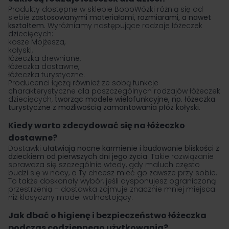
Produkty dostępne w sklepie BoboWózki różnią się od
siebie
zastosowanymi materiałami, rozmiarami, a nawet
kształtem
. Wyróżniamy następujące rodzaje łóżeczek
dziecięcych:
kosze Mojżesza,
kołyski,
łóżeczka drewniane,
łóżeczka dostawne,
łóżeczka turystyczne.
Producenci łączą również ze sobą funkcje
charakterystyczne dla poszczególnych rodzajów łóżeczek
dziecięcych,
tworząc modele wielofunkcyjne, np. łóżeczka
turystyczne z możliwością zamontowania płóz kołyski
.
Kiedy warto zdecydować się na łóżeczko
dostawne?
Dostawki
ułatwiają nocne karmienie i budowanie bliskości z
dzieckiem od pierwszych dni jego życia
. Takie rozwiązanie
sprawdza się szczególnie wtedy, gdy maluch często
budzi się w nocy, a Ty chcesz mieć go zawsze przy sobie.
To także doskonały wybór, jeśli dysponujesz ograniczoną
przestrzenią – dostawka zajmuje znacznie mniej miejsca
niż klasyczny model wolnostojący.
Jak dbać o higienę i bezpieczeństwo łóżeczka
podczas codziennego użytkowania?