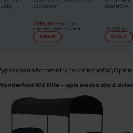
Size fotelik
Cybex BALIOS S LUX 2.0 wózek
Kinderkraft M
50 kg
spacerowy
spacerowy
2 095,00 zł
2 398,00 zł
1 349,00 zł
najniższa cena
1 795,00 zł
ZOBACZ
ZOBACZ
yposażenie
Parametry techniczne
FAQ
Opinie
Wonderfold W4 Elite - opis wózka dla 4 dziec