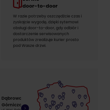
door-to-door
W razie potrzeby oszczędźcie czas i
zyskajcie wygodę, dzięki sytemowi
obsługi door-to-door, gdy odbiór i
dostarczenie serwisowanych
produktów zrealizuje kurier prosto
pod Wasze drzwi.
Dąbrowa
Gdańsk
Gdańsk
Górnicza
Łostowice
Przymorze