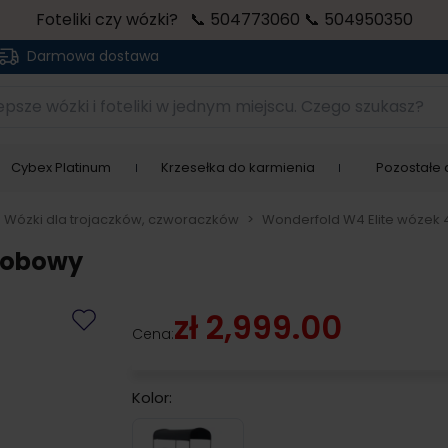
Foteliki czy wózki? 📞 504773060 📞 504950350
Darmowa dostawa
sze wózki i foteliki w jednym miejscu. Czego szukasz?
Cybex Platinum
Krzesełka do karmienia
Pozostałe a
Wózki dla trojaczków, czworaczków
>
Wonderfold W4 Elite wózek
osobowy
zł 2,999.00
Cena:
Kolor:
Volcano Black