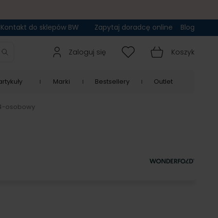
Kontakt do sklepów BW
Zapytaj doradcę online
Blog
Zaloguj się
Koszyk
rtykuły
Marki
Bestsellery
Outlet
 4-osobowy