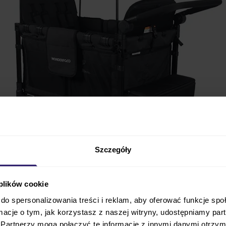
Szczegóły
 plików cookie
o innowacyjny wózek wagonowy, który redefiniuje rodzinn
do spersonalizowania treści i reklam, aby oferować funkcje sp
ą o maksymalnej funkcjonalności
i komforcie, pomieś
ormacje o tym, jak korzystasz z naszej witryny, udostępniamy p
im bezpieczne, głębokie siedziska z pięciopunktowymi pa
Partnerzy mogą połączyć te informacje z innymi danymi otrzym