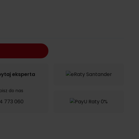
ytaj eksperta
pisz do nas
4 773 060