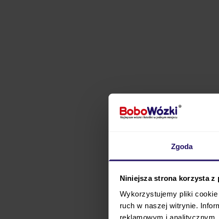
Zgoda
Niniejsza strona korzysta z
Wonderfold W4 Elite
t
Wykorzystujemy pliki cookie 
Zaprojektowany z
myśl
ruch w naszej witrynie. Inf
pasażerów
, oferując 
reklamowym i analitycznym. 