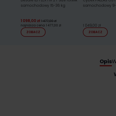
BeSafe iZi FLEX FIX 2 i-Size fotelik
Cybex PALLAS G3 i-
samochodowy 15-36 kg
samochodowy 9-
1 098,00 zł
1 477,00 zł
1 049,00 zł
najniższa cena
1 477,00 zł
ZOBACZ
ZOBACZ
Opis
W