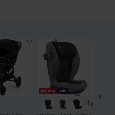
Bestseller
24h!