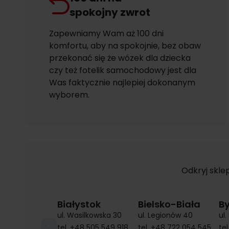
spokojny zwrot
Zapewniamy Wam aż 100 dni
komfortu, aby na spokojnie, bez obaw
przekonać się że wózek dla dziecka
czy też fotelik samochodowy jest dla
Was faktycznie najlepiej dokonanym
wyborem.
Odkryj skle
Białystok
Bielsko-Biała
B
ul. Wasilkowska 30
ul. Legionów 40
ul
tel.
+48 505 549 918
tel.
+48 722 054 545
tel