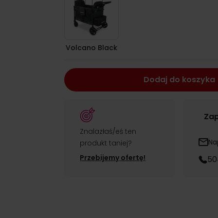
Volcano Black
Dodaj do koszyka
Zap
Znalazłaś/eś ten
Na
produkt taniej?
Przebijemy ofertę!
50