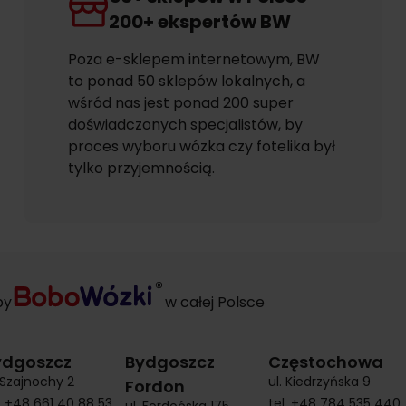
200+ ekspertów BW
Poza e-sklepem internetowym, BW
to ponad 50 sklepów lokalnych, a
wśród nas jest ponad 200 super
doświadczonych specjalistów, by
proces wyboru wózka czy fotelika był
tylko przyjemnością.
py
w całej Polsce
ydgoszcz
Bydgoszcz
Częstochowa
. Szajnochy 2
ul. Kiedrzyńska 9
Fordon
.
+48 661 40 88 53
tel.
+48 784 535 440