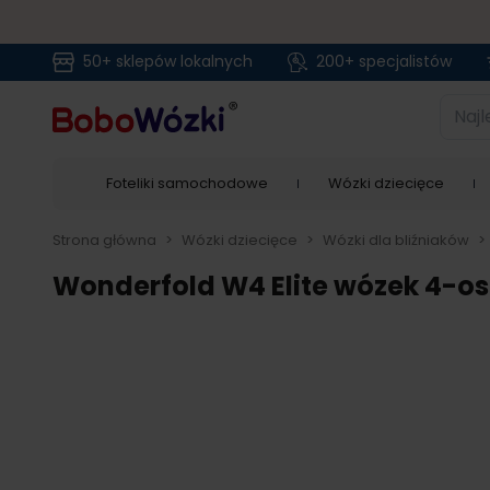
50+ sklepów lokalnych
200+ specjalistów
Przejdź do treści
Najlep
Foteliki samochodowe
Wózki dziecięce
Strona główna
>
Wózki dziecięce
>
Wózki dla bliźniaków
>
Wonderfold W4 Elite wózek 4-