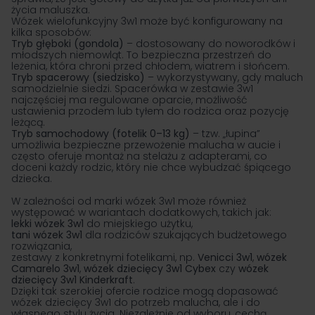
życia maluszka.
Wózek wielofunkcyjny 3w1 może być konfigurowany na
kilka sposobów:
Tryb głęboki (gondola)
– dostosowany do noworodków i
młodszych niemowląt. To bezpieczna przestrzeń do
leżenia, która chroni przed chłodem, wiatrem i słońcem.
Tryb spacerowy (siedzisko)
– wykorzystywany, gdy maluch
samodzielnie siedzi. Spacerówka w zestawie 3w1
najczęściej ma regulowane oparcie, możliwość
ustawienia przodem lub tyłem do rodzica oraz pozycję
leżącą.
Tryb samochodowy (
fotelik 0–13 kg
)
– tzw. „łupina”
umożliwia bezpieczne przewożenie malucha w aucie i
często oferuje montaż na stelażu z adapterami, co
doceni każdy rodzic, który nie chce wybudzać śpiącego
dziecka.
W zależności od marki wózek 3w1 może również
występować w wariantach dodatkowych, takich jak:
lekki wózek 3w1
do miejskiego użytku,
tani wózek 3w1
dla rodziców szukających budżetowego
rozwiązania,
zestawy z konkretnymi fotelikami, np.
Venicci 3w1
,
wózek
Camarelo 3w1
,
wózek dziecięcy 3w1 Cybex
czy
wózek
dziecięcy 3w1 Kinderkraft
.
Dzięki tak szerokiej ofercie rodzice mogą dopasować
wózek dziecięcy 3w1 do potrzeb malucha, ale i do
własnego stylu życia. Niezależnie od wyboru, cechą