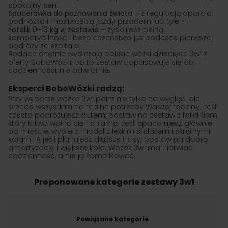
spokojny sen.
Spacerówka do poznawania świata
– z regulacją oparcia,
podnóżka i możliwością jazdy przodem lub tyłem.
Fotelik 0–13 kg w zestawie
– zyskujesz pełną
kompatybilność i bezpieczeństwo już podczas pierwszej
podróży ze szpitala.
Rodzice chętnie wybierają polskie wózki dziecięce 3w1 z
oferty BoboWózki, bo to zestaw dopasowuje się do
codzienności, nie odwrotnie.
Eksperci BoboWózki radzą:
Przy wyborze wózka 3w1 patrz nie tylko na wygląd, ale
przede wszystkim na realne potrzeby Waszej rodziny. Jeśli
często podróżujesz autem, postaw na zestaw z fotelikiem,
który łatwo wpina się na ramę. Jeśli spacerujesz głównie
po mieście, wybierz model z lekkim stelażem i skrętnymi
kołami. A jeśli planujesz dłuższe trasy, postaw na dobrą
amortyzację i większe koła. Wózek 3w1 ma ułatwiać
codzienność, a nie ją komplikować.
Proponowane kategorie zestawy 3w1
Powiązane kategorie