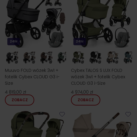
24h!
24h!
Muuvo FOLD wózek 3w1 +
Cybex TALOS S LUX FOLD
fotelik Cybex CLOUD G3 i-
wózek 3w1 + fotelik Cybex
Size
CLOUD G3 i-Size
4 819,00 zł
4 974,00 zł
ZOBACZ
ZOBACZ