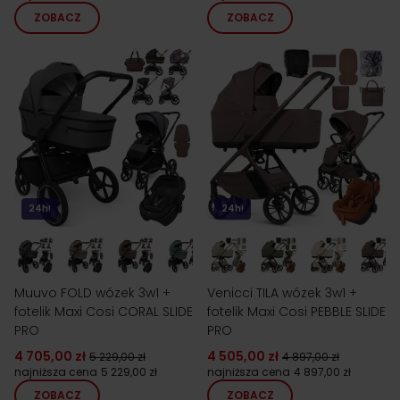
ZOBACZ
ZOBACZ
24h!
24h!
Muuvo FOLD wózek 3w1 +
Venicci TILA wózek 3w1 +
fotelik Maxi Cosi CORAL SLIDE
fotelik Maxi Cosi PEBBLE SLIDE
PRO
PRO
4 705,00 zł
4 505,00 zł
5 229,00 zł
4 897,00 zł
najniższa cena
5 229,00 zł
najniższa cena
4 897,00 zł
ZOBACZ
ZOBACZ