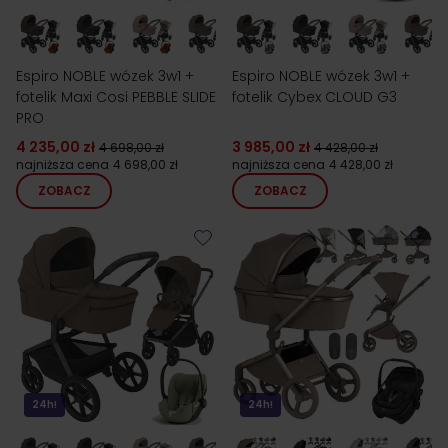
Espiro NOBLE wózek 3w1 +
Espiro NOBLE wózek 3w1 +
fotelik Maxi Cosi PEBBLE SLIDE
fotelik Cybex CLOUD G3
PRO
4 235,00 zł
3 985,00 zł
4 698,00 zł
4 428,00 zł
najniższa cena
4 698,00 zł
najniższa cena
4 428,00 zł
ZOBACZ
ZOBACZ
24h!
24h!