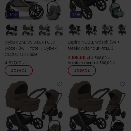
24h!
24h!
Cybex BALIOS S LUX FOLD
Espiro NOBLE wózek 3w1 +
wózek 3w1 + fotelik Cybex
fotelik Avionaut PIXEL 3
CLOUD G3 i-Size
4 105,00 zł
4 568,00 zł
4 527,00 zł
najniższa cena
4 568,00 zł
ZOBACZ
ZOBACZ