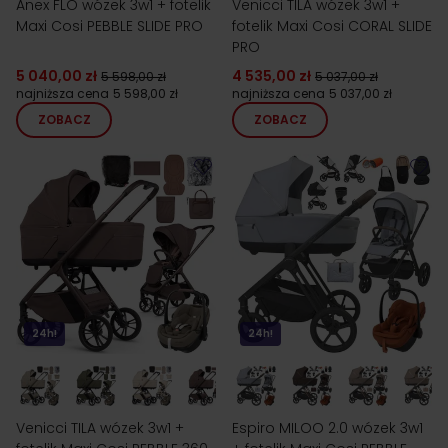
Anex FLO wózek 3w1 + fotelik
Venicci TILA wózek 3w1 +
Maxi Cosi PEBBLE SLIDE PRO
fotelik Maxi Cosi CORAL SLIDE
PRO
5 040,00 zł
4 535,00 zł
5 598,00 zł
5 037,00 zł
najniższa cena
5 598,00 zł
najniższa cena
5 037,00 zł
ZOBACZ
ZOBACZ
24h!
24h!
Venicci TILA wózek 3w1 +
Espiro MILOO 2.0 wózek 3w1