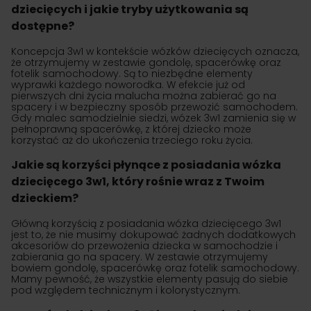
dziecięcych i jakie tryby użytkowania są
dostępne?
Koncepcja 3w1 w kontekście wózków dziecięcych oznacza,
że otrzymujemy w zestawie gondolę, spacerówkę oraz
fotelik samochodowy. Są to niezbędne elementy
wyprawki każdego noworodka. W efekcie już od
pierwszych dni życia malucha można zabierać go na
spacery i w bezpieczny sposób przewozić samochodem.
Gdy malec samodzielnie siedzi, wózek 3w1 zamienia się w
pełnoprawną spacerówkę, z której dziecko może
korzystać aż do ukończenia trzeciego roku życia.
Jakie są korzyści płynące z posiadania wózka
dziecięcego 3w1, który rośnie wraz z Twoim
dzieckiem?
Główną korzyścią z posiadania wózka dziecięcego 3w1
jest to, że nie musimy dokupować żadnych dodatkowych
akcesoriów do przewożenia dziecka w samochodzie i
zabierania go na spacery. W zestawie otrzymujemy
bowiem gondolę, spacerówkę oraz fotelik samochodowy.
Mamy pewność, że wszystkie elementy pasują do siebie
pod względem technicznym i kolorystycznym.