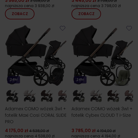
3 565,00 zł
3 445,00 zł
3 938,00 zł
3 798,00 zł
najniższa cena
3 938,00 zł
najniższa cena
3 798,00 zł
ZOBACZ
ZOBACZ
24h!
24h!
Adamex COMO wózek 3w1 +
Adamex COMO wózek 3w1 +
fotelik Maxi Cosi CORAL SLIDE
fotelik Cybex CLOUD T i-Size
PRO
4 175,00 zł
3 785,00 zł
4 538,00 zł
4 194,00 zł
najniższa cena
4 538,00 zł
najniższa cena
4 194,00 zł