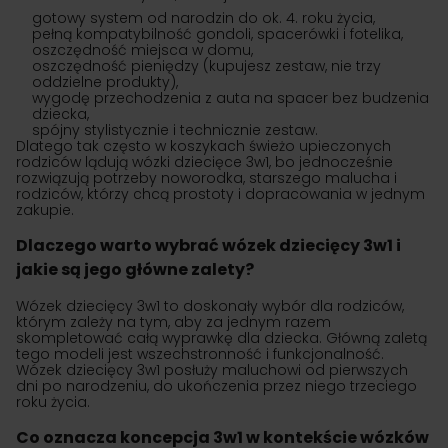
gotowy system od narodzin do ok. 4. roku życia,
pełną kompatybilność gondoli, spacerówki i fotelika,
oszczędność miejsca w domu,
oszczędność pieniędzy (kupujesz zestaw, nie trzy
oddzielne produkty),
wygodę przechodzenia z auta na spacer bez budzenia
dziecka,
spójny stylistycznie i technicznie zestaw.
Dlatego tak często w koszykach świeżo upieczonych
rodziców lądują wózki dziecięce 3w1, bo jednocześnie
rozwiązują potrzeby noworodka, starszego malucha i
rodziców, którzy chcą prostoty i dopracowania w jednym
zakupie.
Dlaczego warto wybrać wózek dziecięcy 3w1 i
jakie są jego główne zalety?
Wózek dziecięcy 3w1 to doskonały wybór dla rodziców,
którym zależy na tym, aby za jednym razem
skompletować całą wyprawkę dla dziecka. Główną zaletą
tego modeli jest wszechstronność i funkcjonalność.
Wózek dziecięcy 3w1 posłuży maluchowi od pierwszych
dni po narodzeniu, do ukończenia przez niego trzeciego
roku życia.
Co oznacza koncepcja 3w1 w kontekście wózków