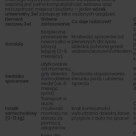
wspólną jest pełna kompatybilność zestawu oraz
oszczędność miejsca i budżetu — jeden
wózek
uniwersalny 3w1
zastępuje kilka osobnych urządzeń.
Element
Główne
C
Co daje rodzicowi?
zestawu 3w1
zastosowanie
d
S
Bezpieczne
p
przewożenie
Możliwość spacerów od
l
noworodka w
pierwszych dni życia
Gondola
p
pozycji
dziecka, ochrona przed
r
leżącej (0–6
wiatrem/słońcem/chłodem.
k
miesięcy).
k
Użytkowanie
od momentu,
gdy dziecko
Swoboda dopasowania
o
Siedzisko
samodzielnie
kierunku jazdy i ułożenia
o
spacerowe
siedzi (ok. 6.
oparcia.
p
miesiąc
d
życia).
Transport w
aucie,
O
Fotelik
możliwość
Brak konieczności
c
samochodowy
montażu na
wybudzania dziecka, łatwe
(0–13 kg)
stelażu za
przejście z auta na spacer.
s
pomocą
u
adapterów.
P
Baza dla