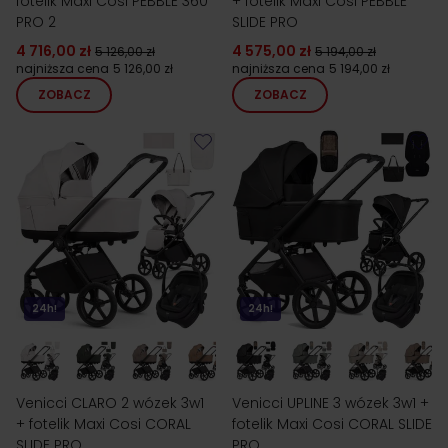
fotelik Maxi Cosi PEBBLE 360
+ fotelik Maxi Cosi PEBBLE
PRO 2
SLIDE PRO
4 716,00 zł
4 575,00 zł
5 126,00 zł
5 194,00 zł
najniższa cena
5 126,00 zł
najniższa cena
5 194,00 zł
ZOBACZ
ZOBACZ
24h!
24h!
Venicci CLARO 2 wózek 3w1
Venicci UPLINE 3 wózek 3w1 +
+ fotelik Maxi Cosi CORAL
fotelik Maxi Cosi CORAL SLIDE
SLIDE PRO
PRO