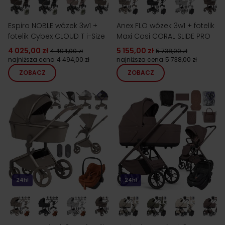
Espiro NOBLE wózek 3w1 +
Anex FLO wózek 3w1 + fotelik
fotelik Cybex CLOUD T i-Size
Maxi Cosi CORAL SLIDE PRO
4 025,00 zł
5 155,00 zł
4 494,00 zł
5 738,00 zł
najniższa cena
4 494,00 zł
najniższa cena
5 738,00 zł
ZOBACZ
ZOBACZ
24h!
24h!