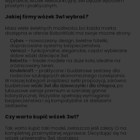
wyprawce, wózek wielofunkcyjny 3w1 będzie wyborem
prostym i praktycznym.
Jakiej firmy wózek 3w1 wybrać?
Masz wiele świetnych możliwości, bo każda marka
dostępna w ofercie BoboWózki ma swoje mocne strony:
Cybex
– nowoczesny design, świetne foteliki,
dopracowane systemy bezpieczeństwa.
Venicci
– funkcjonalne, eleganckie, często wybierane
dobre wózki dziecięce 3w1.
Bebetto
– trwałe modele na duże koła, idealne na
zróżnicowany teren.
Kinderkraft
– praktyczne i budżetowe zestawy dla
rodziców szukających ekonomicznego rozwiązania.
W naszej kategorii znajdziesz setki propozycji, zarówno
budżetowe
wózki 3w1 dla dziewczynki i dla chłopca
, po
luksusowe wersje premium w szerokiej gamie
kolorystycznej. Wszystkie spełniają wymagania
bezpieczeństwa i są kompatybilne ze stelażami
zestawów.
Czy warto kupić wózek 3w1?
Tak, warto kupić taki model, zwłaszcza jeśli zależy Ci na
kompletnej, przemyślanej wyprawce. Decydując się na
wózek uniwersalny 3w1, dostajesz: