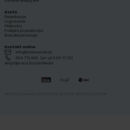
Lokalne sklepy BW
Konto
Rejestracja
Logowanie
Płatności
Polityka prywatności
BoboRezerwacje
Kontakt online
info@bobowozki.pl
504 773 060
(pn-pt 9.00-17.00)
Współpraca Social Media
Wszelkie prawa zastrzeżone © 2004-2026 BoboWózki