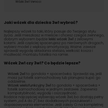
Wózki 3w1 Venicci
Jaki wózek dla dziecka 3w1 wybrać?
Najlepszy wózek to taki, który pasuje do Twojego stylu
życia. Jeśli mieszkasz w mieście i chcesz czegoś zwinnego,
dobrym wyborem będzie
lekki wózek 3w1
z żelowymi
kołami. Jeśli częściej spacerujesz po nierównych drogach,
wybierz model z większą amortyzacją. Ważne: zawsze
sprawdź wygodę składania stelaża, wielkość kosza i
możliwość montażu fotelika na ramie.
Wózek 2w1 czy 3w1? Co będzie lepsze?
Wózek 2w1
to gondola + spacerówka. Sprawdzi się, jeśli
masz już fotelik samochodowy lub planujesz kupić go
oddzielnie.
Wózek wielofunkcyjny 3w1
to gondola + spacerówka +
fotelik samochodowy w jednym zestawie. Zapewnia
kompatybilność, wygodę i oszczędność.
Rodzice najczęściej wybierają wózek 3w1, bo dostają pełny
system „od A do Z”, bez dodatkowych poszukiwań i
dopasowywania elementów. Jeśli zależy Ci na kompletnej