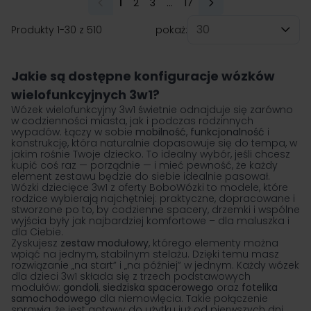
1
2
3
...
17
Aktualnie czytasz stronę
Strona
Strona
Strona
Produkty
1
-
30
z
510
pokaż:
na stronę
Jakie są dostępne konfiguracje wózków
wielofunkcyjnych 3w1?
Wózek wielofunkcyjny 3w1 świetnie odnajduje się zarówno
w codzienności miasta, jak i podczas rodzinnych
wypadów. Łączy w sobie
mobilność
,
funkcjonalność
i
konstrukcję, która naturalnie dopasowuje się do tempa, w
jakim rośnie Twoje dziecko. To idealny wybór, jeśli chcesz
kupić coś raz — porządnie — i mieć pewność, że każdy
element zestawu będzie do siebie idealnie pasował.
Wózki dziecięce 3w1 z oferty BoboWózki to modele, które
rodzice wybierają najchętniej: praktyczne, dopracowane i
stworzone po to, by codzienne spacery, drzemki i wspólne
wyjścia były jak najbardziej komfortowe – dla maluszka i
dla Ciebie.
Zyskujesz
zestaw modułowy
, którego elementy można
wpiąć na jednym, stabilnym stelażu. Dzięki temu masz
rozwiązanie „na start” i „na później” w jednym. Każdy wózek
dla dzieci 3w1 składa się z trzech podstawowych
modułów:
gondoli
,
siedziska spacerowego
oraz
fotelika
samochodowego
dla niemowlęcia. Takie połączenie
sprawia, że jest gotowy do użytku już od pierwszych dni