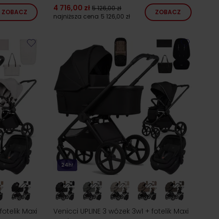
4 716,00 zł
5 126,00 zł
ZOBACZ
ZOBACZ
najniższa cena
5 126,00 zł
24h!
otelik Maxi
Venicci UPLINE 3 wózek 3w1 + fotelik Maxi