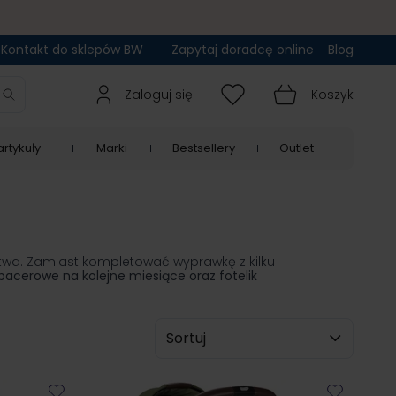
Kontakt do sklepów BW
Zapytaj doradcę online
Blog
Zaloguj się
Koszyk
rtykuły
Marki
Bestsellery
Outlet
stwa. Zamiast kompletować wyprawkę z kilku
pacerowe na kolejne miesiące oraz fotelik
Sortuj wg