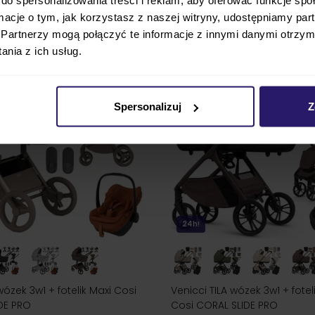
ZOBACZ
cena
4 428,00 zł
najniższa cena
4 494,00 zł
ormacje o tym, jak korzystasz z naszej witryny, udostępniamy p
Partnerzy mogą połączyć te informacje z innymi danymi otrzym
nia z ich usług.
Spersonalizuj
Z
24h!
ózek 3w1 + fotelik Maxi Cosi
Venicci TILA wózek 3w1 + fotel
IDE PRO
Cosi CORAL SLIDE PRO