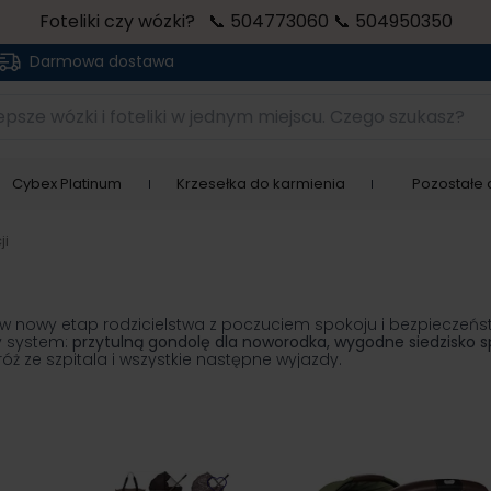
Foteliki czy wózki? 📞 504773060 📞 504950350
Darmowa dostawa
sze wózki i foteliki w jednym miejscu. Czego szukasz?
Cybex Platinum
Krzesełka do karmienia
Pozostałe a
ji
ść w nowy etap rodzicielstwa z poczuciem spokoju i bezpieczeń
y system:
przytulną gondolę dla noworodka, wygodne siedzisko s
ż ze szpitala i wszystkie następne wyjazdy.