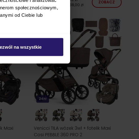
ZOBACZ
ZOBACZ
najniższa cena
5 738,00 zł
artnerom społecznościowym,
anymi od Ciebie lub
ezwól na wszystkie
24h!
ik Maxi
Venicci TILA wózek 3w1 + fotelik Maxi
Cosi PEBBLE 360 PRO 2