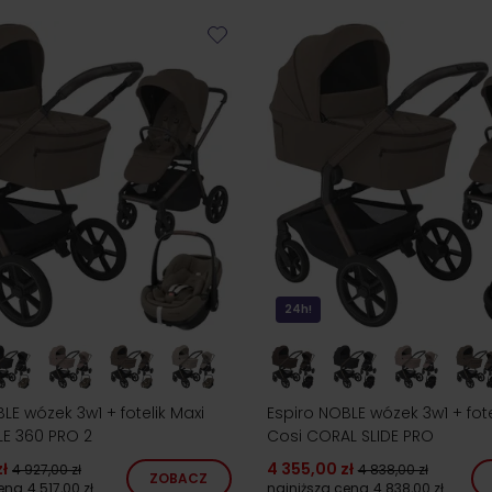
24h!
LE wózek 3w1 + fotelik Maxi
Espiro NOBLE wózek 3w1 + fote
LE 360 PRO 2
Cosi CORAL SLIDE PRO
ł
4 355,00 zł
4 927,00 zł
4 838,00 zł
ZOBACZ
cena
4 517,00 zł
najniższa cena
4 838,00 zł