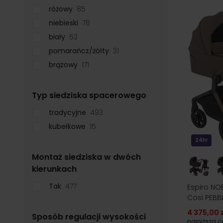
różowy
85
niebieski
78
biały
52
pomarańcz/żółty
31
brązowy
171
filter
Typ siedziska spacerowego
tradycyjne
493
kubełkowe
15
24h!
Montaż siedziska w dwóch
filter
kierunkach
Tak
477
Espiro NOB
Cosi PEBB
4 375,00 z
Sposób regulacji wysokości
najniższa 