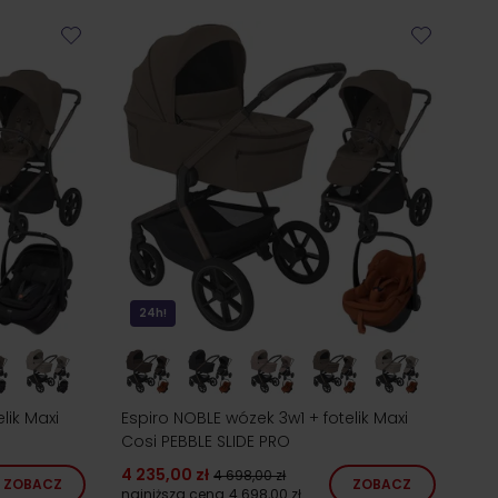
24h!
lik Maxi
Espiro NOBLE wózek 3w1 + fotelik Maxi
Cosi PEBBLE SLIDE PRO
4 235,00 zł
4 698,00 zł
ZOBACZ
ZOBACZ
najniższa cena
4 698,00 zł