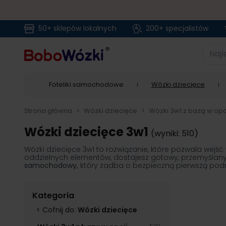
50+ sklepów lokalnych
200+ specjalistów
Przejdź do treści
Najlep
Foteliki samochodowe
Wózki dziecięce
Strona główna
>
Wózki dziecięce
>
Wózki 3w1 z bazą w opc
Wózki dziecięce 3w1
(wyniki: 510)
Wózki dziecięce 3w1 to rozwiązanie, które pozwala wej
oddzielnych elementów, dostajesz gotowy, przemyślan
samochodowy,
który zadba o bezpieczną pierwszą podró
Kategoria
< Cofnij do:
Wózki dziecięce