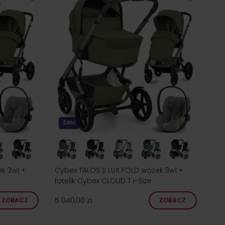
24h!
k 3w1 +
Cybex TALOS S LUX FOLD wózek 3w1 +
e
fotelik Cybex CLOUD T i-Size
5 040,00 zł
ZOBACZ
ZOBACZ