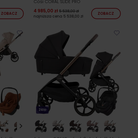
Cosi CORAL SLIDE PRO
4 985,00 zł
5 538,00 zł
ZOBACZ
ZOBACZ
najniższa cena
5 538,00 zł
24h!