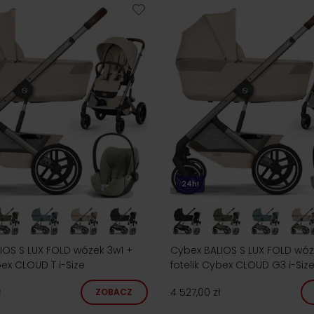
24h!
IOS S LUX FOLD wózek 3w1 +
Cybex BALIOS S LUX FOLD wóz
bex CLOUD T i-Size
fotelik Cybex CLOUD G3 i-Siz
ł
4 527,00 zł
ZOBACZ