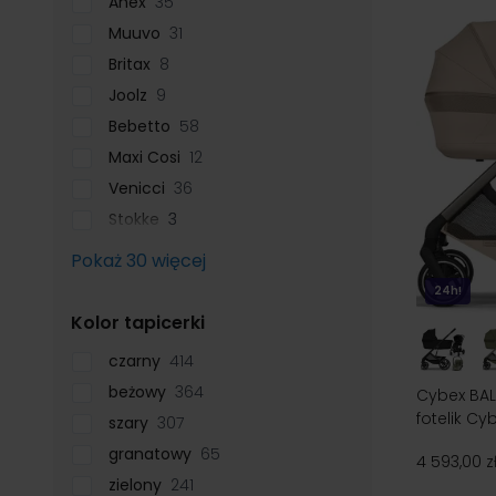
Anex
35
Muuvo
31
Britax
8
Joolz
9
Bebetto
58
Maxi Cosi
12
Venicci
36
Stokke
3
Pokaż 30 więcej
24h!
filter
Kolor tapicerki
czarny
414
beżowy
364
Cybex BAL
fotelik Cy
szary
307
granatowy
65
4 593,00 z
zielony
241