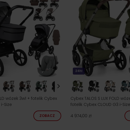
24h!
D wózek 3w1 + fotelik Cybex
Cybex TALOS S LUX FOLD wóze
i-Size
fotelik Cybex CLOUD G3 i-Siz
4 974,00 zł
ZOBACZ