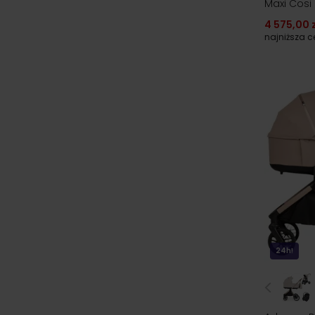
Maxi Cosi 
4 575,00 z
najniższa 
24h!