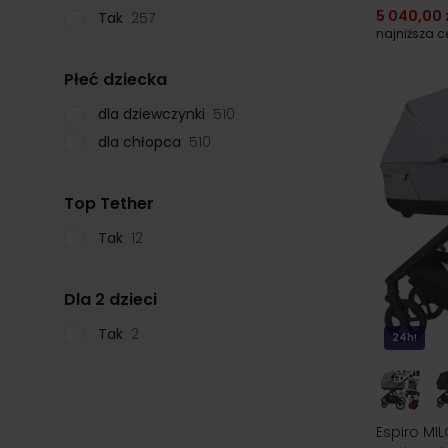
5 040,00 
Tak
257
najniższa 
filter
Płeć dziecka
dla dziewczynki
510
dla chłopca
510
filter
Top Tether
Tak
12
filter
Dla 2 dzieci
Tak
2
24h!
Espiro MIL