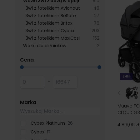
products available
Wózki 3w1 z bazą w opcji
510
products available
3w1 z fotelikiem Avionaut
48
products available
3w1 z fotelikiem BeSafe
27
products available
3w1 z fotelikiem Britax
76
products available
3w1 z fotelikiem Cybex
203
products available
3w1 z fotelikiem MaxiCosi
152
products available
Wózki dla bliźniaków
2
filter
Cena
Przejdź do listy produktów
24h!
Minimum value
Maksymalna wartość
-
filter
Marka
Muuvo FOL
CLOUD G3 
Cybex Platinum
26
4 819,00 zł
Cybex
17