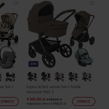
24h!
ek 3w1 +
Espiro NOBLE wózek 3w1 + fotelik
e
Avionaut PIXEL 3
4 105,00 zł
4 568,00 zł
ZOBACZ
ZOBACZ
najniższa cena
4 568,00 zł