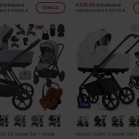
zł
4 535,00 zł
5 598,00 zł
5 037,00 zł
ZOBACZ
cena
5 598,00 zł
najniższa cena
5 037,00 zł
24h!
OO 2.0 wózek 3w1 + fotelik
Venicci CLARO 2 wózek 3w1 + f