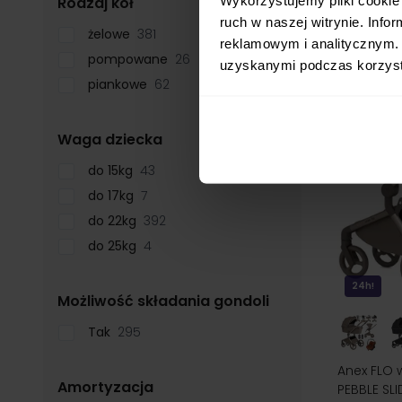
filter
Rodzaj kół
najniższa 
ruch w naszej witrynie. Inf
żelowe
381
reklamowym i analitycznym. 
pompowane
26
uzyskanymi podczas korzysta
piankowe
62
filter
Waga dziecka
do 15kg
43
do 17kg
7
do 22kg
392
do 25kg
4
24h!
filter
Możliwość składania gondoli
Tak
295
Anex FLO w
filter
Amortyzacja
PEBBLE SL