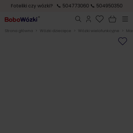
Foteliki czy wózki? 📞 504773060 📞 504950350
Przejdź do treści
Szukaj
Strona główna
>
Wózki dziecięce
>
Wózki wielofunkcyjne
>
Max