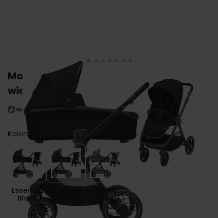
Maxi Cosi OXFORD wózek
wielofunkcyjny 2w1
Kolor:
Essential Black
Essential Graphite
Select Grey
Essential
Essential
Select
Black
Graphite
Grey