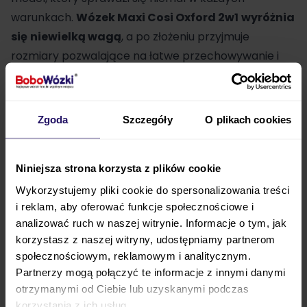
warunkach.
Wózek Maxi Cosi Oxford 2w1
wyróżnia
się
niewielką wagą
, a po złożeniu przyjmuje
rozmiary pozwalające na łatwe przechowywanie i
przewożenie wózka. Dodatkowo u dołu
stelaża znajduje się duży
kosz zakupowy, dzięki
któremu zakupy podczas spacerów z
Zgoda
Szczegóły
O plikach cookies
maluszkiem nie będą żadnym kłopotem, a
jedynie przyjemnością
. Wózek Maxi Cosi Oxford
Niniejsza strona korzysta z plików cookie
2w1 doskonale sprawdza się podczas spacerów w
ciepłe i słoneczne dni w ciągu roku dzięki
Wykorzystujemy pliki cookie do spersonalizowania treści
i reklam, aby oferować funkcje społecznościowe i
obecności filtra UPF50+ w materiale budek, a także
analizować ruch w naszej witrynie. Informacje o tym, jak
specjalnym siateczkom wentylacyjnym, które
korzystasz z naszej witryny, udostępniamy partnerom
gwarantują odpowiednią cyrkulację powietrza.
społecznościowym, reklamowym i analitycznym.
Partnerzy mogą połączyć te informacje z innymi danymi
otrzymanymi od Ciebie lub uzyskanymi podczas
Funkcjonalny wózek głęboko-spacerowy
korzystania z ich usług.