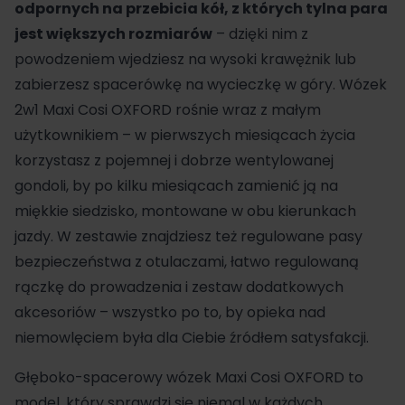
odpornych na przebicia kół, z których tylna para
jest większych rozmiarów
– dzięki nim z
powodzeniem wjedziesz na wysoki krawężnik lub
zabierzesz spacerówkę na wycieczkę w góry.
Wózek
2w1 Maxi Cosi OXFORD
rośnie wraz z małym
użytkownikiem – w pierwszych miesiącach życia
korzystasz z pojemnej i dobrze wentylowanej
gondoli, by po kilku miesiącach zamienić ją na
miękkie siedzisko, montowane w obu kierunkach
jazdy. W zestawie znajdziesz też regulowane pasy
bezpieczeństwa z otulaczami, łatwo regulowaną
rączkę do prowadzenia i zestaw dodatkowych
akcesoriów – wszystko po to, by opieka nad
niemowlęciem była dla Ciebie źródłem satysfakcji.
Głęboko-spacerowy wózek
Maxi Cosi
OXFORD to
model, który sprawdzi się niemal w każdych