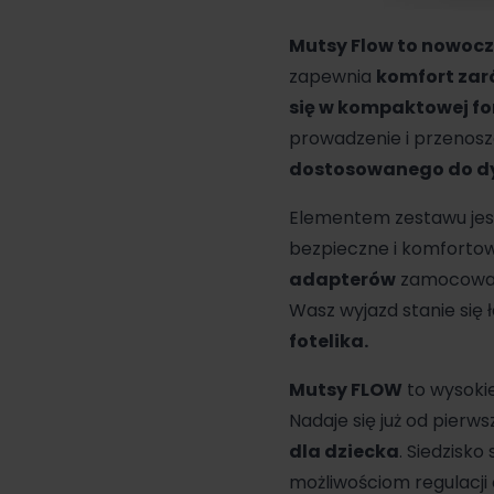
Mutsy
Flow to nowocz
zapewnia
komfort zar
się w kompaktowej fo
prowadzenie i przenosze
dostosowanego do dy
Elementem zestawu je
bezpieczne i komforto
adapterów
zamocować 
Wasz wyjazd stanie się 
fotelika.
Mutsy FLOW
to wysokie
Nadaje się już od pierws
dla dziecka
. Siedzisk
możliwościom regulacji