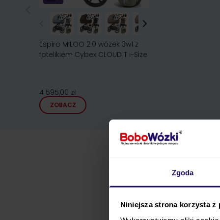
Espiro MILOO 2.0 wózek 3w1 z
fotelikiem Cybex CLOUD T i-Size
4 595,00 zł
ZOBACZ
Opis
W
Zgoda
Opis wóz
Niniejsza strona korzysta z
Wykorzystujemy pliki cookie 