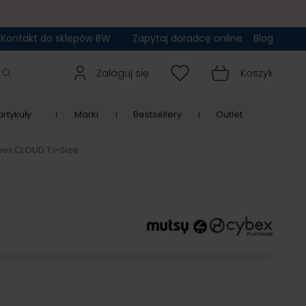
Kontakt do sklepów BW
Zapytaj doradcę online
Blog
Zaloguj się
Koszyk
rtykuły
Marki
Bestsellery
Outlet
bex CLOUD T i-Size