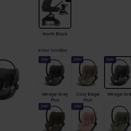
North Black
Kolor fotelika
24h!
24h!
24h!
Mirage Grey
Cozy Beige
Mirage Gr
Plus
Plus
24h!
24h!