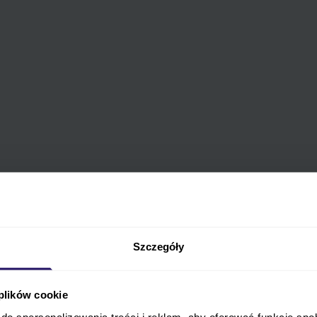
yposażenie
Parametry techniczne
FAQ
Opinie
Szczegóły
ka 3w1 Mutsy Flow z fotelikiem Cybex Cloud
 plików cookie
do spersonalizowania treści i reklam, aby oferować funkcje sp