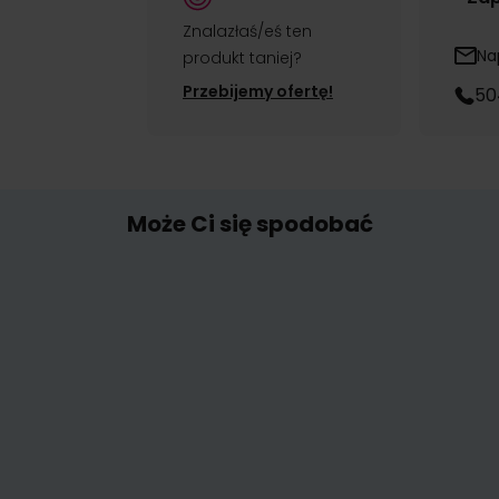
Znalazłaś/eś ten
Na
produkt taniej?
Przebijemy ofertę!
50
Może Ci się spodobać