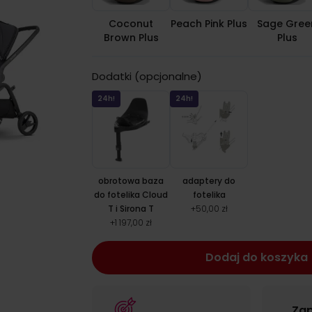
Coconut
Peach Pink Plus
Sage Gree
Brown Plus
Plus
Dodatki (opcjonalne)
24h!
24h!
obrotowa baza
adaptery do
do fotelika Cloud
fotelika
T i Sirona T
+
50,00 zł
+
1 197,00 zł
Dodaj do koszyka
Zap