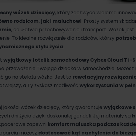
esny wózek dziecięcy
, który zachwyca wieloma innowac
ówno rodzicom, jak i maluchowi
. Prosty system składa
rmie
, co ułatwia przechowywanie i transport. Wózek jest
nie. To idealne rozwiązanie dla rodziców, którzy
potrzeb
namicznego stylu życia
.
st
wyjątkowy fotelik samochodowy
Cybex
Cloud T i-S
we przewożenie Twojego dziecka w samochodzie. Możesz
go na stelażu wózka. Jest to
rewelacyjny rozwiązani
łatwiejszy, a Ty zyskasz możliwość
wykorzystania w pełni
j jakości wózek dziecięcy, który gwarantuje
wyjątkowe s
zych dni życia dzięki doskonałej gondoli. Jej materiały są
b
o spacerowe zapewni
komfort maluszka podczas każde
 oparcia możesz
dostosować kąt nachylenia do bieżąc