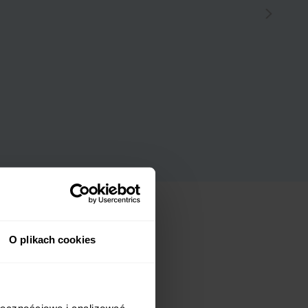
Marka
O plikach cookies
 T i-Size
ołecznościowe i analizować