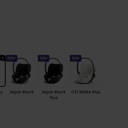
24h!
24h!
24h!
ey
Sepia Black
Sepia Black
Off White Plus
Plus