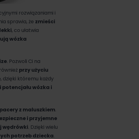
yjnymi rozwiązaniami i
nia sprawia, że
zmieści
lekki
, co ułatwia
ują wózka
ize
. Pozwoli Ci na
 również
przy użyciu
e
, dzięki któremu każdy
 potencjału wózka i
pacery z maluszkiem
.
ezpieczne i przyjemne
j wędrówki
. Dzięki wielu
ych potrzeb dziecka
.