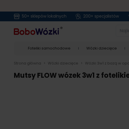
50+ sklepów lokalnych
200+ specjalistów
Przejdź do treści
Najlep
Foteliki samochodowe
Wózki dziecięce
Strona główna
>
Wózki dziecięce
>
Wózki 3w1 z bazą w opc
Mutsy FLOW wózek 3w1 z foteliki