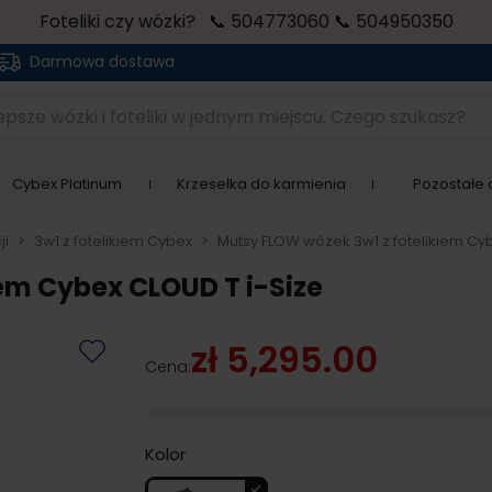
Foteliki czy wózki? 📞 504773060 📞 504950350
Darmowa dostawa
sze wózki i foteliki w jednym miejscu. Czego szukasz?
Cybex Platinum
Krzesełka do karmienia
Pozostałe a
ji
>
3w1 z fotelikiem Cybex
>
Mutsy FLOW wózek 3w1 z fotelikiem Cy
em Cybex CLOUD T i-Size
zł 5,295.00
Cena:
Kolor