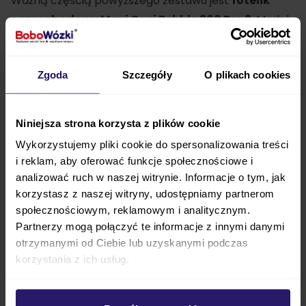
Ważną częścią powyższego zestawu jest
fotelik
samochodowy
Maxi Cosi
Pebble 360 Pro 2
. Model
ten jest przeznaczony dla dzieci od pierwszych dni
życia
do osiągnięcia 87 cm wzrostu.
Fotelik
Zgoda
Szczegóły
O plikach cookies
wyróżnia się obecnością wkładki niemowlęcej, która
zadba o bezpieczeństwo i komfort dziecka
podczas podróży. Fotelik możesz wpiąć na
Niniejsza strona korzysta z plików cookie
samochodowy pas bezpieczeństwa. Możesz również
Wykorzystujemy pliki cookie do spersonalizowania treści
skorzystać z dodatkowej bazy isofix
. Po montażu
i reklam, aby oferować funkcje społecznościowe i
fotelika na dodatkowej bazie
zyskujesz możliwość
analizować ruch w naszej witrynie. Informacje o tym, jak
obrócenia fotelika
w kierunku drzwi samochodu,
korzystasz z naszej witryny, udostępniamy partnerom
jak również
wysunięcia go w swoim kierunku
.
społecznościowym, reklamowym i analitycznym.
Partnerzy mogą połączyć te informacje z innymi danymi
Zapewni Ci to maksymalny komfort i pozwoli
otrzymanymi od Ciebie lub uzyskanymi podczas
zadbać o bezpieczeństwo Twojego kręgosłupa.
korzystania z ich usług.
Popatrz na
dostępne wersje kolorystyczne wózka
i wybierz najlepszą dla swojej pociechy: