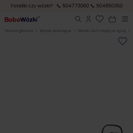
Foteliki czy wózki? 📞 504773060 📞 504950350
Przejdź do treści
Szukaj
Strona główna
>
Wózki dziecięce
>
Wózki 3w1 z bazą w opcji
>