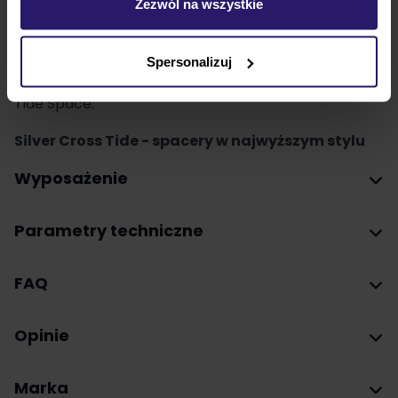
Zezwól na wszystkie
Tide Sage (Silver Chassis),
Tide Sage (Black Chassis),
Spersonalizuj
Tide Stone,
Tide Space.
Silver Cross Tide - spacery w najwyższym stylu
Wyposażenie
Parametry techniczne
FAQ
Opinie
Marka