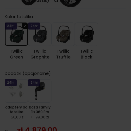
Chassis)
Chassis)
Kolor fotelika
24h!
24h!
Twillic
Twillic
Twillic
Twillic
Green
Graphite
Truffle
Black
Dodatki (opcjonalne)
24h!
24h!
adaptery do
baza Family
fotelika
Fix 360 Pro
+
50,00 zł
+
1 199,00 zł
zł 4,879.00