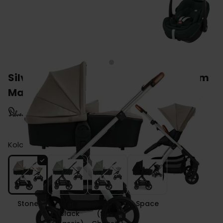
Silver Cross TIDE wózek 3w1 z fotelikiem
Maxi Cosi PEBBLE 360 PRO 2
Kolor
Stone
Sage
Sage
Space
(Black
(Silver