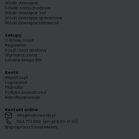
Wózki dziecięce
Foteliki samochodowe
Wózki dziecięce 3w1
Wózki dziecięce spacerowe
Wózki dziecięce bliźniacze
Zakupy
O firmie, misja
Regulamin
Koszt i czas dostawy
Wymiana, zwrot
Lokalne sklepy BW
Konto
Rejestracja
Logowanie
Płatności
Polityka prywatności
BoboRezerwacje
Kontakt online
info@bobowozki.pl
504 773 060
(pn-pt 9.00-17.00)
Współpraca Social Media