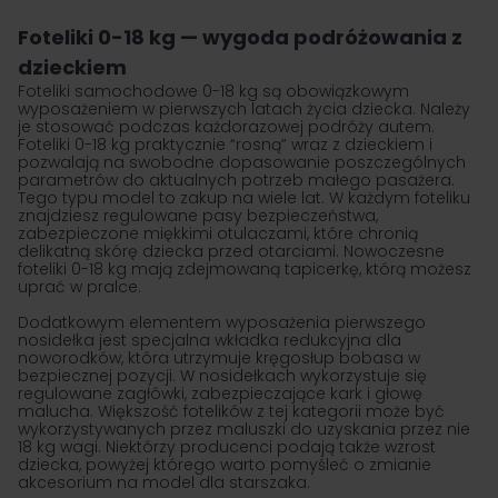
Foteliki 0-18 kg — wygoda podróżowania z
dzieckiem
Foteliki samochodowe 0-18 kg są obowiązkowym
wyposażeniem w pierwszych latach życia dziecka. Należy
je stosować podczas każdorazowej podróży autem.
Foteliki 0-18 kg praktycznie “rosną” wraz z dzieckiem i
pozwalają na swobodne dopasowanie poszczególnych
parametrów do aktualnych potrzeb małego pasażera.
Tego typu model to zakup na wiele lat. W każdym foteliku
znajdziesz regulowane pasy bezpieczeństwa,
zabezpieczone miękkimi otulaczami, które chronią
delikatną skórę dziecka przed otarciami. Nowoczesne
foteliki 0-18 kg mają zdejmowaną tapicerkę, którą możesz
uprać w pralce.
Dodatkowym elementem wyposażenia pierwszego
nosidełka jest specjalna wkładka redukcyjna dla
noworodków, która utrzymuje kręgosłup bobasa w
bezpiecznej pozycji. W nosidełkach wykorzystuje się
regulowane zagłówki, zabezpieczające kark i głowę
malucha. Większość fotelików z tej kategorii może być
wykorzystywanych przez maluszki do uzyskania przez nie
18 kg wagi. Niektórzy producenci podają także wzrost
dziecka, powyżej którego warto pomyśleć o zmianie
akcesorium na model dla starszaka.