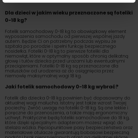
Dla dzieci w jakim wieku przeznaczone są foteliki
0-18 kg?
Fotelik samochodowy 0-18 kg to obowiązkowy element
wyposażenia samochodu od pierwszej wspólnej jazdy
autem. Będzie Ci on potrzebny podczas wypisu ze
szpitala po porodzie i spełni funkcję bezpiecznego
nosidełka. Foteliki 0-18 kg to pierwsze foteliki dla
niemowląt, które w optymalny sposób chronią delikatną
głowę i tułów dziecka przed urazami lub ewentualnymi
przeciążeniami. Foteliki 0-18 kg są przeznaczone dla
maluszków od urodzenia aż do osiągnięcia przez
niemowlę maksymalnej wagi 18 kg.
Jaki fotelik samochodowy 0-18 kg wybrać?
Fotelik dla dziecka 0-18 kg powinien być dopasowany do
aktualnej wagi malucha. Istotny jest także wzrost Twojej
pociechy. Zwróć uwagę na foteliki 0-18 kg. Są one lekkie i
poręczne do przenoszenia, a także mają ergonomiczny
uchwyt. Praktyczne będą foteliki samochodowe do 18 kg,
które dzięki specjalnym adapterom możesz wpiąć do
stelaża wózka. Pięciopunktowe pasy bezpieczeństwa oraz
materiałowe otulacze gwarantują bobasowi bezpieczną
podróż i brak nieprzyjemnych otarć na delikatnej skórze.