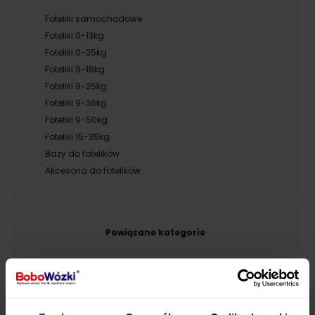
Foteliki samochodowe
Foteliki 0-13kg
Foteliki 0-25kg
Foteliki 9-18kg
Foteliki 9-25kg
Foteliki 9-36kg
Foteliki 9-50kg
Foteliki 15-36kg
Bazy do fotelików
Akcesoria do fotelików
Powiązane kategorie
Foteliki obrotowe
Foteliki RWF tyłem
Foteliki FWF przodem