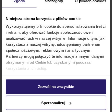
Zgoda
Foteliki i-size
Szczegóły
O plikach cookies
Foteliki isofix
Foteliki na pasy
Niniejsza strona korzysta z plików cookie
Foteliki na pasy i isofix
Foteliki z Test Plus
Wykorzystujemy pliki cookie do spersonalizowania treści
i reklam, aby oferować funkcje społecznościowe i
analizować ruch w naszej witrynie. Informacje o tym, jak
korzystasz z naszej witryny, udostępniamy partnerom
społecznościowym, reklamowym i analitycznym.
Foteliki samochodowe 0-18 kg
Partnerzy mogą połączyć te informacje z innymi danymi
otrzymanymi od Ciebie lub uzyskanymi podczas
Foteliki Avionaut 0-18 kg
korzystania z ich usług.
Foteliki BeSafe 0-18 kg
Foteliki Britax Romer 0-18 kg
Foteliki Cybex 0-18 kg
Zezwól na wszystkie
Foteliki Maxi Cosi 0-18 kg
Foteliki obrotowe 0-18 kg
Foteliki 0-18 kg z isofix
Spersonalizuj