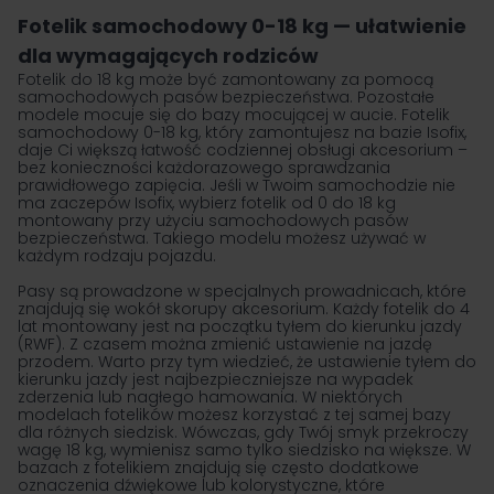
Fotelik samochodowy 0-18 kg — ułatwienie
dla wymagających rodziców
Fotelik do 18 kg może być zamontowany za pomocą
samochodowych pasów bezpieczeństwa. Pozostałe
modele mocuje się do bazy mocującej w aucie.
Fotelik
samochodowy
0-18 kg, który zamontujesz na
bazie Isofix
,
daje Ci większą łatwość codziennej obsługi akcesorium –
bez konieczności każdorazowego sprawdzania
prawidłowego zapięcia. Jeśli w Twoim samochodzie nie
ma zaczepów Isofix, wybierz fotelik od 0 do 18 kg
montowany przy użyciu samochodowych pasów
bezpieczeństwa. Takiego modelu możesz używać w
każdym rodzaju pojazdu.
Pasy są prowadzone w specjalnych prowadnicach, które
znajdują się wokół skorupy akcesorium. Każdy fotelik do 4
lat montowany jest na początku tyłem do kierunku jazdy
(RWF). Z czasem można zmienić ustawienie na jazdę
przodem. Warto przy tym wiedzieć, że ustawienie tyłem do
kierunku jazdy jest najbezpieczniejsze na wypadek
zderzenia lub nagłego hamowania. W niektórych
modelach fotelików możesz korzystać z tej samej bazy
dla różnych siedzisk. Wówczas, gdy Twój smyk przekroczy
wagę 18 kg, wymienisz samo tylko siedzisko na większe. W
bazach z fotelikiem znajdują się często dodatkowe
oznaczenia dźwiękowe lub kolorystyczne, które