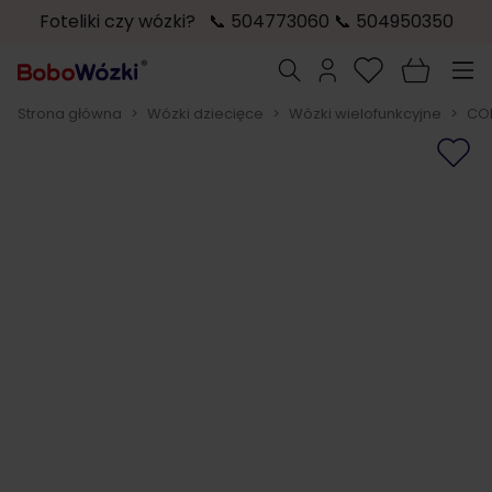
Foteliki czy wózki? 📞 504773060 📞 504950350
Przejdź do treści
Szukaj
Strona główna
>
Wózki dziecięce
>
Wózki wielofunkcyjne
>
COL