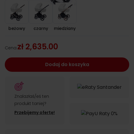
beżowy
czarny
miedziany
beżowy
czarny
miedziany
zł 2,635.00
Cena:
Dodaj do koszyka
Znalazłaś/eś ten
produkt taniej?
Przebijemy ofertę!