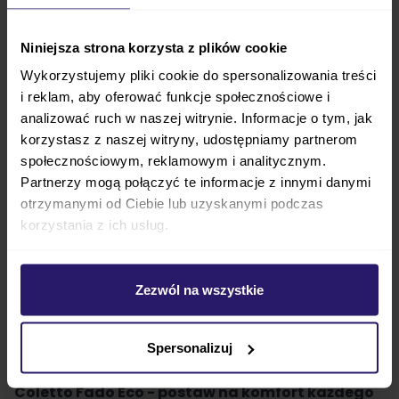
przebicia i
nie musisz pamiętać o uzupełnianiu w
nich powietrza
. Dzięki łatwemu podbijaniu wózka
Niniejsza strona korzysta z plików cookie
żadne krawężniki na drodze nie będą stanowiły
Wykorzystujemy pliki cookie do spersonalizowania treści
wyzwania.
i reklam, aby oferować funkcje społecznościowe i
analizować ruch w naszej witrynie. Informacje o tym, jak
Coletto
Fado Eco
zawdzięcza swój wyjątkowy
korzystasz z naszej witryny, udostępniamy partnerom
design
tapicerce wykonanej ze skóry
społecznościowym, reklamowym i analitycznym.
ekologicznej.
Jest nie tylko bardzo stylowa, ale
Partnerzy mogą połączyć te informacje z innymi danymi
również
łatwa w utrzymaniu czystości
. Skóra
otrzymanymi od Ciebie lub uzyskanymi podczas
korzystania z ich usług.
ekologiczna ma naturalną powłokę hydrofilową,
przez co podczas deszczu czy śniegu
wózek nie
będzie narażony na przemakanie
. Łączna waga
Zezwól na wszystkie
wózka głębokiego i spacerowego jest stosunkowo
niewielka, co znacznie ułatwia przenoszenie i
Spersonalizuj
prowadzenie obu wersji
Coletto Fado Eco.
Coletto Fado Eco - postaw na komfort każdego