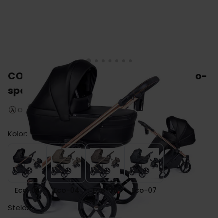
COLETTO FADO ECO wózek 2w1 głęboko-
spacerowy
Kolor:
Eco-02
Eco-04
Eco-06
Eco-07
Eco-02
Eco-04
Eco-06
Eco-07
Stelaż: