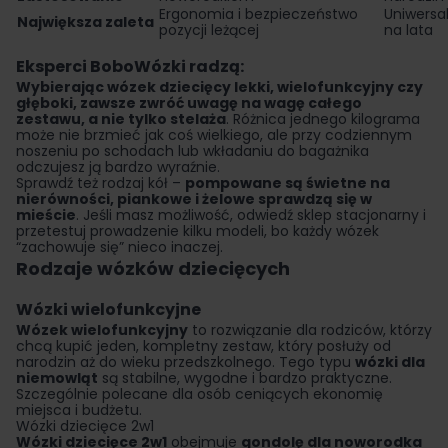
Ergonomia i bezpieczeństwo
Uniwersa
Największa zaleta
pozycji leżącej
na lata
Eksperci BoboWózki radzą:
Wybierając wózek dziecięcy lekki, wielofunkcyjny czy
głęboki, zawsze zwróć uwagę na wagę całego
zestawu, a nie tylko stelaża
. Różnica jednego kilograma
może nie brzmieć jak coś wielkiego, ale przy codziennym
noszeniu po schodach lub wkładaniu do bagażnika
odczujesz ją bardzo wyraźnie.
Sprawdź też rodzaj kół –
pompowane są świetne na
nierówności, piankowe i żelowe sprawdzą się w
mieście
. Jeśli masz możliwość, odwiedź sklep stacjonarny i
przetestuj prowadzenie kilku modeli, bo każdy wózek
“zachowuje się” nieco inaczej.
Rodzaje wózków dziecięcych
Wózki wielofunkcyjne
Wózek wielofunkcyjny
to rozwiązanie dla rodziców, którzy
chcą kupić jeden, kompletny zestaw, który posłuży od
narodzin aż do wieku przedszkolnego. Tego typu
wózki dla
niemowląt
są stabilne, wygodne i bardzo praktyczne.
Szczególnie polecane dla osób ceniących ekonomię
miejsca i budżetu.
Wózki dziecięce 2w1
Wózki dziecięce 2w1
obejmuje
gondolę dla noworodka