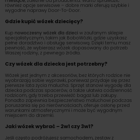
miesiące
, zależnie od producenta. Warto sprawdzić
również opcje serwisowe – dobre marki oferują szybkie i
wygodne naprawy Door-To-Door.
Gdzie kupić wózek dziecięcy?
Kup
nowoczesny wózek dla dzieci
w zaufanym sklepie
specjalistycznym, takim jak BoboWózki, gdzie uzyskasz
pełne doradztwo i obsługę serwisową. Dzięki temu masz
pewność, że wybierasz wózek dopasowany do potrzeb
Waszej rodziny, z pewnego źródła.
Czy wózek dla dziecka jest potrzebny?
Wózek jest jednym z akcesoriów, bez których rodzice nie
wyobrażają sobie wyprawki, ponieważ przydaje się przez
pierwsze lata życia malucha. Sprzęt stanowi wygodę dla
dziecka podczas spacerów, a także ułatwia codzienność
rodzicom, gdy trzeba przewieźć bagaż lub zakupy.
Ponadto zapewnia bezpieczeństwo maluchowi podczas
poruszania się po nierównościach, oferuje osłonę przed
warunkami atmosferycznymi i może być wygodnym
miejscem do drzemki.
Jaki wózek wybrać – 2w1 czy 3w1?
Jeśli często podróżujesz samochodem, zestaw z