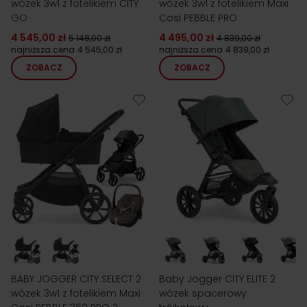
wózek 3w1 z fotelikiem CITY
wózek 3w1 z fotelikiem Maxi
GO
Cosi PEBBLE PRO
4 545,00 zł
4 495,00 zł
5 148,00 zł
4 839,00 zł
najniższa cena
4 545,00 zł
najniższa cena
4 839,00 zł
ZOBACZ
ZOBACZ
BABY JOGGER CITY SELECT 2
Baby Jogger CITY ELITE 2
wózek 3w1 z fotelikiem Maxi
wózek spacerowy