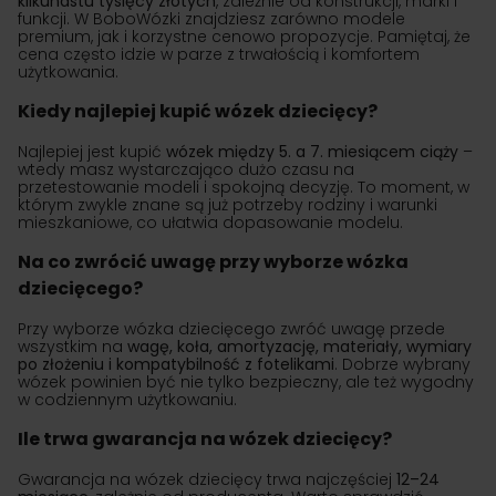
kilkunastu tysięcy złotych
, zależnie od konstrukcji, marki i
funkcji. W BoboWózki znajdziesz zarówno modele
premium, jak i korzystne cenowo propozycje. Pamiętaj, że
cena często idzie w parze z trwałością i komfortem
użytkowania.
Kiedy najlepiej kupić wózek dziecięcy?
Najlepiej jest kupić
wózek między 5. a 7. miesiącem ciąży
–
wtedy masz wystarczająco dużo czasu na
przetestowanie modeli i spokojną decyzję. To moment, w
którym zwykle znane są już potrzeby rodziny i warunki
mieszkaniowe, co ułatwia dopasowanie modelu.
Na co zwrócić uwagę przy wyborze wózka
dziecięcego?
Przy wyborze wózka dziecięcego zwróć uwagę przede
wszystkim na
wagę, koła, amortyzację, materiały, wymiary
po złożeniu i kompatybilność z fotelikami
. Dobrze wybrany
wózek powinien być nie tylko bezpieczny, ale też wygodny
w codziennym użytkowaniu.
Ile trwa gwarancja na wózek dziecięcy?
Gwarancja na wózek dziecięcy trwa najczęściej
12–24