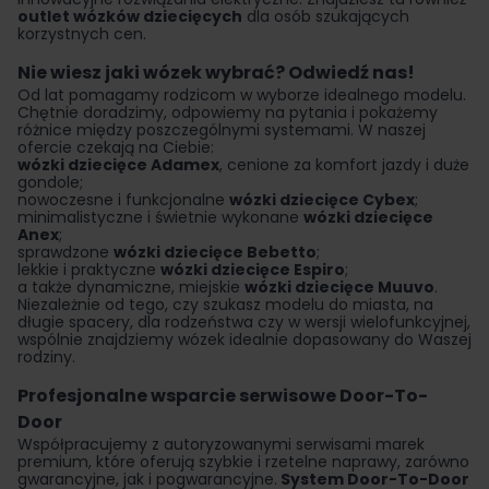
outlet wózków dziecięcych
dla osób szukających
korzystnych cen.
Nie wiesz jaki wózek wybrać? Odwiedź nas!
Od lat pomagamy rodzicom w wyborze idealnego modelu.
Chętnie doradzimy, odpowiemy na pytania i pokażemy
różnice między poszczególnymi systemami. W naszej
ofercie czekają na Ciebie:
wózki dziecięce Adamex
, cenione za komfort jazdy i duże
gondole;
nowoczesne i funkcjonalne
wózki dziecięce Cybex
;
minimalistyczne i świetnie wykonane
wózki dziecięce
Anex
;
sprawdzone
wózki dziecięce Bebetto
;
lekkie i praktyczne
wózki dziecięce Espiro
;
a także dynamiczne, miejskie
wózki dziecięce Muuvo
.
Niezależnie od tego, czy szukasz modelu do miasta, na
długie spacery, dla rodzeństwa czy w wersji wielofunkcyjnej,
wspólnie znajdziemy wózek idealnie dopasowany do Waszej
rodziny.
Profesjonalne wsparcie serwisowe Door-To-
Door
Współpracujemy z autoryzowanymi serwisami marek
premium, które oferują szybkie i rzetelne naprawy, zarówno
gwarancyjne, jak i pogwarancyjne.
System Door-To-Door