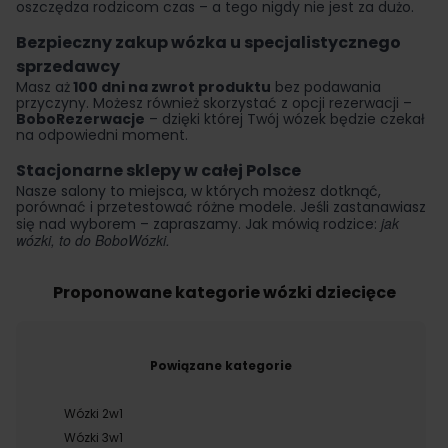
oszczędza rodzicom czas – a tego nigdy nie jest za dużo.
Bezpieczny zakup wózka u specjalistycznego
sprzedawcy
Masz aż
100 dni na zwrot produktu
bez podawania
przyczyny. Możesz również skorzystać z opcji rezerwacji –
BoboRezerwacje
– dzięki której Twój wózek będzie czekał
na odpowiedni moment.
Stacjonarne sklepy w całej Polsce
Nasze
salony
to miejsca, w których możesz dotknąć,
porównać i przetestować różne modele. Jeśli zastanawiasz
jak
się nad wyborem – zapraszamy. Jak mówią rodzice:
wózki, to do BoboWózki.
Proponowane kategorie wózki dziecięce
Powiązane kategorie
Wózki 2w1
Wózki 3w1