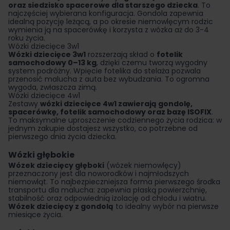
oraz siedzisko spacerowe dla starszego dziecka
. To
najczęściej wybierana konfiguracja. Gondola zapewnia
idealną pozycję leżącą, a po okresie niemowlęcym rodzic
wymienia ją na spacerówkę i korzysta z wózka aż do 3-4
roku życia.
Wózki dziecięce 3w1
Wózki dziecięce 3w1
rozszerzają skład o
fotelik
samochodowy 0–13 kg
, dzięki czemu tworzą wygodny
system podróżny. Wpięcie fotelika do stelaża pozwala
przenosić malucha z auta bez wybudzania. To ogromna
wygoda, zwłaszcza zimą.
Wózki dziecięce 4w1
Zestawy
wózki dziecięce 4w1
zawierają gondolę,
spacerówkę,
fotelik samochodowy
oraz bazę ISOFIX
.
To maksymalne uproszczenie codziennego życia rodzica: w
jednym zakupie dostajesz wszystko, co potrzebne od
pierwszego dnia życia dziecka.
Wózki głębokie
Wózek dziecięcy głęboki
(wózek niemowlęcy)
przeznaczony jest dla noworodków i najmłodszych
niemowląt. To najbezpieczniejsza forma pierwszego środka
transportu dla malucha: zapewnia płaską powierzchnię,
stabilność oraz odpowiednią izolację od chłodu i wiatru.
Wózek dziecięcy z gondolą
to idealny wybór na pierwsze
miesiące życia.