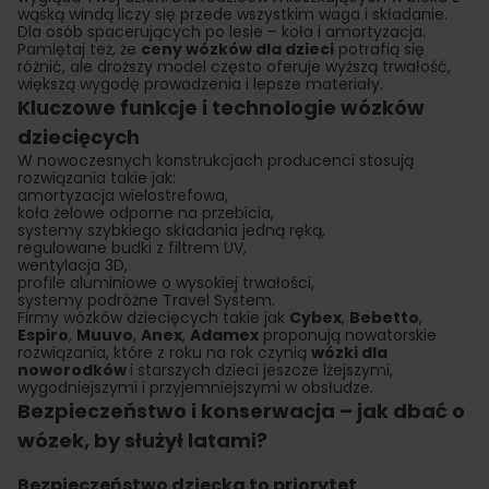
wąską windą liczy się przede wszystkim waga i składanie.
Dla osób spacerujących po lesie – koła i amortyzacja.
Pamiętaj też, że
ceny wózków dla dzieci
potrafią się
różnić, ale droższy model często oferuje wyższą trwałość,
większą wygodę prowadzenia i lepsze materiały.
Kluczowe funkcje i technologie wózków
dziecięcych
W nowoczesnych konstrukcjach producenci stosują
rozwiązania takie jak:
amortyzacja wielostrefowa,
koła żelowe odporne na przebicia,
systemy szybkiego składania jedną ręką,
regulowane budki z filtrem UV,
wentylacja 3D,
profile aluminiowe o wysokiej trwałości,
systemy podróżne Travel System.
Firmy wózków dziecięcych takie jak
Cybex
,
Bebetto
,
Espiro
,
Muuvo
,
Anex
,
Adamex
proponują nowatorskie
rozwiązania, które z roku na rok czynią
wózki dla
noworodków
i starszych dzieci jeszcze lżejszymi,
wygodniejszymi i przyjemniejszymi w obsłudze.
Bezpieczeństwo i konserwacja – jak dbać o
wózek, by służył latami?
Bezpieczeństwo dziecka to priorytet