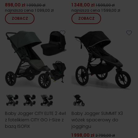
898,00 zł
1 348,00 zł
1 099,00 zł
1 599,00 zł
najniższa cena
1 099,00 zł
najniższa cena
1 599,00 zł
ZOBACZ
ZOBACZ
Baby Jogger CITY ELITE 2 4w1
Baby Jogger SUMMIT X3
z fotelikiem CITY GO i-Size z
wózek spacerowy do
bazą ISOFIX
joggingu
1 998,00 zł
2 799,00 zł