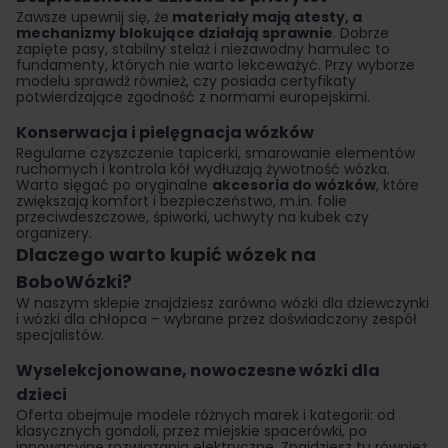
Zawsze upewnij się, że
materiały mają atesty, a
mechanizmy blokujące działają sprawnie
. Dobrze
zapięte pasy, stabilny stelaż i niezawodny hamulec to
fundamenty, których nie warto lekceważyć. Przy wyborze
modelu sprawdź również, czy posiada certyfikaty
potwierdzające zgodność z normami europejskimi.
Konserwacja i pielęgnacja wózków
Regularne czyszczenie tapicerki, smarowanie elementów
ruchomych i kontrola kół wydłużają żywotność wózka.
Warto sięgać po oryginalne
akcesoria do wózków
, które
zwiększają komfort i bezpieczeństwo, m.in. folie
przeciwdeszczowe, śpiworki, uchwyty na kubek czy
organizery.
Dlaczego warto kupić wózek na
BoboWózki?
W naszym sklepie znajdziesz zarówno wózki dla dziewczynki
i wózki dla chłopca – wybrane przez doświadczony zespół
specjalistów.
Wyselekcjonowane, nowoczesne wózki dla
dzieci
Oferta obejmuje modele różnych marek i kategorii: od
klasycznych gondoli, przez miejskie spacerówki, po
innowacyjne rozwiązania elektryczne. Znajdziesz tu również