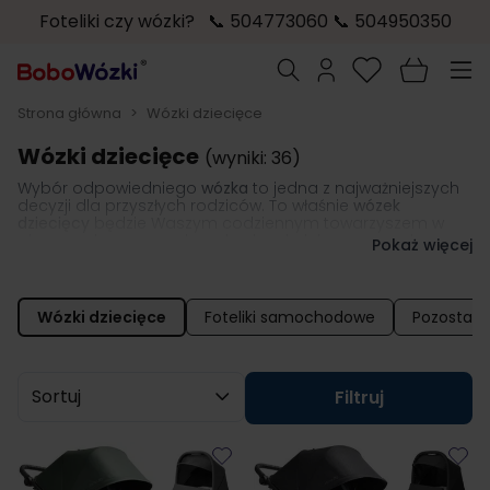
Foteliki czy wózki? 📞 504773060 📞 504950350
Przejdź do treści
Szukaj
Strona główna
>
Wózki dziecięce
Wózki dziecięce
(wyniki: 36)
Wybór odpowiedniego
wózka
to jedna z najważniejszych
decyzji dla przyszłych rodziców. To właśnie
wózek
dziecięcy
będzie Waszym codziennym towarzyszem w
pierwszych spacerach, w drodze do lekarza, na zakupy, a
Pokaż więcej
później, gdy maluch zacznie z ciekawością odkrywać
świat, posłuży Wam w dłuższych wędrówkach. Dlatego tak
ważne jest, by był
lekki, wygodny, bezpieczny i dopasowany
do Waszego stylu życia.
Wózki dziecięce
Foteliki samochodowe
Pozostałe
Sortuj wg
Filtruj