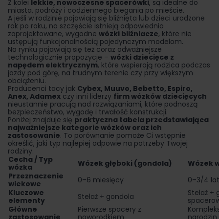
Z kolei
lekkie, nowoczesne spacerówki
, są idealne do
miasta, podróży i codziennego biegania po mieście.
A jeśli w rodzinie pojawiają się bliźnięta lub dzieci urodzone
rok po roku, na szczęście istnieją odpowiednio
zaprojektowane, wygodne
wózki bliźniacze
, które nie
ustępują funkcjonalnością pojedynczym modelom.
Na rynku pojawiają się też coraz odważniejsze
technologicznie propozycje –
wózki dziecięce z
napędem elektrycznym
, które wspierają rodzica podczas
jazdy pod górę, na trudnym terenie czy przy większym
obciążeniu.
Producenci tacy jak
Cybex
,
Muuvo
,
Bebetto
,
Espiro
,
Anex
,
Adamex
czy inni liderzy
firm wózków dziecięcych
nieustannie pracują nad rozwiązaniami, które podnoszą
bezpieczeństwo, wygodę i trwałość konstrukcji.
Poniżej znajduje się
praktyczna tabela przedstawiająca
najważniejsze kategorie wózków oraz ich
zastosowanie
. To porównanie pomoże Ci wstępnie
określić, jaki typ najlepiej odpowie na potrzeby Twojej
rodziny.
Cecha / Typ
Wózek głęboki (gondola)
Wózek w
wózka
Przeznaczenie
0–6 miesięcy
0–3/4 la
wiekowe
Kluczowe
Stelaż + 
Stelaż + gondola
elementy
spacero
Główne
Pierwsze spacery z
Komplek
zastosowanie
noworodkiem
narodzin