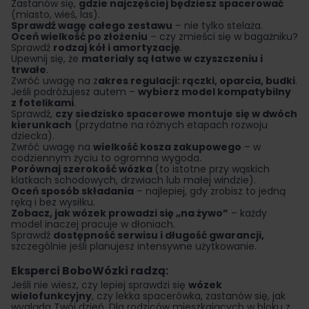
Zastanów się,
gdzie najczęściej będziesz spacerować
(miasto, wieś, las).
Sprawdź wagę całego zestawu
– nie tylko stelaża.
Oceń wielkość po złożeniu
– czy zmieści się w bagażniku?
Sprawdź
rodzaj kół i amortyzację
.
Upewnij się, że
materiały są łatwe w czyszczeniu i
trwałe
.
Zwróć uwagę na z
akres regulacji: rączki, oparcia, budki
.
Jeśli podróżujesz autem –
wybierz model kompatybilny
z fotelikami
.
Sprawdź,
czy siedzisko spacerowe montuje się w dwóch
kierunkach
(przydatne na różnych etapach rozwoju
dziecka).
Zwróć uwagę na
wielkość kosza zakupowego
– w
codziennym życiu to ogromna wygoda.
Porównaj szerokość wózka
(to istotne przy wąskich
klatkach schodowych, drzwiach lub małej windzie).
Oceń sposób składania
– najlepiej, gdy zrobisz to jedną
ręką i bez wysiłku.
Zobacz, jak wózek prowadzi się „na żywo”
– każdy
model inaczej pracuje w dłoniach.
Sprawdź
dostępność serwisu i długość gwarancji,
szczególnie jeśli planujesz intensywne użytkowanie.
Eksperci BoboWózki radzą:
Jeśli nie wiesz, czy lepiej sprawdzi się
wózek
wielofunkcyjny
, czy lekka spacerówka, zastanów się, jak
wygląda Twój dzień. Dla rodziców mieszkających w bloku z