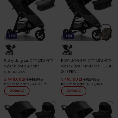
24h!
24h!
Baby Jogger CITY MINI GT2
BABY JOGGER CITY MINI GT2
wózek 2w1 głęboko-
wózek 3w1 | Maxi Cosi PEBBLE
spacerowy
360 PRO 2
2 448,00 zł
3 495,00 zł
3 648,00 zł
4 827,00 zł
najniższa cena
2 448,00 zł
najniższa cena
4 827,00 zł
ZOBACZ
ZOBACZ