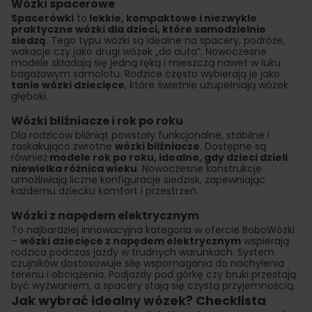
Wózki spacerowe
Spacerówki
to
lekkie, kompaktowe i niezwykle
praktyczne wózki dla dzieci, które samodzielnie
siedzą
. Tego typu wózki są idealne na spacery, podróże,
wakacje czy jako drugi wózek „do auta”. Nowoczesne
modele składają się jedną ręką i mieszczą nawet w luku
bagażowym samolotu. Rodzice często wybierają je jako
tanie wózki dziecięce
, które świetnie uzupełniają wózek
głęboki.
Wózki bliźniacze i rok po roku
Dla rodziców bliźniąt powstały funkcjonalne, stabilne i
zaskakująco zwrotne
wózki bliźniacze
. Dostępne są
również
modele
rok po roku
, idealne, gdy dzieci dzieli
niewielka różnica wieku
. Nowoczesne konstrukcje
umożliwiają liczne konfiguracje siedzisk, zapewniając
każdemu dziecku komfort i przestrzeń.
Wózki z napędem elektrycznym
To najbardziej innowacyjna kategoria w ofercie BoboWózki
–
wózki dziecięce z napędem elektrycznym
wspierają
rodzica podczas jazdy w trudnych warunkach. System
czujników dostosowuje siłę wspomagania do nachylenia
terenu i obciążenia. Podjazdy pod górkę czy bruki przestają
być wyzwaniem, a spacery stają się czystą przyjemnością.
Jak wybrać idealny wózek? Checklista