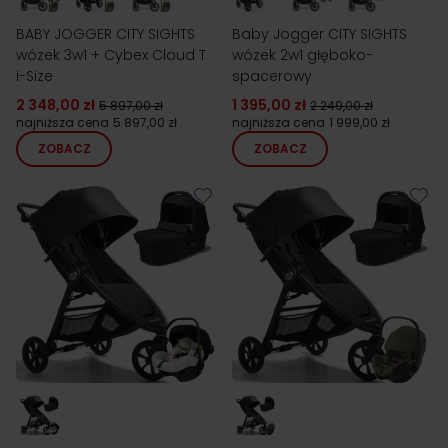
BABY JOGGER CITY SIGHTS
Baby Jogger CITY SIGHTS
wózek 3w1 + Cybex Cloud T
wózek 2w1 głęboko-
i-Size
spacerowy
2 348,00 zł
1 395,00 zł
5 897,00 zł
2 249,00 zł
najniższa cena
5 897,00 zł
najniższa cena
1 999,00 zł
ZOBACZ
ZOBACZ