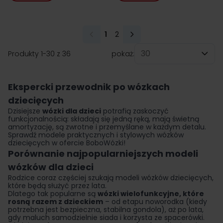
1
2
Aktualnie czytasz stronę
Strona
Produkty
1
-
30
z
36
pokaż:
na stronę
Ekspercki przewodnik po wózkach
dziecięcych
Dzisiejsze
wózki dla dzieci
potrafią zaskoczyć
funkcjonalnością: składają się jedną ręką, mają świetną
amortyzację, są zwrotne i przemyślane w każdym detalu.
Sprawdź modele praktycznych i stylowych wózków
dziecięcych w ofercie BoboWózki!
Porównanie najpopularniejszych modeli
wózków dla dzieci
Rodzice coraz częściej szukają modeli wózków dziecięcych,
które będą służyć przez lata.
Dlatego tak popularne są
wózki wielofunkcyjne, które
rosną razem z dzieckiem
– od etapu noworodka (kiedy
potrzebna jest bezpieczna, stabilna gondola), aż po lata,
gdy maluch samodzielnie siada i korzysta ze spacerówki.