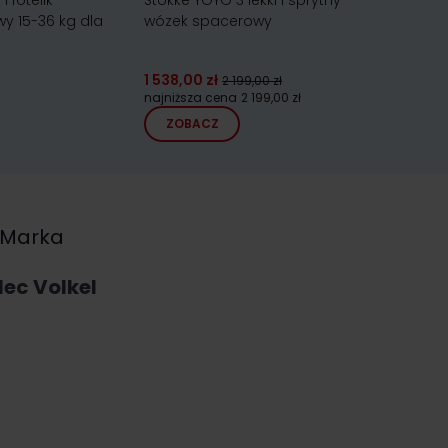
 fotelik
Stokke YOYO 3 lekki i sprytny
Kinderkra
 15-36 kg dla
wózek spacerowy
spacero
1 538,00 zł
2 199,00 zł
499,00 zł
najniższa cena
2 199,00 zł
ZOBACZ
ZOBA
Marka
ec Volkel