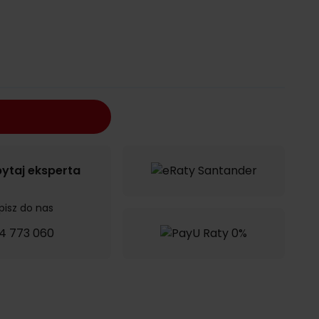
ytaj eksperta
pisz do nas
4 773 060