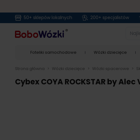
50+ sklepów lokalnych
200+ specjalistów
Przejdź do treści
Najlep
Foteliki samochodowe
Wózki dziecięce
Strona główna
>
Wózki dziecięce
>
Wózki spacerowe
>
S
Cybex COYA ROCKSTAR by Alec 