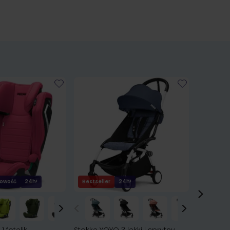
owość
24h!
Bestseller
24h!
24h!