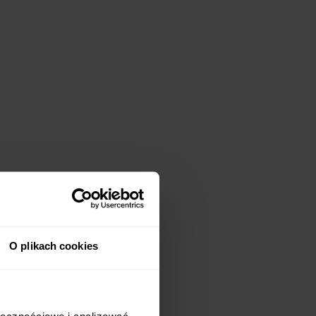
O plikach cookies
 początku warto
ary
. Dzięki temu, że
ołecznościowe i analizować