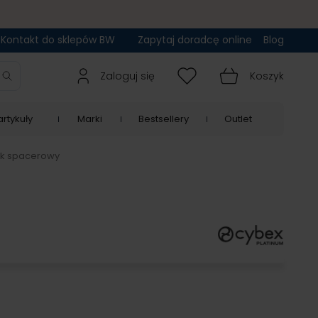
Kontakt do sklepów BW
Zapytaj doradcę online
Blog
Zaloguj się
Koszyk
rtykuły
Marki
Bestsellery
Outlet
ek spacerowy