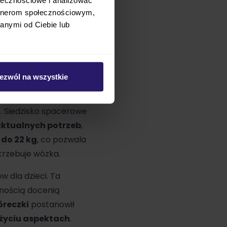
nawet wśród dużej
artnerom społecznościowym,
ają wyjątkowej
anymi od Ciebie lub
dnego problemu.
Złożony
, by cieszyć się nim
ezwól na wszystkie
odziców się nim
ego modelu
, która
. Siedzisko spacerowe
ktualnych potrzeb
,
 do 22 kg
, co pozwala
trzebuje wózka.
 dla dzieci. Ta
nością docenią
óreczki
postanowił
 życiu aspektach
.