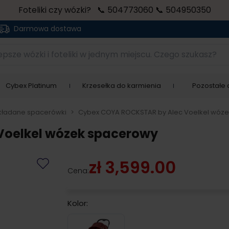
Foteliki czy wózki? 📞 504773060 📞 504950350
Darmowa dostawa
sze wózki i foteliki w jednym miejscu. Czego szukasz?
Cybex Platinum
Krzesełka do karmienia
Pozostałe a
kładane spacerówki
>
Cybex COYA ROCKSTAR by Alec Voelkel wóz
Voelkel wózek spacerowy
zł 3,599.00
Cena:
Kolor:
Rockstar