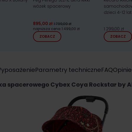
 M5 X solidny
Peg Perego SELFIE ultra lekki
Recaro AXION 1
wózek spacerowy
samochodowy
dzieci 4-12 lat
895,00 zł
1 799,00 zł
1 299,00 zł
najniższa cena
1 499,00 zł
ZOBACZ
ZOBACZ
yposażenie
Parametry techniczne
FAQ
Opinie
ka spacerowego Cybex Coya Rockstar by Al