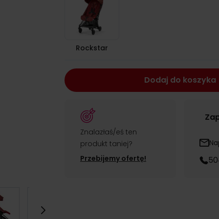
Rockstar
Dodaj do koszyka
Zap
Znalazłaś/eś ten
Na
produkt taniej?
Przebijemy ofertę!
50