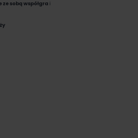
 ze sobą współgra
i
ży