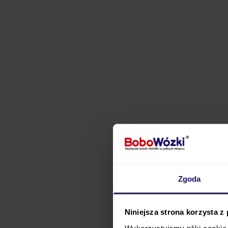
Zgoda
Poznaj wyjątkowy
wóze
Niniejsza strona korzysta z
wiedzieć z całą pewnoś
Wykorzystujemy pliki cookie 