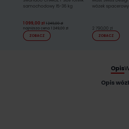
Swandoo CHARLIE i-Size fotelik
Mast Swiss Design
samochodowy 15-36 kg
wózek spacerowy
1 099,00 zł
1 249,00 zł
2 790,00 zł
najniższa cena
1 249,00 zł
ZOBACZ
ZOBACZ
Opis
W
Opis wóz