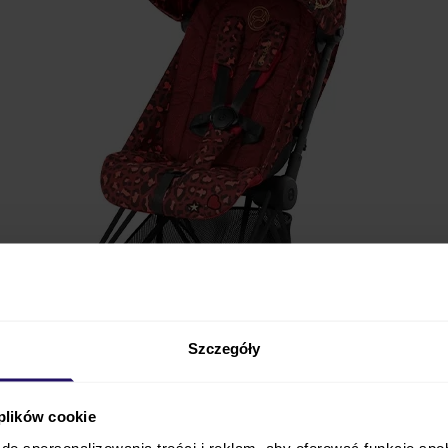
Szczegóły
k spacerowy
Cybex
Coya Rockstar by Alec Volkel
. Na
 plików cookie
cią, że ten model to wyjątkowo
niewielka waga i rozmi
do spersonalizowania treści i reklam, aby oferować funkcje sp