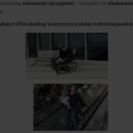
panterkę,
łańcuszki i przypinki
- wszystko to
doskonale
o.
ybex COŸA idealny towarzysz każdej rodzinnej podró