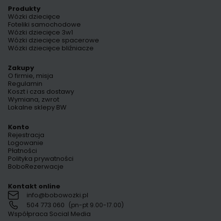
Produkty
Wózki dziecięce
Foteliki samochodowe
Wózki dziecięce 3w1
Wózki dziecięce spacerowe
Wózki dziecięce bliźniacze
Zakupy
O firmie, misja
Regulamin
Koszt i czas dostawy
Wymiana, zwrot
Lokalne sklepy BW
Konto
Rejestracja
Logowanie
Płatności
Polityka prywatności
BoboRezerwacje
Kontakt online
info@bobowozki.pl
504 773 060
(pn-pt 9.00-17.00)
Współpraca Social Media