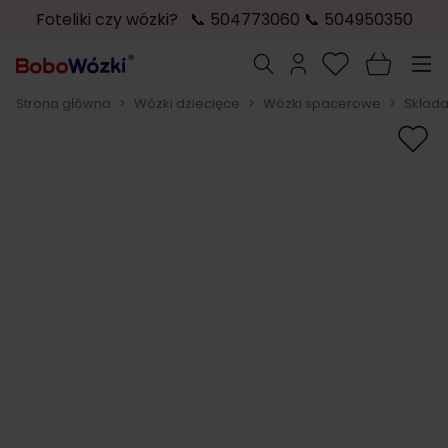
Foteliki czy wózki? 📞 504773060 📞 504950350
Przejdź do treści
Szukaj
Strona główna
>
Wózki dziecięce
>
Wózki spacerowe
>
Skład