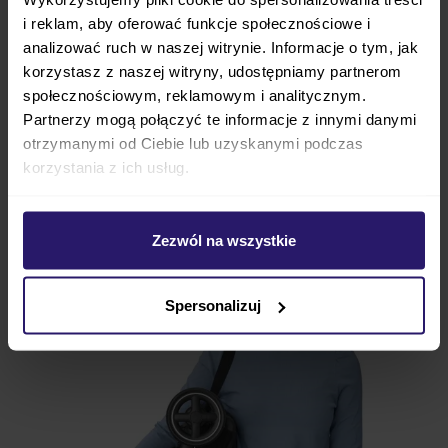
Zapewni Ci wygodne spacery w miejscu, w jakim
i reklam, aby oferować funkcje społecznościowe i
tylko chcesz. Złożony wózek możesz
umieścić w
analizować ruch w naszej witrynie. Informacje o tym, jak
luku bagażowym samolotu
, dzięki czemu możesz
korzystasz z naszej witryny, udostępniamy partnerom
udać się z dzieckiem na
spacer nawet na drugi
społecznościowym, reklamowym i analitycznym.
koniec świata
. Łatwe prowadzenie wózka
Partnerzy mogą połączyć te informacje z innymi danymi
producent osiągnął
dzięki kołom obrotowym i
otrzymanymi od Ciebie lub uzyskanymi podczas
niewielkiej wadze
Lara 2. Duża przeciwsłoneczna
korzystania z ich usług.
budka wyposażona w filtr UPF50+
ochroni Twoje
dziecko przed promieniami słonecznymi, by maluch
Zezwól na wszystkie
nie przegrzał się, co może być niebezpieczne.
Maxi Cosi Lara 2 - wygodny na każdy dzień
Spersonalizuj