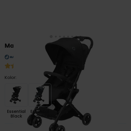
Maxi Cosi LARA 2 wózek spacerowy
5
(opinie: 1)
Kolor:
Essential Black
Essential Graphite
Essential
Essential
Black
Graphite